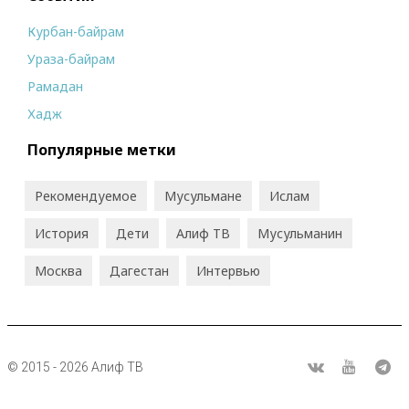
Курбан-байрам
Ураза-байрам
Рамадан
Хадж
Популярные метки
Рекомендуемое
Мусульмане
Ислам
История
Дети
Алиф ТВ
Мусульманин
Москва
Дагестан
Интервью
© 2015 - 2026 Алиф ТВ
R
ВКонтакте
Youtube
Tel