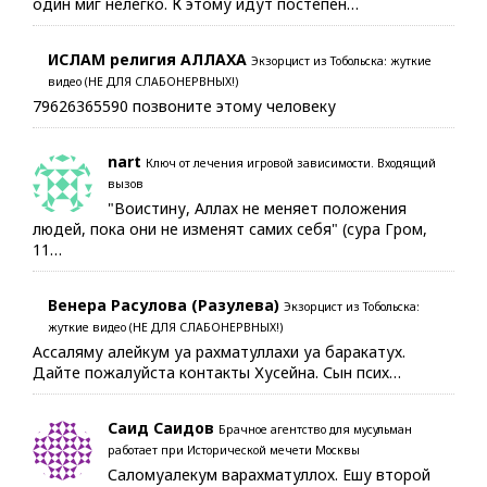
один миг нелегко. К этому идут постепен…
ИСЛАМ религия АЛЛАХА
Экзорцист из Тобольска: жуткие
видео (НЕ ДЛЯ СЛАБОНЕРВНЫХ!)
79626365590 позвоните этому человеку
nart
Ключ от лечения игровой зависимости. Входящий
вызов
"Воистину, Аллах не меняет положения
людей, пока они не изменят самих себя" (сура Гром,
11…
Венера Расулова (Разулева)
Экзорцист из Тобольска:
жуткие видео (НЕ ДЛЯ СЛАБОНЕРВНЫХ!)
Ассаляму алейкум уа рахматуллахи уа баракатух.
Дайте пожалуйста контакты Хусейна. Сын псих…
Саид Саидов
Брачное агентство для мусульман
работает при Исторической мечети Москвы
Саломуалекум варахматуллох. Ешу второй