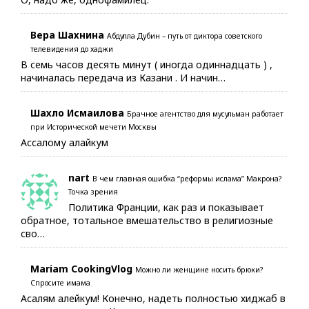
Вера Шахнина
Абдулла Дубин – путь от диктора советского
телевидения до хаджи
В семь часов десять минут ( иногда одиннадцать ) ,
начиналась передача из Казани . И начин…
Шахло Исмаилова
Брачное агентство для мусульман работает
при Исторической мечети Москвы
Ассалому алайкум
nart
В чем главная ошибка “реформы ислама” Макрона?
Точка зрения
Политика Франции, как раз и показывает
обратное, тотальное вмешательство в религиозные
сво…
Mariam CookingVlog
Можно ли женщине носить брюки?
Спросите имама
Асалям алейкум! Конечно, надеть полностью хиджаб в