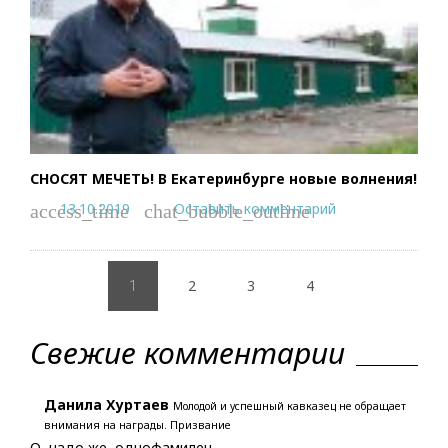
СНОСЯТ МЕЧЕТЬ! В Екатеринбурге новые волнения!
13.10.2019
Оставить комментарий
access_time
chat_bubble_outline
Пагинация
2
3
4
записей
1
Свежие комментарии
Данила Хуртаев
Молодой и успешный кавказец не обращает
внимания на награды. Призвание
О, надо же, однофамилец.