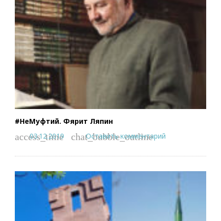
#НеМуфтий. Фярит Ляпин
03.12.2019
Оставить комментарий
access_time
chat_bubble_outline