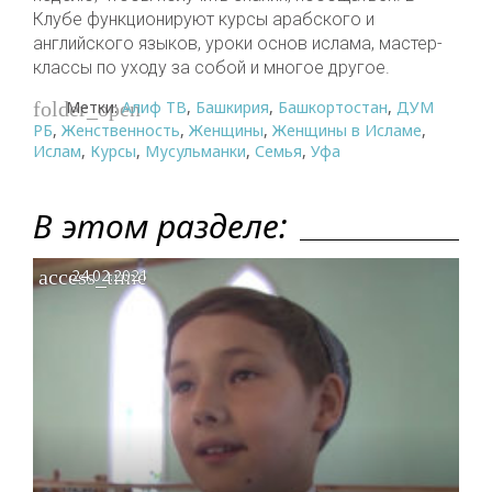
Клубе функционируют курсы арабского и
английского языков, уроки основ ислама, мастер-
классы по уходу за собой и многое другое.
Метки:
Алиф ТВ
,
Башкирия
,
Башкортостан
,
ДУМ
folder_open
РБ
,
Женственность
,
Женщины
,
Женщины в Исламе
,
Ислам
,
Курсы
,
Мусульманки
,
Семья
,
Уфа
В этом разделе:
access_time
24.02.2021