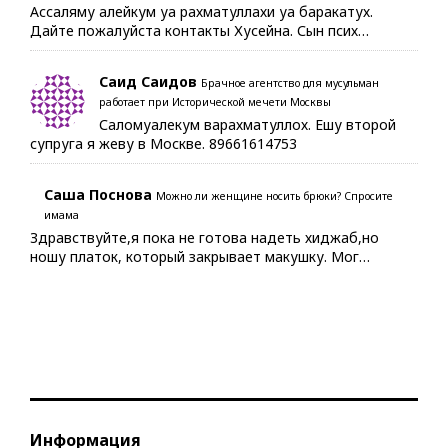
Ассаляму алейкум уа рахматуллахи уа баракатух.
Дайте пожалуйста контакты Хусейна. Сын псих…
Саид Саидов
Брачное агентство для мусульман
работает при Исторической мечети Москвы
Саломуалекум варахматуллох. Ешу второй
супруга я жеву в Москве. 89661614753
Саша Поснова
Можно ли женщине носить брюки? Спросите
имама
Здравствуйте,я пока не готова надеть хиджаб,но
ношу платок, который закрывает макушку. Мог…
Информация