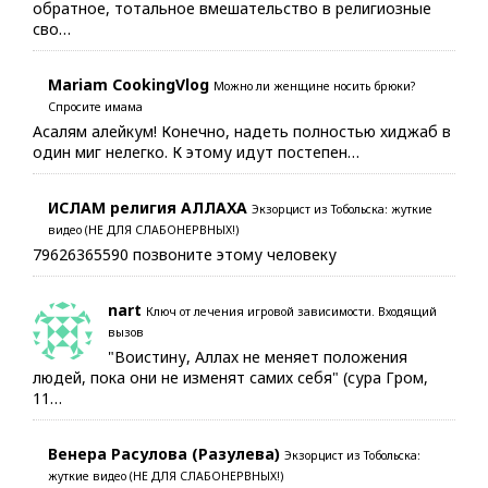
обратное, тотальное вмешательство в религиозные
сво…
Mariam CookingVlog
Можно ли женщине носить брюки?
Спросите имама
Асалям алейкум! Конечно, надеть полностью хиджаб в
один миг нелегко. К этому идут постепен…
ИСЛАМ религия АЛЛАХА
Экзорцист из Тобольска: жуткие
видео (НЕ ДЛЯ СЛАБОНЕРВНЫХ!)
79626365590 позвоните этому человеку
nart
Ключ от лечения игровой зависимости. Входящий
вызов
"Воистину, Аллах не меняет положения
людей, пока они не изменят самих себя" (сура Гром,
11…
Венера Расулова (Разулева)
Экзорцист из Тобольска:
жуткие видео (НЕ ДЛЯ СЛАБОНЕРВНЫХ!)