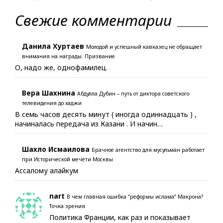
Свежие комментарии
Данила Хуртаев
Молодой и успешный кавказец не обращает
внимания на награды. Призвание
О, надо же, однофамилец.
Вера Шахнина
Абдулла Дубин – путь от диктора советского
телевидения до хаджи
В семь часов десять минут ( иногда одиннадцать ) ,
начиналась передача из Казани . И начин…
Шахло Исмаилова
Брачное агентство для мусульман работает
при Исторической мечети Москвы
Ассалому алайкум
nart
В чем главная ошибка “реформы ислама” Макрона?
Точка зрения
Политика Франции, как раз и показывает