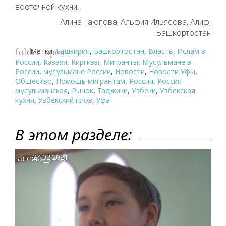
восточной кухни
.
Алина Таюпова, Альфия Ильясова, Алиф,
Башкортостан
Метки:
Башкирия
,
Башкортостан
,
Власть
,
Ислам в
folder_open
России
,
Казахи
,
Киргизы
,
Мигранты
,
Мусульмане в
России
,
мусульмане России
,
Новости
,
Новости Уфы
,
Общество
,
Помощь мигрантам
,
Россия
,
Россия
мусульманская
,
Рынок
,
Таджики
,
Узбеки
,
Узбекская
кухня
,
Узбекский плов
,
Уфа
В этом разделе:
access_time
24.02.2021