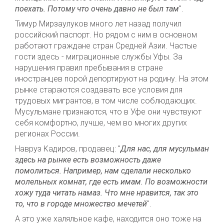
поехать. Потому что очень давно не был там
".
Тимур Мирзаулуков
много лет назад
получил
российск
ий паспорт
. Но
рядом с ним
в основном
работают
граждане стран
Средней Азии. Частые
гости
здесь
- миграционные службы Уфы.
З
а
нарушения правил пребывания в стране
иностранцев
порой
депортируют на родину. На этом
рынке стараются создавать
все
условия для
трудовых
мигрантов, в том числе соблюдающих.
Мусульмане признаются, что в Уфе они чувствуют
себя комфортно
, лучше, чем во многих других
регионах России
.
Навруз Кадиров, продавец: "
Для нас, для мусульман
здесь на рынке есть возможность даже
помолиться. Например, нам сделали несколько
молельных комнат, где есть имам. По возможности
хожу туда читать намаз. Что мне нравится, так это
то, что в городе множество мечетей
".
А это уже халяльное кафе
,
находится
оно
тоже на