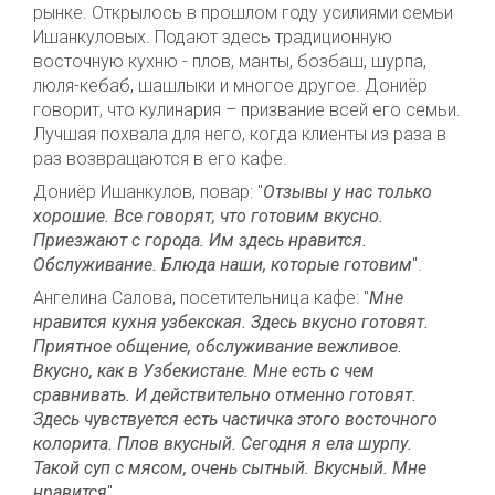
рынке. Открылось в прошлом году усилиями семьи
Ишанкуловых. Подают здесь традиционную
восточную кухню - плов, манты, бозбаш, шурпа,
люля-кебаб, шашлыки и многое другое. Дониёр
говорит
,
что кулинария – призвание всей его семьи
.
Лучшая похвала для него, когда клиенты из раза в
раз возвращаются в его кафе.
Дониёр Ишанкулов, повар: "
Отзывы у нас только
хорошие. Все говорят, что готовим вкусно.
Приезжают с города. Им здесь нравится.
Обслуживание. Блюда наши, которые готовим
".
Ангелина Салова, посетительница кафе: "
Мне
нравится кухня узбекская. Здесь вкусно готовят.
Приятное общение, обслуживание вежливое.
Вкусно, как в Узбекистане. Мне есть с чем
сравнивать. И действительно отменно готовят.
Здесь чувствуется есть частичка этого восточного
колорита. Плов вкусный. Сегодня я ела шурпу.
Такой суп с мясом, очень сытный. Вкусный. Мне
нравится
".