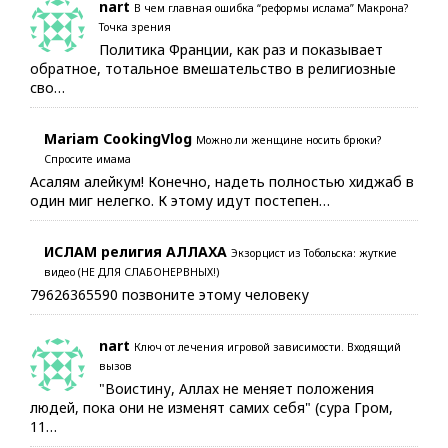
nart
В чем главная ошибка “реформы ислама” Макрона?
Точка зрения
Политика Франции, как раз и показывает
обратное, тотальное вмешательство в религиозные
сво…
Mariam CookingVlog
Можно ли женщине носить брюки?
Спросите имама
Асалям алейкум! Конечно, надеть полностью хиджаб в
один миг нелегко. К этому идут постепен…
ИСЛАМ религия АЛЛАХА
Экзорцист из Тобольска: жуткие
видео (НЕ ДЛЯ СЛАБОНЕРВНЫХ!)
79626365590 позвоните этому человеку
nart
Ключ от лечения игровой зависимости. Входящий
вызов
"Воистину, Аллах не меняет положения
людей, пока они не изменят самих себя" (сура Гром,
11…