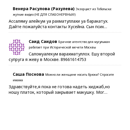
Венера Расулова (Разулева)
Экзорцист из Тобольска:
жуткие видео (НЕ ДЛЯ СЛАБОНЕРВНЫХ!)
Ассаляму алейкум уа рахматуллахи уа баракатух.
Дайте пожалуйста контакты Хусейна. Сын псих…
Саид Саидов
Брачное агентство для мусульман
работает при Исторической мечети Москвы
Саломуалекум варахматуллох. Ешу второй
супруга я жеву в Москве. 89661614753
Саша Поснова
Можно ли женщине носить брюки? Спросите
имама
Здравствуйте,я пока не готова надеть хиджаб,но
ношу платок, который закрывает макушку. Мог…