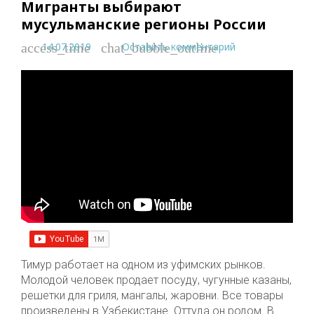
Мигранты выбирают
мусульманские регионы России
14.07.2019
Оставить комментарий
access_time
chat_bubble_outline
Тимур работает на одном из уфимских рынков.
Молодой человек продает посуду, чугунные казаны,
решетки для гриля, мангалы, жаровни. Все товары
произведены в Узбекистане. Оттуда он родом. В