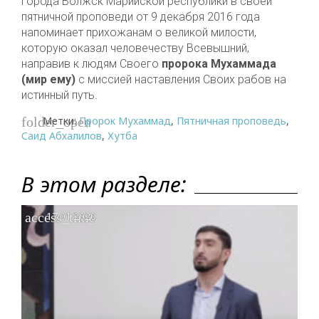
города Волжск Марийской республики в своей
пятничной проповеди от 9 декабря 2016 года
напоминает прихожанам о великой милости,
которую оказал человечеству Всевышний,
направив к людям Своего
пророка Мухаммада
(мир ему)
с миссией наставления Своих рабов на
истинный путь.
Метки:
Пророк Мухаммад
,
Пятничная проповедь
,
folder_open
Саид Абхалилов
,
Хутба
В этом разделе:
access_time
17.01.2020