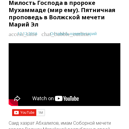
Милость Господа в пророке
Мухаммаде (мир ему). Пятничная
проповедь в Волжской мечети
Марий Эл
12.12.2016
Оставить комментарий
access_time
chat_bubble_outline
Саид хазрат Абхалилов, имам Cоборной мечети