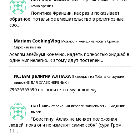
Точка зрения
Политика Франции, как раз и показывает
обратное, тотальное вмешательство в религиозные
сво…
Mariam CookingVlog
Можно ли женщине носить брюки?
Спросите имама
Асалям алейкум! Конечно, надеть полностью хиджаб в
один миг нелегко. К этому идут постепен…
ИСЛАМ религия АЛЛАХА
Экзорцист из Тобольска: жуткие
видео (НЕ ДЛЯ СЛАБОНЕРВНЫХ!)
79626365590 позвоните этому человеку
nart
Ключ от лечения игровой зависимости. Входящий
вызов
"Воистину, Аллах не меняет положения
людей, пока они не изменят самих себя" (сура Гром,
11…