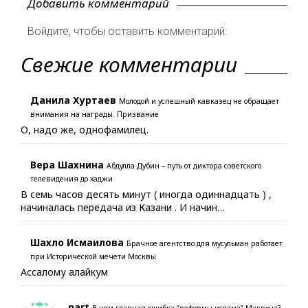
Добавить комментарий
Войдите, чтобы оставить комментарий:
Свежие комментарии
Данила Хуртаев
Молодой и успешный кавказец не обращает
внимания на награды. Призвание
О, надо же, однофамилец.
Вера Шахнина
Абдулла Дубин – путь от диктора советского
телевидения до хаджи
В семь часов десять минут ( иногда одиннадцать ) ,
начиналась передача из Казани . И начин…
Шахло Исмаилова
Брачное агентство для мусульман работает
при Исторической мечети Москвы
Ассалому алайкум
nart
В чем главная ошибка “реформы ислама” Макрона?