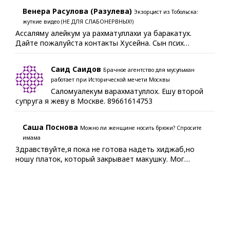
Венера Расулова (Разулева)
Экзорцист из Тобольска:
жуткие видео (НЕ ДЛЯ СЛАБОНЕРВНЫХ!)
Ассаляму алейкум уа рахматуллахи уа баракатух.
Дайте пожалуйста контакты Хусейна. Сын псих…
Саид Саидов
Брачное агентство для мусульман
работает при Исторической мечети Москвы
Саломуалекум варахматуллох. Ешу второй
супруга я жеву в Москве. 89661614753
Саша Поснова
Можно ли женщине носить брюки? Спросите
имама
Здравствуйте,я пока не готова надеть хиджаб,но
ношу платок, который закрывает макушку. Мог…