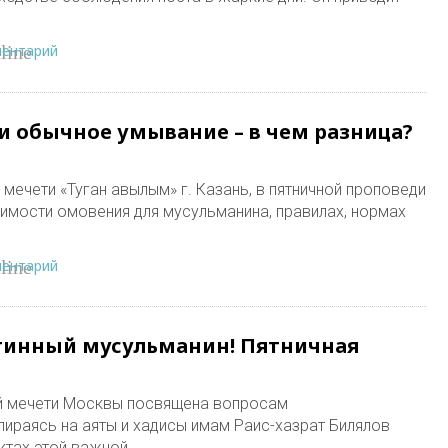
ментарий
line
и обычное умывание – в чем разница?
 мечети «Туган авылым» г. Казань, в пятничной проповеди
имости омовения для мусульманина, правилах, нормах
ментарий
line
тинный мусульманин! Пятничная
й мечети Москвы посвящена вопросам
ираясь на аяты и хадисы имам Раис-хазрат Билялов
ктах этой важной…