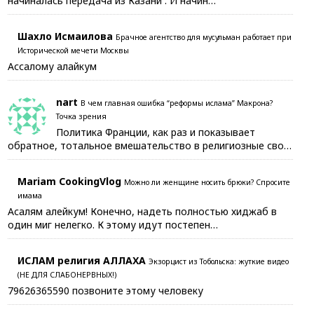
начиналась передача из Казани . И начин…
Шахло Исмаилова
Брачное агентство для мусульман работает при
Исторической мечети Москвы
Ассалому алайкум
nart
В чем главная ошибка “реформы ислама” Макрона?
Точка зрения
Политика Франции, как раз и показывает
обратное, тотальное вмешательство в религиозные сво…
Mariam CookingVlog
Можно ли женщине носить брюки? Спросите
имама
Асалям алейкум! Конечно, надеть полностью хиджаб в
один миг нелегко. К этому идут постепен…
ИСЛАМ религия АЛЛАХА
Экзорцист из Тобольска: жуткие видео
(НЕ ДЛЯ СЛАБОНЕРВНЫХ!)
79626365590 позвоните этому человеку