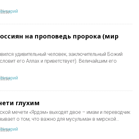
ментарий
line
россиян на проповедь пророка (мир
оявился удивительный человек, заключительный Божий
словит его Аллах и приветствует). Величайшим его
ментарий
line
чети глухим
ской мечети «Ярдэм» выходят двое – имам и переводчик
ывает о том, что важно для мусульман в мирской…
ментарий
line