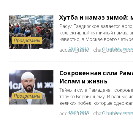
Хутба и намаз зимой: 
Расул Тавдиряков задается воп
коллективный пятничный намаз, 
известно, в Москве всего четыре
Программы
28.02.2019
Оставить ком
access_time
chat_bubble_out
Сокровенная сила Рам
Ислам и жизнь
Тайны и сила Рамадана - сокро
Программы
только Всевышнему. В разные и
великих побед, которые одержа
18.05.2018
Оставить ком
access_time
chat_bubble_out