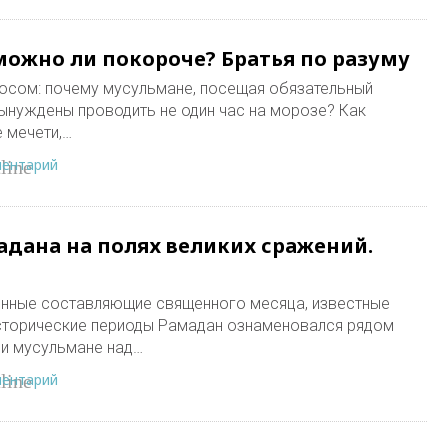
можно ли покороче? Братья по разуму
росом: почему мусульмане, посещая обязательный
вынуждены проводить не один час на морозе? Как
 мечети,…
ментарий
line
адана на полях великих сражений.
венные составляющие священного месяца, известные
сторические периоды Рамадан ознаменовался рядом
ли мусульмане над…
ментарий
line