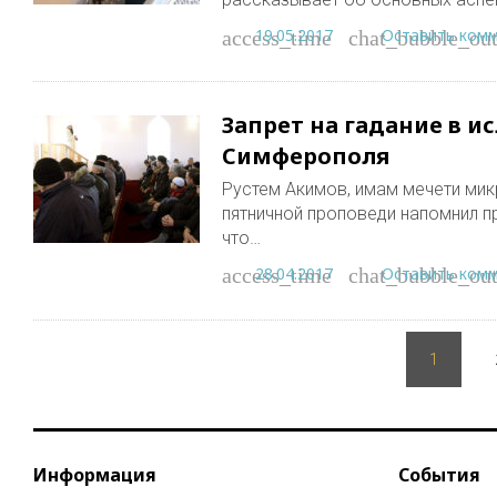
19.05.2017
Оставить ком
access_time
chat_bubble_out
Запрет на гадание в и
Симферополя
Рустем Акимов, имам мечети ми
пятничной проповеди напомнил пр
что…
28.04.2017
Оставить ком
access_time
chat_bubble_out
Пагинация
записей
1
Информация
События