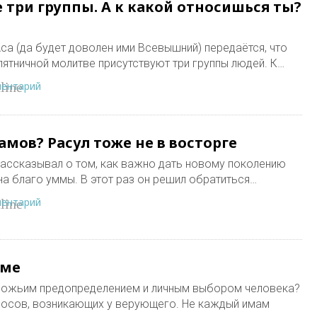
 три группы. А к какой относишься ты?
са (да будет доволен ими Всевышний) передаётся, что
а ﷺ сказал: "На пятничной молитве присутствуют три группы людей. К…
ментарий
line
мов? Расул тоже не в восторге
рассказывал о том, как важно дать новому поколению
 благо уммы. В этот раз он решил обратиться…
ментарий
line
аме
божьим предопределением и личным выбором человека?
росов, возникающих у верующего. Не каждый имам