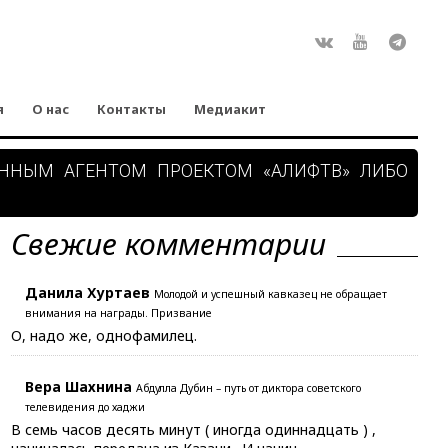
Rss
ВКонтакте
Youtube
Teleg
я
О нас
Контакты
Медиакит
АННЫМ АГЕНТОМ ПРОЕКТОМ «АЛИФТВ» ЛИБО
Свежие комментарии
Данила Хуртаев
Молодой и успешный кавказец не обращает
внимания на награды. Призвание
О, надо же, однофамилец.
Вера Шахнина
Абдулла Дубин – путь от диктора советского
телевидения до хаджи
В семь часов десять минут ( иногда одиннадцать ) ,