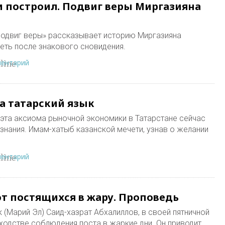
и построил. Подвиг веры Миргазияна
Подвиг веры» рассказывает историю Миргазияна
еть после знакового сновидения.
ментарий
line
а татарский язык
эта аксиома рыночной экономики в Татарстане сейчас
знания. Имам-хатыб казанской мечети, узнав о желании
ментарий
line
т постящихся в жару. Проповедь
 (Марий Эл) Саид-хазрат Абхалиллов, в своей пятничной
ходстве соблюдения поста в жаркие дни. Он приводит