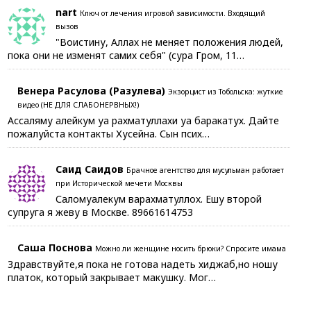
nart
Ключ от лечения игровой зависимости. Входящий
вызов
"Воистину, Аллах не меняет положения людей,
пока они не изменят самих себя" (сура Гром, 11…
Венера Расулова (Разулева)
Экзорцист из Тобольска: жуткие
видео (НЕ ДЛЯ СЛАБОНЕРВНЫХ!)
Ассаляму алейкум уа рахматуллахи уа баракатух. Дайте
пожалуйста контакты Хусейна. Сын псих…
Саид Саидов
Брачное агентство для мусульман работает
при Исторической мечети Москвы
Саломуалекум варахматуллох. Ешу второй
супруга я жеву в Москве. 89661614753
Саша Поснова
Можно ли женщине носить брюки? Спросите имама
Здравствуйте,я пока не готова надеть хиджаб,но ношу
платок, который закрывает макушку. Мог…