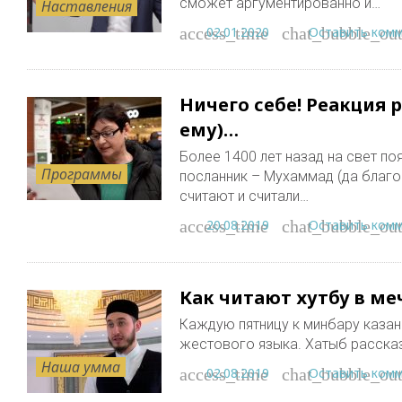
сможет аргументированно и…
Наставления
02.01.2020
Оставить ком
access_time
chat_bubble_out
Ничего себе! Реакция 
ему)…
Более 1400 лет назад на свет п
Программы
посланник – Мухаммад (да благо
считают и считали…
20.08.2019
Оставить ком
access_time
chat_bubble_out
Как читают хутбу в ме
Каждую пятницу к минбару казан
жестового языка. Хатыб рассказ
Наша умма
02.08.2019
Оставить ком
access_time
chat_bubble_out