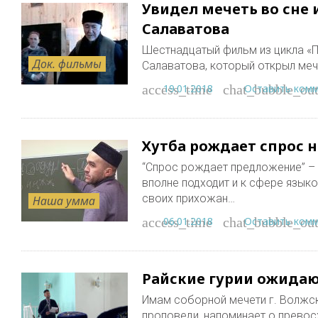
Увидел мечеть во сне 
Салаватова
Шестнадцатый фильм из цикла «
Док. фильмы
Салаватова, который открыл меч
19.01.2018
Оставить ком
access_time
chat_bubble_out
Хутба рождает спрос н
“Спрос рождает предложение” – 
вполне подходит и к сфере языко
своих прихожан…
Наша умма
06.01.2018
Оставить ком
access_time
chat_bubble_out
Райские гурии ожидаю
Имам соборной мечети г. Волжск
проповеди, напоминает о превос