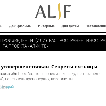
мы
Док. фильмы
Интервью
Для детей
Наставлени
 ПРОИЗВЕДЕН И (ИЛИ) РАСПРОСТРАНЕН ИНОСТР
НТА ПРОЕКТА «АЛИФТВ»
л усовершенствован. Секреты пятницы
рика ибн Шихаба, что человек из числа иудеев пришёл к
 «О, повелитель правоверных, поистине вы…
ментарий
line