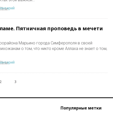
ментарий
line
сламе. Пятничная проповедь в мечети
крорайона Марьино города Симферополя в своей
ихожанам о том, что никто кроме Аллаха не знает о том,
ментарий
line
2
3
Популярные метки