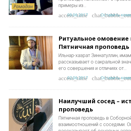
примеры из…
Рамадан
09.06.2017
Оставить ком
access_time
chat_bubble_out
Ритуальное омовение 
Пятничная проповедь
Ильнар-хазрат Зиннатуллин, имам
рассказывает о сакральной знач
его совершения и отличиях от…
02.06.2017
Оставить ком
access_time
chat_bubble_out
Наилучший сосед – ис
проповедь
Пятничная проповедь в Соборно
взаимоотношений с соседями. Оп
рассказывает об основных аспе