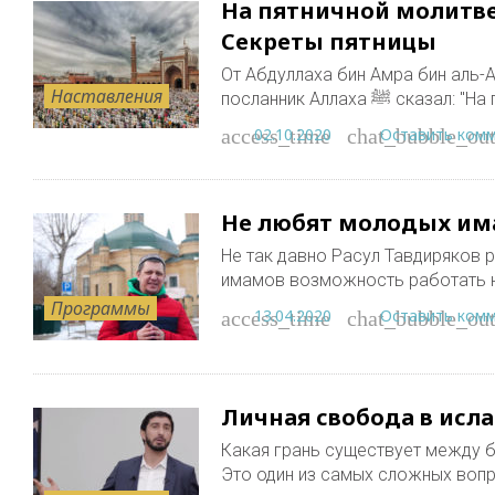
На пятничной молитве
Секреты пятницы
От Абдуллаха бин Амра бин аль-А
Наставления
посланник Аллах
02.10.2020
Оставить ком
access_time
chat_bubble_out
Не любят молодых има
Не так давно Расул Тавдиряков 
имамов возможность работать на
Программы
13.04.2020
Оставить ком
access_time
chat_bubble_out
Личная свобода в исл
Какая грань существует между 
Это один из самых сложных воп