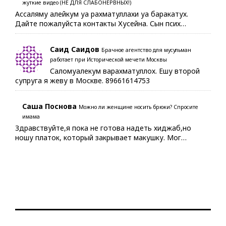
жуткие видео (НЕ ДЛЯ СЛАБОНЕРВНЫХ!)
Ассаляму алейкум уа рахматуллахи уа баракатух.
Дайте пожалуйста контакты Хусейна. Сын псих…
Саид Саидов
Брачное агентство для мусульман
работает при Исторической мечети Москвы
Саломуалекум варахматуллох. Ешу второй
супруга я жеву в Москве. 89661614753
Саша Поснова
Можно ли женщине носить брюки? Спросите
имама
Здравствуйте,я пока не готова надеть хиджаб,но
ношу платок, который закрывает макушку. Мог…