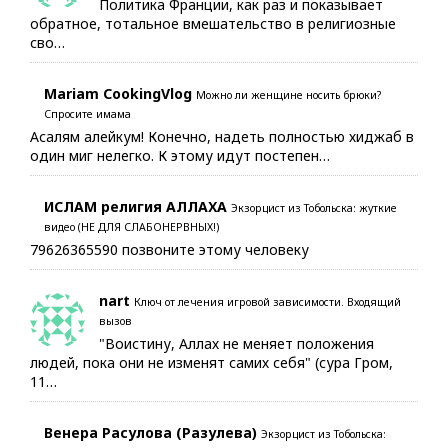
Политика Франции, как раз и показывает
обратное, тотальное вмешательство в религиозные
сво…
Mariam CookingVlog
Можно ли женщине носить брюки?
Спросите имама
Асалям алейкум! Конечно, надеть полностью хиджаб в
один миг нелегко. К этому идут постепен…
ИСЛАМ религия АЛЛАХА
Экзорцист из Тобольска: жуткие
видео (НЕ ДЛЯ СЛАБОНЕРВНЫХ!)
79626365590 позвоните этому человеку
nart
Ключ от лечения игровой зависимости. Входящий
вызов
"Воистину, Аллах не меняет положения
людей, пока они не изменят самих себя" (сура Гром,
11…
Венера Расулова (Разулева)
Экзорцист из Тобольска: