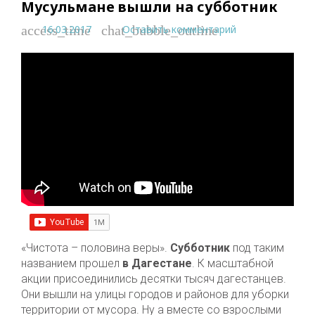
Мусульмане вышли на субботник
16.03.2017
Оставить комментарий
access_time
chat_bubble_outline
«Чистота – половина веры».
Субботник
под таким
названием прошел
в Дагестане
. К масштабной
акции присоединились десятки тысяч дагестанцев.
Они вышли на улицы городов и районов для уборки
территории от мусора. Ну а вместе со взрослыми