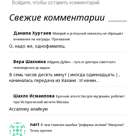
Войдите, чтобы оставить комментарий:
Свежие комментарии
Данила Хуртаев
Молодой и успешный кавказец не обращает
внимания на награды. Призвание
О, надо же, однофамилец.
Вера Шахнина
Абдулла Дубин – путь от диктора советского
телевидения до хаджи
В семь часов десять минут ( иногда одиннадцать ) ,
начиналась передача из Казани . И начин…
Шахло Исмаилова
Брачное агентство для мусульман работает
при Исторической мечети Москвы
Ассалому алайкум
nart
В чем главная ошибка “реформы ислама” Макрона?
Точка зрения