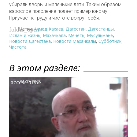
убирали дворы и маленькие дети. Таким образом
взрослое поколение подает пример юному.
Приучает к труду и чистоте вокруг себя.
Метки:
Ахмед Кахаев
,
Дагестан
,
Дагестанцы
,
folder_open
Ислам и жизнь
,
Махачкала
,
Мечеть
,
Мусульмане
,
Новости Дагестана
,
Новости Махачкалы
,
Субботник
,
Чистота
В этом разделе:
access_time
31.03.2021