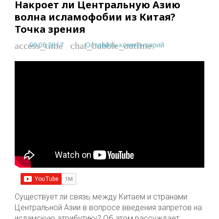
Накроет ли Центральную Азию
волна исламофобии из Китая?
Точка зрения
09.06.2017
Оставить комментарий
access_time
chat_bubble_outline
Существует ли связь между Китаем и странами
Центральной Азии в вопросе введения запретов на
исламскую атрибутику? Об этом рассуждает