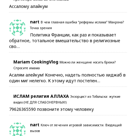
Ассалому алайкум
nart
В чем главная ошибка “реформы ислама” Макрона?
Точка зрения
Политика Франции, как раз и показывает
обратное, тотальное вмешательство в религиозные
сво…
Mariam CookingVlog
Можно ли женщине носить брюки?
Спросите имама
Асалям алейкум! Конечно, надеть полностью хиджаб в
один миг нелегко. К этому идут постепен…
ИСЛАМ религия АЛЛАХА
Экзорцист из Тобольска: жуткие
видео (НЕ ДЛЯ СЛАБОНЕРВНЫХ!)
79626365590 позвоните этому человеку
nart
Ключ от лечения игровой зависимости. Входящий
вызов