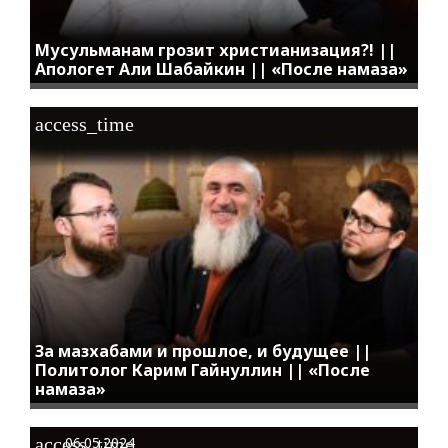
Мусульманам грозит христианизация?! ||
Апологет Али Шабайкин || «После намаза»
access_time
За мазхабами и прошлое, и будущее ||
Политолог Карим Гайнуллин || «После
намаза»
access_time
06.05.2024