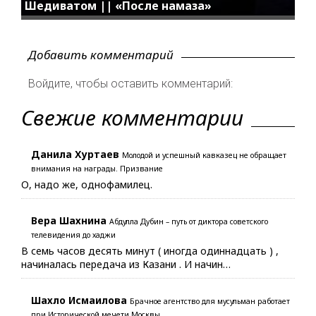
Шедиватом || «После намаза»
Добавить комментарий
Войдите, чтобы оставить комментарий:
Свежие комментарии
Данила Хуртаев
Молодой и успешный кавказец не обращает
внимания на награды. Призвание
О, надо же, однофамилец.
Вера Шахнина
Абдулла Дубин – путь от диктора советского
телевидения до хаджи
В семь часов десять минут ( иногда одиннадцать ) ,
начиналась передача из Казани . И начин…
Шахло Исмаилова
Брачное агентство для мусульман работает
при Исторической мечети Москвы