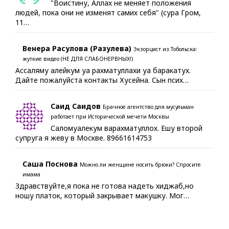
"Воистину, Аллах не меняет положения
людей, пока они не изменят самих себя" (сура Гром,
11…
Венера Расулова (Разулева)
Экзорцист из Тобольска:
жуткие видео (НЕ ДЛЯ СЛАБОНЕРВНЫХ!)
Ассаляму алейкум уа рахматуллахи уа баракатух.
Дайте пожалуйста контакты Хусейна. Сын псих…
Саид Саидов
Брачное агентство для мусульман
работает при Исторической мечети Москвы
Саломуалекум варахматуллох. Ешу второй
супруга я жеву в Москве. 89661614753
Саша Поснова
Можно ли женщине носить брюки? Спросите
имама
Здравствуйте,я пока не готова надеть хиджаб,но
ношу платок, который закрывает макушку. Мог…