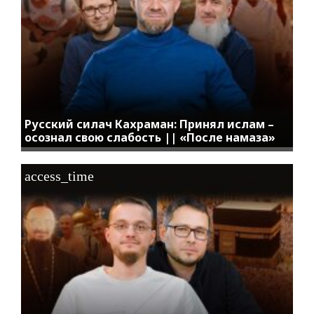
Русский силач Кахраман: Принял ислам –
осознал свою слабость || «После намаза»
access_time