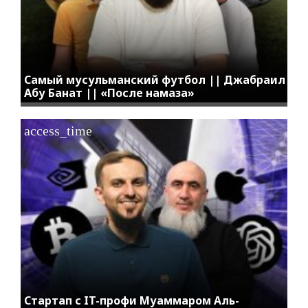
Самый мусульманский футбол || Джабраил
Абу Банат || «После намаза»
access_time
Стартап с IT-профи Муаммаром Аль-