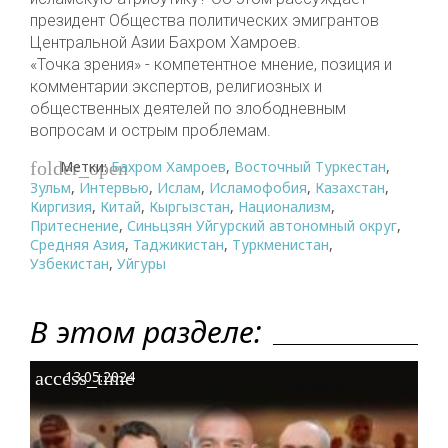
президент Общества политических эмигрантов
Центральной Азии Бахром Хамроев.
«Точка зрения» - компетентное мнение, позиция и
комментарии экспертов, религиозных и
общественных деятелей по злободневным
вопросам и острым проблемам.
Метки:
Бахром Хамроев
,
Восточный Туркестан
,
folder_open
Зульм
,
Интервью
,
Ислам
,
Исламофобия
,
Казахстан
,
Киргизия
,
Китай
,
Кыргызстан
,
Национализм
,
Притеснение
,
Синьцзян Уйгурский автономный округ
,
Средняя Азия
,
Таджикистан
,
Туркменистан
,
Узбекистан
,
Уйгуры
В этом разделе:
access_time
13.05.2024