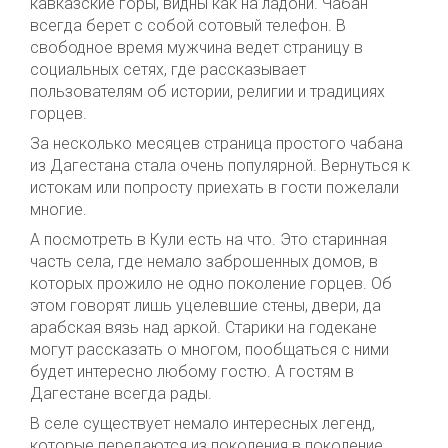
кавказские горы, видны как на ладони. Чабан
всегда берет с собой сотовый телефон. В
свободное время мужчина ведет страницу в
социальных сетях, где рассказывает
пользователям об истории, религии и традициях
горцев.
За несколько месяцев страница простого чабана
из Дагестана стала очень популярной. Вернуться к
истокам или попросту приехать в гости пожелали
многие.
А посмотреть в Кули есть на что. Это старинная
часть села, где немало заброшенных домов, в
которых прожило не одно поколение горцев. Об
этом говорят лишь уцелевшие стены, двери, да
арабская вязь над аркой. Старики на годекане
могут рассказать о многом, пообщаться с ними
будет интересно любому гостю. А гостям в
Дагестане всегда рады.
В селе существует немало интересных легенд,
которые передаются из поколения в поколение.