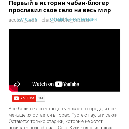
Первый в истории чабан-блогер
прославил свое село на весь мир
03.10.2018
Оставить комментарий
access_time
chat_bubble_outline
Все больше дагестанцев уезжает в города, и все
меньше их остается в горах. Пустеют аулы и сакли.
Остаются только старики, которые не хотят
покидать родной очаг. Село Кули - одно из таких