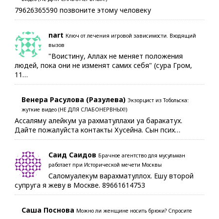
79626365590 позвоните этому человеку
nart
Ключ от лечения игровой зависимости. Входящий
вызов
"Воистину, Аллах не меняет положения
людей, пока они не изменят самих себя" (сура Гром,
11…
Венера Расулова (Разулева)
Экзорцист из Тобольска:
жуткие видео (НЕ ДЛЯ СЛАБОНЕРВНЫХ!)
Ассаляму алейкум уа рахматуллахи уа баракатух.
Дайте пожалуйста контакты Хусейна. Сын псих…
Саид Саидов
Брачное агентство для мусульман
работает при Исторической мечети Москвы
Саломуалекум варахматуллох. Ешу второй
супруга я жеву в Москве. 89661614753
Саша Поснова
Можно ли женщине носить брюки? Спросите