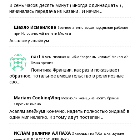
В семь часов десять минут ( иногда одиннадцать ) ,
начиналась передача из Казани . И начин…
Шахло Исмаилова
Брачное агентство для мусульман работает
при Исторической мечети Москвы
Ассалому алайкум
nart
В чем главная ошибка “реформы ислама” Макрона?
Точка зрения
Политика Франции, как раз и показывает
обратное, тотальное вмешательство в религиозные
сво…
Mariam CookingVlog
Можно ли женщине носить брюки?
Спросите имама
Асалям алейкум! Конечно, надеть полностью хиджаб в
один миг нелегко. К этому идут постепен…
ИСЛАМ религия АЛЛАХА
Экзорцист из Тобольска: жуткие
видео (НЕ ДЛЯ СЛАБОНЕРВНЫХ!)