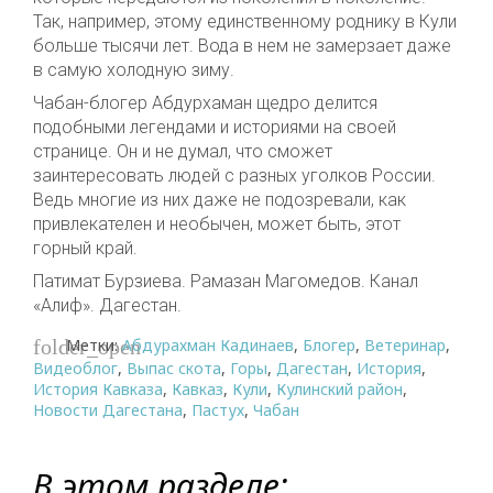
Так, например, этому единственному роднику в Кули
больше тысячи лет. Вода в нем не замерзает даже
в самую холодную зиму.
Чабан-блогер Абдурхаман щедро делится
подобными легендами и историями на своей
странице. Он и не думал, что сможет
заинтересовать людей с разных уголков России.
Ведь многие из них даже не подозревали, как
привлекателен и необычен, может быть, этот
горный край.
Патимат Бурзиева. Рамазан Магомедов. Канал
«Алиф». Дагестан.
Метки:
Абдурахман Кадинаев
,
Блогер
,
Ветеринар
,
folder_open
Видеоблог
,
Выпас скота
,
Горы
,
Дагестан
,
История
,
История Кавказа
,
Кавказ
,
Кули
,
Кулинский район
,
Новости Дагестана
,
Пастух
,
Чабан
В этом разделе: