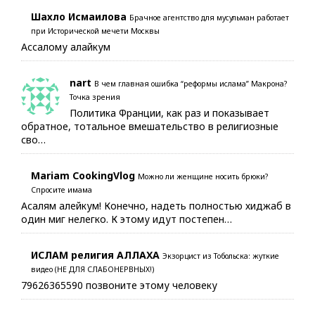
Шахло Исмаилова
Брачное агентство для мусульман работает
при Исторической мечети Москвы
Ассалому алайкум
nart
В чем главная ошибка “реформы ислама” Макрона?
Точка зрения
Политика Франции, как раз и показывает
обратное, тотальное вмешательство в религиозные
сво…
Mariam CookingVlog
Можно ли женщине носить брюки?
Спросите имама
Асалям алейкум! Конечно, надеть полностью хиджаб в
один миг нелегко. К этому идут постепен…
ИСЛАМ религия АЛЛАХА
Экзорцист из Тобольска: жуткие
видео (НЕ ДЛЯ СЛАБОНЕРВНЫХ!)
79626365590 позвоните этому человеку