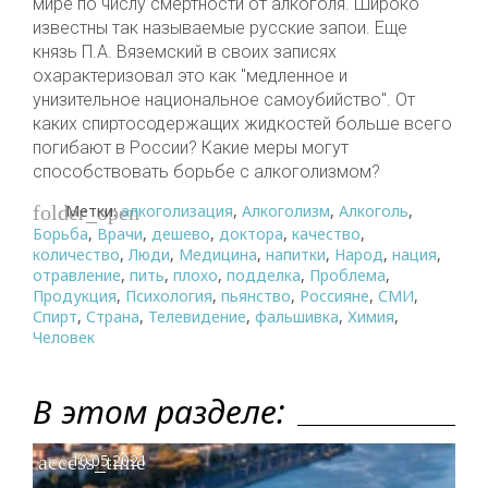
мире по числу смертности от алкоголя. Широко
известны так называемые русские запои. Еще
князь П.А. Вяземский в своих записях
охарактеризовал это как "медленное и
унизительное национальное самоубийство". От
каких спиртосодержащих жидкостей больше всего
погибают в России? Какие меры могут
способствовать борьбе с алкоголизмом?
Метки:
алкоголизация
,
Алкоголизм
,
Алкоголь
,
folder_open
Борьба
,
Врачи
,
дешево
,
доктора
,
качество
,
количество
,
Люди
,
Медицина
,
напитки
,
Народ
,
нация
,
отравление
,
пить
,
плохо
,
подделка
,
Проблема
,
Продукция
,
Психология
,
пьянство
,
Россияне
,
СМИ
,
Спирт
,
Страна
,
Телевидение
,
фальшивка
,
Химия
,
Человек
В этом разделе:
access_time
10.05.2021