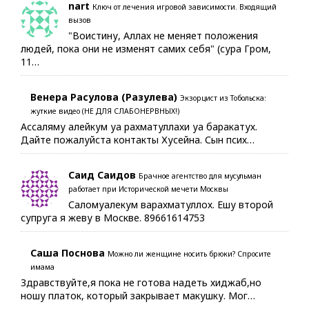
nart
Ключ от лечения игровой зависимости. Входящий
вызов
"Воистину, Аллах не меняет положения
людей, пока они не изменят самих себя" (сура Гром,
11…
Венера Расулова (Разулева)
Экзорцист из Тобольска:
жуткие видео (НЕ ДЛЯ СЛАБОНЕРВНЫХ!)
Ассаляму алейкум уа рахматуллахи уа баракатух.
Дайте пожалуйста контакты Хусейна. Сын псих…
Саид Саидов
Брачное агентство для мусульман
работает при Исторической мечети Москвы
Саломуалекум варахматуллох. Ешу второй
супруга я жеву в Москве. 89661614753
Саша Поснова
Можно ли женщине носить брюки? Спросите
имама
Здравствуйте,я пока не готова надеть хиджаб,но
ношу платок, который закрывает макушку. Мог…