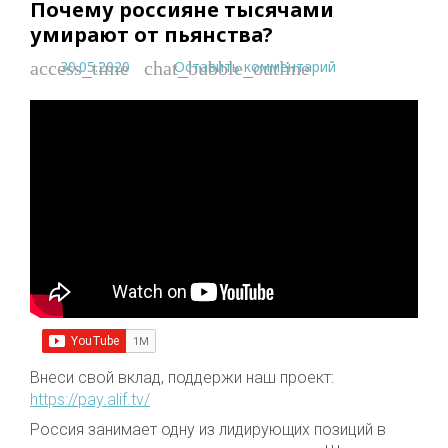
Почему россияне тысячами
умирают от пьянства?
30.05.2020
Оставить комментарий
access_time
chat_bubble_outline
Внеси свой вклад, поддержи наш проект:
https://pay.alif.tv/
Россия занимает одну из лидирующих позиций в