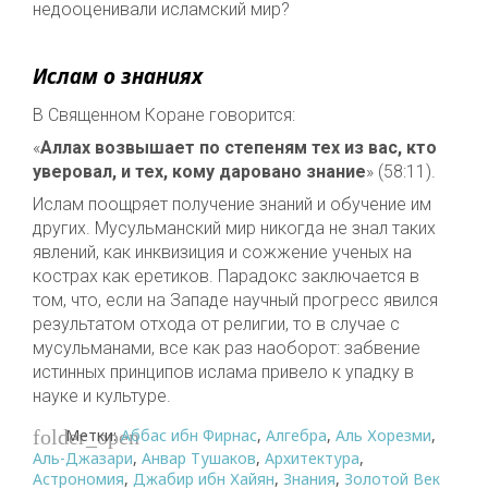
недооценивали исламский мир?
Ислам о знаниях
В Священном Коране говорится:
«
Аллах возвышает по степеням тех из вас, кто
уверовал, и тех, кому даровано знание
» (58:11).
Ислам поощряет получение знаний и обучение им
других. Мусульманский мир никогда не знал таких
явлений, как инквизиция и сожжение ученых на
кострах как еретиков. Парадокс заключается в
том, что, если на Западе научный прогресс явился
результатом отхода от религии, то в случае с
мусульманами, все как раз наоборот: забвение
истинных принципов ислама привело к упадку в
науке и культуре.
Метки:
Аббас ибн Фирнас
,
Алгебра
,
Аль Хорезми
,
folder_open
Аль-Джазари
,
Анвар Тушаков
,
Архитектура
,
Астрономия
,
Джабир ибн Хайян
,
Знания
,
Золотой Век