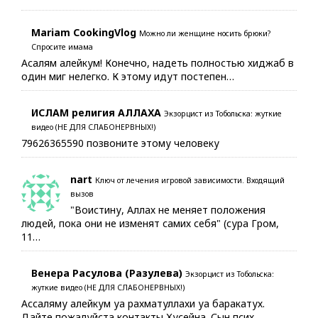
Mariam CookingVlog
Можно ли женщине носить брюки?
Спросите имама
Асалям алейкум! Конечно, надеть полностью хиджаб в
один миг нелегко. К этому идут постепен…
ИСЛАМ религия АЛЛАХА
Экзорцист из Тобольска: жуткие
видео (НЕ ДЛЯ СЛАБОНЕРВНЫХ!)
79626365590 позвоните этому человеку
nart
Ключ от лечения игровой зависимости. Входящий
вызов
"Воистину, Аллах не меняет положения
людей, пока они не изменят самих себя" (сура Гром,
11…
Венера Расулова (Разулева)
Экзорцист из Тобольска:
жуткие видео (НЕ ДЛЯ СЛАБОНЕРВНЫХ!)
Ассаляму алейкум уа рахматуллахи уа баракатух.
Дайте пожалуйста контакты Хусейна. Сын псих…