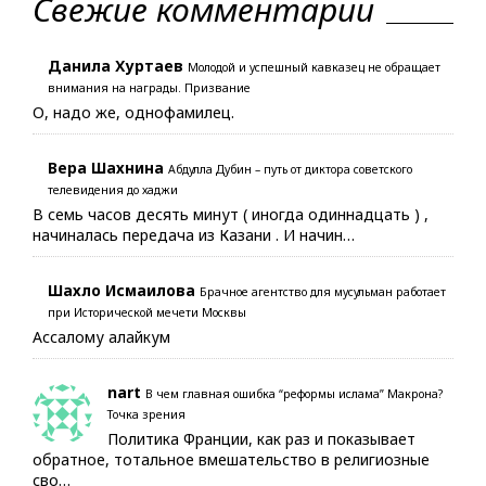
Свежие комментарии
Данила Хуртаев
Молодой и успешный кавказец не обращает
внимания на награды. Призвание
О, надо же, однофамилец.
Вера Шахнина
Абдулла Дубин – путь от диктора советского
телевидения до хаджи
В семь часов десять минут ( иногда одиннадцать ) ,
начиналась передача из Казани . И начин…
Шахло Исмаилова
Брачное агентство для мусульман работает
при Исторической мечети Москвы
Ассалому алайкум
nart
В чем главная ошибка “реформы ислама” Макрона?
Точка зрения
Политика Франции, как раз и показывает
обратное, тотальное вмешательство в религиозные
сво…