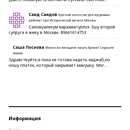
Саид Саидов
Брачное агентство для мусульман
работает при Исторической мечети Москвы
Саломуалекум варахматуллох. Ешу второй
супруга я жеву в Москве. 89661614753
Саша Поснова
Можно ли женщине носить брюки? Спросите
имама
Здравствуйте,я пока не готова надеть хиджаб,но
ношу платок, который закрывает макушку. Мог…
Информация
О нас