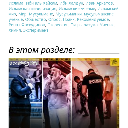
Ислама
,
Ибн аль Хайсам
,
Ибн Халдун
,
Иван Аркатов
,
Исламская цивилизация
,
Исламские ученые
,
Исламский
мир
,
Мир
,
Мусульмане
,
Мусульманки
,
мусульманские
ученые
,
Общество
,
Опрос
,
Пранк
,
Рекомендуемое
,
Ринат Фасхудинов
,
Стереотип
,
Тигры разума
,
Ученые
,
Химия
,
Эксперимент
В этом разделе:
access_time
06.08.2026