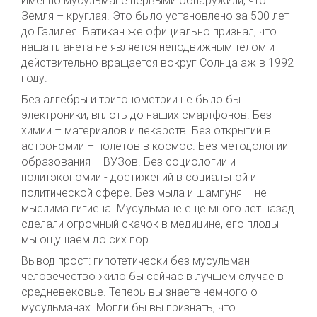
Именно мусульмане первыми обнаружили, что
Земля – круглая. Это было установлено за 500 лет
до Галилея. Ватикан же официально признал, что
наша планета не является неподвижным телом и
действительно вращается вокруг Солнца аж в 1992
году.
Без алгебры и тригонометрии не было бы
электроники, вплоть до наших смартфонов. Без
химии – материалов и лекарств. Без открытий в
астрономии – полетов в космос. Без методологии
образования – ВУЗов. Без социологии и
политэкономии - достижений в социальной и
политической сфере. Без мыла и шампуня – не
мыслима гигиена. Мусульмане еще много лет назад
сделали огромный скачок в медицине, его плоды
мы ощущаем до сих пор.
Вывод прост: гипотетически без мусульман
человечество жило бы сейчас в лучшем случае в
средневековье. Теперь вы знаете немного о
мусульманах. Могли бы вы признать, что