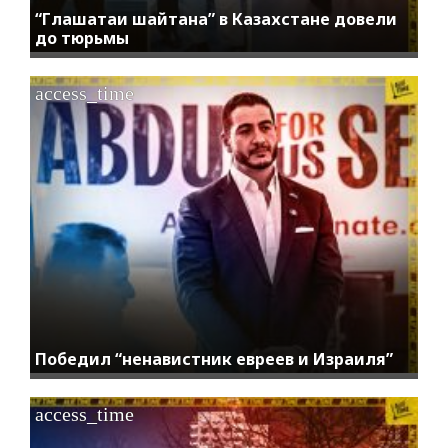
“Глашатаи шайтана” в Казахстане довели
до тюрьмы
access_time
Победил “ненавистник евреев и Израиля”
access_time