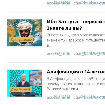
22.12.2018
Оставить ком
access_time
chat_bubble_out
Ибн Баттута – первый 
Знаете ли вы?
Знаете ли вы, кого можно назва
Программы
знаменитый арабский путешествен
в…
30.11.2018
Оставить ком
access_time
chat_bubble_out
Алифляндия о 14-летн
В Алифляндии день знаний! Посл
почему знания важны в жизни ка
Великобритании и…
Для детей
01.11.2018
Оставить ком
access_time
chat_bubble_out