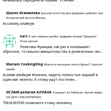
начиналась передача из Казани . И начин…
Шахло Исмаилова
Брачное агентство для мусульман работает при
Исторической мечети Москвы
Ассалому алайкум
nart
В чем главная ошибка “реформы ислама” Макрона?
Точка зрения
Политика Франции, как раз и показывает
обратное, тотальное вмешательство в религиозные сво…
Mariam CookingVlog
Можно ли женщине носить брюки? Спросите
имама
Асалям алейкум! Конечно, надеть полностью хиджаб в
один миг нелегко. К этому идут постепен…
ИСЛАМ религия АЛЛАХА
Экзорцист из Тобольска: жуткие видео
(НЕ ДЛЯ СЛАБОНЕРВНЫХ!)
79626365590 позвоните этому человеку