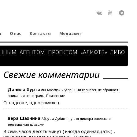
Rss
ВКонтакте
Youtube
Teleg
я
О нас
Контакты
Медиакит
АННЫМ АГЕНТОМ ПРОЕКТОМ «АЛИФТВ» ЛИБО
Свежие комментарии
Данила Хуртаев
Молодой и успешный кавказец не обращает
внимания на награды. Призвание
О, надо же, однофамилец.
Вера Шахнина
Абдулла Дубин – путь от диктора советского
телевидения до хаджи
В семь часов десять минут ( иногда одиннадцать ) ,