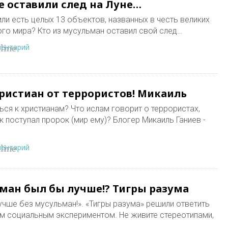
 оставили след на Луне…
емли есть целых 13 объектов, названных в честь великих
ого мира? Кто из мусульман оставил свой след…
ментарий
line
ристиан от террористов! Микаиль
ся к христианам? Что ислам говорит о террористах,
 поступал пророк (мир ему)? Блогер Микаиль Ганиев -
ментарий
line
ьман был бы лучше!? Тигры разума
учше без мусульман!». «Тигры разума» решили ответить
м социальным экспериментом. Не живите стереотипами,