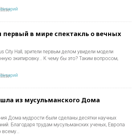
ментарий
line
 первый в мире спектакль о вечных
 City Hall, зрители первым делом увидели модели
нную экипировку… К чему бы это? Таким вопросом,
ментарий
line
ышла из мусульманского Дома
ния Дома мудрости были сделаны десятки научных
аний. Благодаря трудам мусульманских ученых, Европа
о всему…