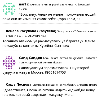
nart
Ключ от лечения игровой зависимости. Входящий
вызов
"Воистину, Аллах не меняет положения людей,
пока они не изменят самих себя" (сура Гром, 11…
Венера Расулова (Разулева)
Экзорцист из Тобольска: жуткие
видео (НЕ ДЛЯ СЛАБОНЕРВНЫХ!)
Ассаляму алейкум уа рахматуллахи уа баракатух. Дайте
пожалуйста контакты Хусейна. Сын псих…
Саид Саидов
Брачное агентство для мусульман работает
при Исторической мечети Москвы
Саломуалекум варахматуллох. Ешу второй
супруга я жеву в Москве. 89661614753
Саша Поснова
Можно ли женщине носить брюки? Спросите имама
Здравствуйте,я пока не готова надеть хиджаб,но ношу
платок, который закрывает макушку. Мог…