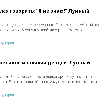
ся говорить: “Я не знаю!” Лунный
выдающихся исламских ученых. Он снискал глубочайшее
а его мазхаб сегодня наиболее распространен в
ментарий
line
ретиков и нововведенцев. Лунный
фии. Он стойко сопротивлялся ереси мутазилитов,
лаха. Его называли образцом мужества и честности, а
ментарий
line