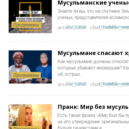
Мусульманские ученые
Знаете ли вы, что на спутнике З
ученых, представителей исламск
Программы
21.02.2020
Оставить ком
access_time
chat_bubble_out
Мусульмане спасают х
Как мусульмане должны относить
которые убивают иноверцев? Как
об острых…
Программы
12.10.2019
Оставить ком
access_time
chat_bubble_out
Пранк: Мир без мусул
Есть такая фраза: «Мир был бы л
на это утверждение оригинальны
будьте реалистами и…
Программы