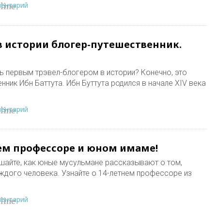
ментарий
line
в истории блогер-путешественник.
ть первым трэвел-блогером в истории? Конечно, это
ник Ибн Баттута. Ибн Буттута родился в начале XIV века
ментарий
line
ем профессоре и юном имаме!
ушайте, как юные мусульмане рассказывают о том,
ждого человека. Узнайте о 14-летнем профессоре из
ментарий
line