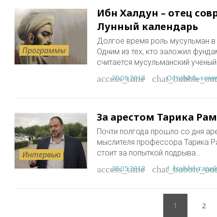
Ибн Халдун – отец со
Лунный календарь
Долгое время роль мусульман в
Программы
Одним из тех, кто заложил фунд
считается мусульманский учены
20.06.2018
Оставить ком
access_time
chat_bubble_out
За арестом Тарика Рам
Почти полгода прошло со дня ар
мыслителя профессора Тарика Р
стоит за попыткой подрыва…
Интервью
28.05.2018
1 комментарий
access_time
chat_bubble_out
Пагинация
2
записей
1