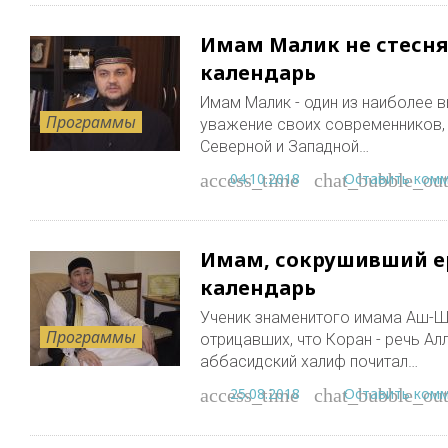
Имам Малик не стеснял
календарь
Имам Малик - один из наиболее 
Программы
уважение своих современников, 
Северной и Западной…
04.10.2018
Оставить ком
access_time
chat_bubble_out
Имам, сокрушивший е
календарь
Ученик знаменитого имама Аш-Ша
Программы
отрицавших, что Коран - речь Ал
аббасидский халиф почитал…
25.08.2018
Оставить ком
access_time
chat_bubble_out