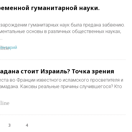
временной гуманитарной науки.
 зарождении гуманитарных наук была предана забвению.
аментальные основы в различных общественных науках,
й…
ментарий
line
адана стоит Израиль? Точка зрения
еста во Франции известного исламского просветителя и
амадана. Каковы реальные причины случившегося? Кто
line
3
4