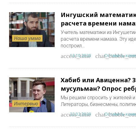
Ингушский математик
расчета времени нама
Учитель математики из Ингушети
Наша умма
расчета времени намаза. Эту иде
построил…
13.10.2020
Оставить ком
access_time
chat_bubble_out
Хабиб или Авиценна? 
мусульман? Опрос ре
Мы решили спросить у жителей и 
Интервью
Литераторы, бизнесмены, политик
22.02.2020
Оставить ком
access_time
chat_bubble_out