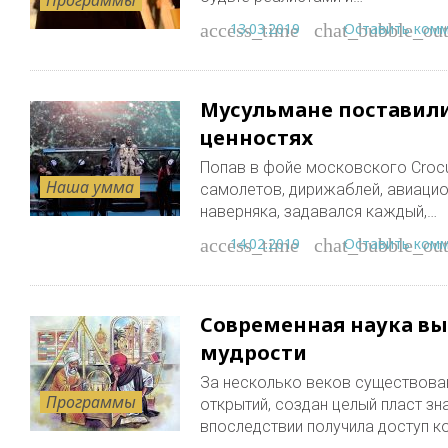
13.03.2019
Оставить ком
access_time
chat_bubble_out
Мусульмане поставили
ценностях
Попав в фойе московского Crocus
Наша умма
самолетов, дирижаблей, авиацио
наверняка, задавался каждый,…
14.02.2019
Оставить ком
access_time
chat_bubble_out
Современная наука в
мудрости
За несколько веков существова
Программы
открытий, создан целый пласт зн
впоследствии получила доступ к