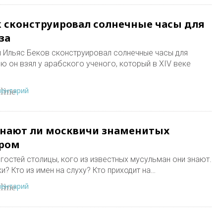
 сконструировал солнечные часы для
за
и Ильяс Беков сконструировал солнечные часы для
ю он взял у арабского ученого, который в XIV веке
ментарий
line
Знают ли москвичи знаменитых
бром
гостей столицы, кого из известных мусульман они знают.
и? Кто из имен на слуху? Кто приходит на…
ментарий
line