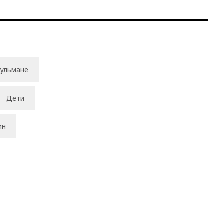
ульмане
Дети
ин