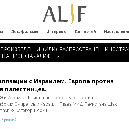
мы
Док. фильмы
Интервью
Для детей
Наставлени
 ПРОИЗВЕДЕН И (ИЛИ) РАСПРОСТРАНЕН ИНОСТР
НТА ПРОЕКТА «АЛИФТВ»
ализации с Израилем. Европа против
в палестинцев.
АЭ и Израиля Пакистанцы протестуют против
бских Эмиратов и Израиля. Глава МИД Пакистана Шах
ам: «Я категорически…
ментарий
line