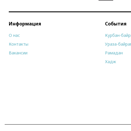
Информация
События
О нас
Курбан-бай
Контакты
Ураза-байра
Вакансии
Рамадан
Хадж