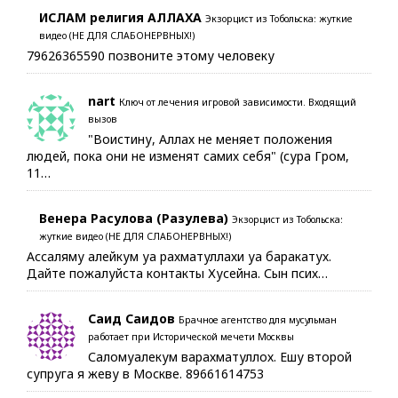
ИСЛАМ религия АЛЛАХА
Экзорцист из Тобольска: жуткие
видео (НЕ ДЛЯ СЛАБОНЕРВНЫХ!)
79626365590 позвоните этому человеку
nart
Ключ от лечения игровой зависимости. Входящий
вызов
"Воистину, Аллах не меняет положения
людей, пока они не изменят самих себя" (сура Гром,
11…
Венера Расулова (Разулева)
Экзорцист из Тобольска:
жуткие видео (НЕ ДЛЯ СЛАБОНЕРВНЫХ!)
Ассаляму алейкум уа рахматуллахи уа баракатух.
Дайте пожалуйста контакты Хусейна. Сын псих…
Саид Саидов
Брачное агентство для мусульман
работает при Исторической мечети Москвы
Саломуалекум варахматуллох. Ешу второй
супруга я жеву в Москве. 89661614753