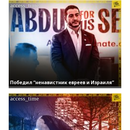
access_time
Победил “ненавистник евреев и Израиля”
access_time