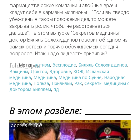
фармацевтические компании и злобные врачи
кладут себе в карманы миллионы... "Если вы твердо
убеждены в таком положении дел, то можете
закрывать ролик, чтобы не расстраиваться
дальше", - в этом выпуске "Секретов медицины"
доктор Биляль Солохиддинов говорит об одном из
самых острых и горячо обсуждаемых сегодня
вопросов. Итак, надо ли делать прививки?
Метки:
аутизм
,
бесплодие
,
Биляль Солохиддинов
,
folder_open
Вакцины
,
Доктор
,
Здоровье
,
ЗОЖ
,
Исламская
медицина
,
Медицина
,
Медицина по Сунне
,
Народная
медицина
,
Польза
,
Прививки
,
Рак
,
Секреты медицины с
доктором Билялем
,
яд
В этом разделе:
access_time
08.08.2026