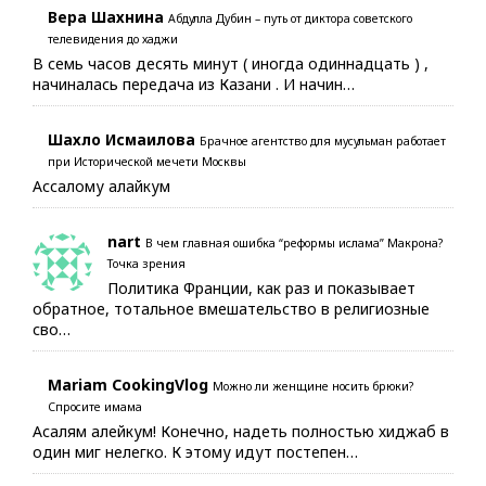
Вера Шахнина
Абдулла Дубин – путь от диктора советского
телевидения до хаджи
В семь часов десять минут ( иногда одиннадцать ) ,
начиналась передача из Казани . И начин…
Шахло Исмаилова
Брачное агентство для мусульман работает
при Исторической мечети Москвы
Ассалому алайкум
nart
В чем главная ошибка “реформы ислама” Макрона?
Точка зрения
Политика Франции, как раз и показывает
обратное, тотальное вмешательство в религиозные
сво…
Mariam CookingVlog
Можно ли женщине носить брюки?
Спросите имама
Асалям алейкум! Конечно, надеть полностью хиджаб в
один миг нелегко. К этому идут постепен…