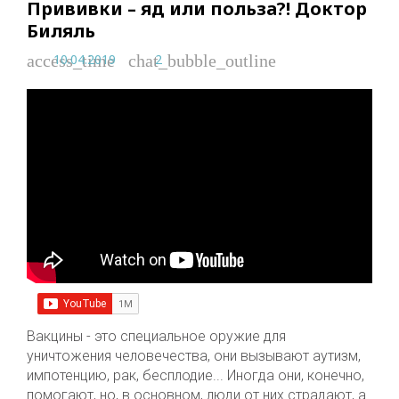
Прививки – яд или польза?! Доктор
Биляль
10.04.2019
2
access_time
chat_bubble_outline
Вакцины - это специальное оружие для
уничтожения человечества, они вызывают аутизм,
импотенцию, рак, бесплодие... Иногда они, конечно,
помогают, но, в основном, люди от них страдают, а