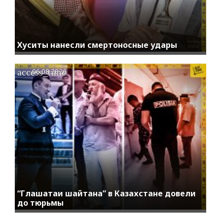
Хуситы нанесли смертоносные удары
access_time
06.08.2026
“Глашатаи шайтана” в Казахстане довели
до тюрьмы