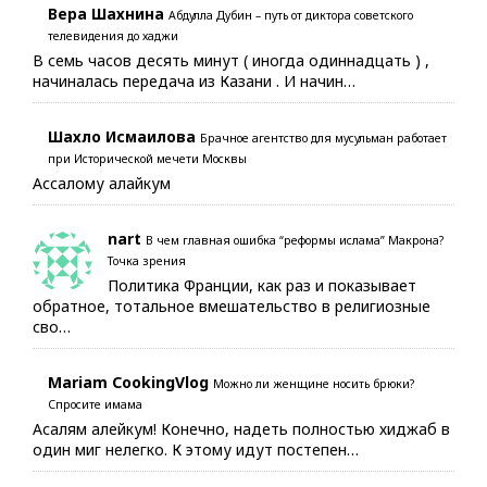
Вера Шахнина
Абдулла Дубин – путь от диктора советского
телевидения до хаджи
В семь часов десять минут ( иногда одиннадцать ) ,
начиналась передача из Казани . И начин…
Шахло Исмаилова
Брачное агентство для мусульман работает
при Исторической мечети Москвы
Ассалому алайкум
nart
В чем главная ошибка “реформы ислама” Макрона?
Точка зрения
Политика Франции, как раз и показывает
обратное, тотальное вмешательство в религиозные
сво…
Mariam CookingVlog
Можно ли женщине носить брюки?
Спросите имама
Асалям алейкум! Конечно, надеть полностью хиджаб в
один миг нелегко. К этому идут постепен…