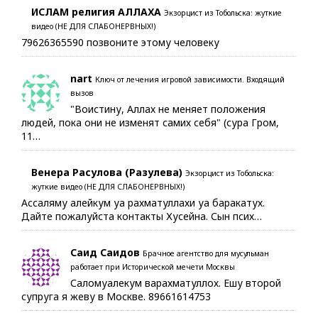
ИСЛАМ религия АЛЛАХА
Экзорцист из Тобольска: жуткие
видео (НЕ ДЛЯ СЛАБОНЕРВНЫХ!)
79626365590 позвоните этому человеку
nart
Ключ от лечения игровой зависимости. Входящий
вызов
"Воистину, Аллах не меняет положения
людей, пока они не изменят самих себя" (сура Гром,
11…
Венера Расулова (Разулева)
Экзорцист из Тобольска:
жуткие видео (НЕ ДЛЯ СЛАБОНЕРВНЫХ!)
Ассаляму алейкум уа рахматуллахи уа баракатух.
Дайте пожалуйста контакты Хусейна. Сын псих…
Саид Саидов
Брачное агентство для мусульман
работает при Исторической мечети Москвы
Саломуалекум варахматуллох. Ешу второй
супруга я жеву в Москве. 89661614753