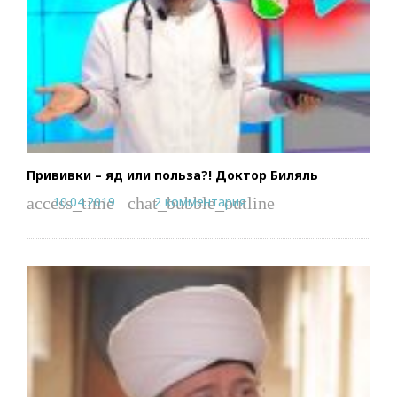
Прививки – яд или польза?! Доктор Биляль
10.04.2019
2 комментария
access_time
chat_bubble_outline