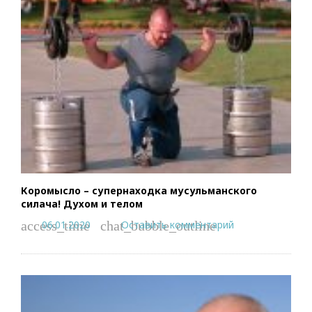
Коромысло – супернаходка мусульманского
силача! Духом и телом
06.01.2020
Оставить комментарий
access_time
chat_bubble_outline