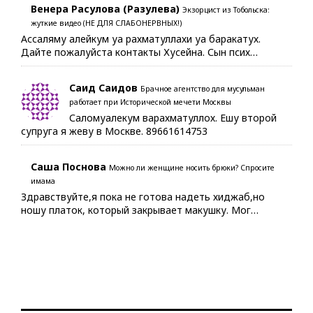
Венера Расулова (Разулева)
Экзорцист из Тобольска:
жуткие видео (НЕ ДЛЯ СЛАБОНЕРВНЫХ!)
Ассаляму алейкум уа рахматуллахи уа баракатух.
Дайте пожалуйста контакты Хусейна. Сын псих…
Саид Саидов
Брачное агентство для мусульман
работает при Исторической мечети Москвы
Саломуалекум варахматуллох. Ешу второй
супруга я жеву в Москве. 89661614753
Саша Поснова
Можно ли женщине носить брюки? Спросите
имама
Здравствуйте,я пока не готова надеть хиджаб,но
ношу платок, который закрывает макушку. Мог…