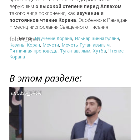
верующим
о высокой степени перед Аллахом
такого вида поклонения, как
изучение и
постоянное чтение Корана
. Особенно в Рамадан
– месяц ниспослания Священного Писания
Метки:
Изучение Корана
,
Ильнар Зиннатуллин
,
folder_open
Казань
,
Коран
,
Мечети
,
Мечеть Туган авылым
,
Пятничная проповедь
,
Туган авылым
,
Хутба
,
Чтение
Корана
В этом разделе:
access_time
17.01.2020