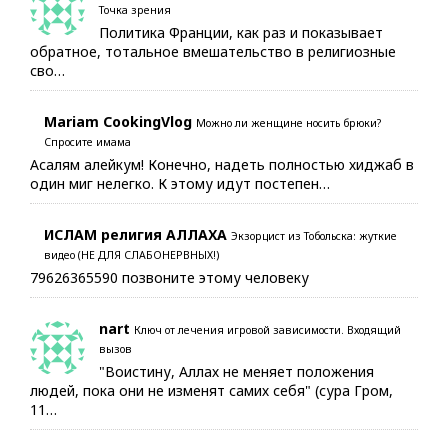
Точка зрения
Политика Франции, как раз и показывает
обратное, тотальное вмешательство в религиозные
сво…
Mariam CookingVlog
Можно ли женщине носить брюки?
Спросите имама
Асалям алейкум! Конечно, надеть полностью хиджаб в
один миг нелегко. К этому идут постепен…
ИСЛАМ религия АЛЛАХА
Экзорцист из Тобольска: жуткие
видео (НЕ ДЛЯ СЛАБОНЕРВНЫХ!)
79626365590 позвоните этому человеку
nart
Ключ от лечения игровой зависимости. Входящий
вызов
"Воистину, Аллах не меняет положения
людей, пока они не изменят самих себя" (сура Гром,
11…