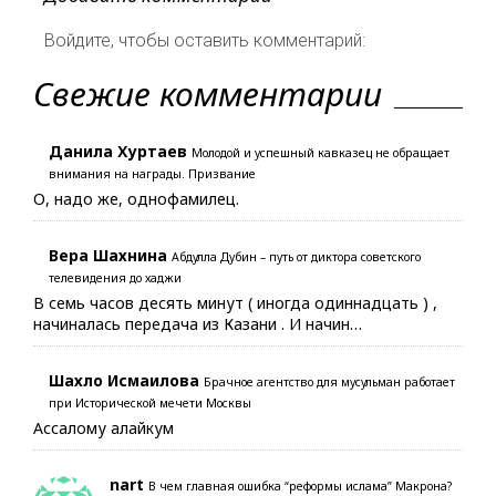
Войдите, чтобы оставить комментарий:
Свежие комментарии
Данила Хуртаев
Молодой и успешный кавказец не обращает
внимания на награды. Призвание
О, надо же, однофамилец.
Вера Шахнина
Абдулла Дубин – путь от диктора советского
телевидения до хаджи
В семь часов десять минут ( иногда одиннадцать ) ,
начиналась передача из Казани . И начин…
Шахло Исмаилова
Брачное агентство для мусульман работает
при Исторической мечети Москвы
Ассалому алайкум
nart
В чем главная ошибка “реформы ислама” Макрона?