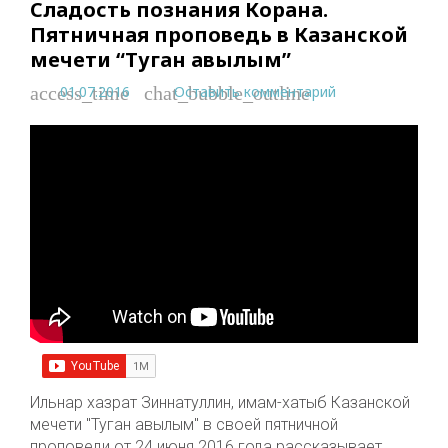
Сладость познания Корана.
Пятничная проповедь в Казанской
мечети “Туган авылым”
01.07.2016
Оставить комментарий
access_time
chat_bubble_outline
Ильнар хазрат Зиннатуллин, имам-хатыб Казанской
мечети "Туган авылым" в своей пятничной
проповеди от 24 июня 2016 года рассказывает