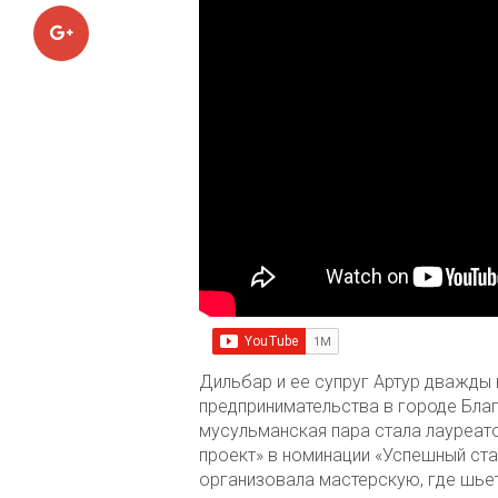
Google+
Дильбар и ее супруг Артур дважды 
предпринимательства в городе Благ
мусульманская пара стала лауреат
проект» в номинации «Успешный ста
организовала мастерскую, где шьет