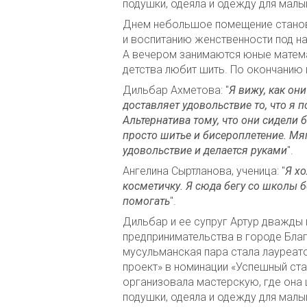
подушки, одеяла и одежду для малы
Днем небольшое помещение станови
и воспитанию женственности под н
А вечером занимаются юные матема
детства любит шить. По окончанию 
Дильбар Ахметова: "
Я вижу, как они
доставляет удовольствие то, что я 
Альтернатива тому, что они сидели 
просто шитье и бисероплетение. Мяг
удовольствие и делается руками
".
Ангелина Сыртланова, ученица: "
Я хо
косметичку. Я сюда бегу со школы б
помогать
".
Дильбар и ее супруг Артур дважды 
предпринимательства в городе Благ
мусульманская пара стала лауреат
проект» в номинации «Успешный ста
организовала мастерскую, где она ш
подушки, одеяла и одежду для малы