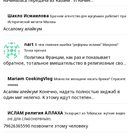
начиналась передача из Казани . И начин…
Шахло Исмаилова
Брачное агентство для мусульман работает при
Исторической мечети Москвы
Ассалому алайкум
nart
В чем главная ошибка “реформы ислама” Макрона?
Точка зрения
Политика Франции, как раз и показывает
обратное, тотальное вмешательство в религиозные сво…
Mariam CookingVlog
Можно ли женщине носить брюки? Спросите
имама
Асалям алейкум! Конечно, надеть полностью хиджаб в
один миг нелегко. К этому идут постепен…
ИСЛАМ религия АЛЛАХА
Экзорцист из Тобольска: жуткие видео
(НЕ ДЛЯ СЛАБОНЕРВНЫХ!)
79626365590 позвоните этому человеку