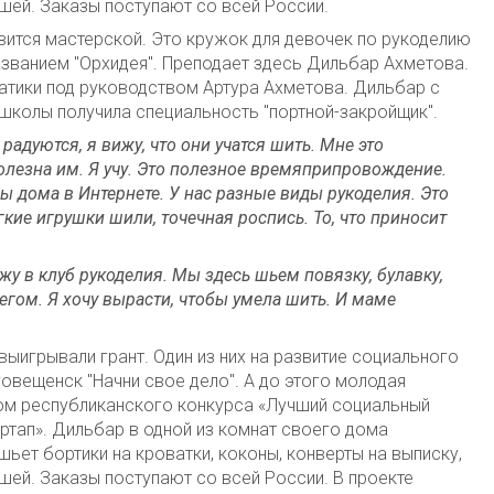
шей. Заказы поступают со всей России.
тся мастерской. Это кружок для девочек по рукоделию
азванием "Орхидея". Преподает здесь Дильбар Ахметова.
тики под руководством Артура Ахметова. Дильбар с
школы получила специальность "портной-закройщик".
 радуются, я вижу, что они учатся шить. Мне это
полезна им. Я учу. Это полезное времяприпровождение.
бы дома в Интернете. У нас разные виды рукоделия. Это
кие игрушки шили, точечная роспись. То, что приносит
жу в клуб рукоделия. Мы здесь шьем повязку, булавку,
егом. Я хочу вырасти, чтобы умела шить. И маме
выигрывали грант. Один из них на развитие социального
овещенск "Начни свое дело". А до этого молодая
ом республиканского конкурса «Лучший социальный
ртап». Дильбар в одной из комнат своего дома
ьет бортики на кроватки, коконы, конверты на выписку,
шей. Заказы поступают со всей России. В проекте