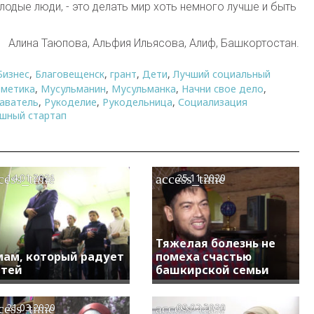
лодые люди, - это делать мир хоть немного лучше и быть
Алина Таюпова, Альфия Ильясова, Алиф, Башкортостан.
Бизнес
,
Благовещенск
,
грант
,
Дети
,
Лучший социальный
фметика
,
Мусульманин
,
Мусульманка
,
Начни свое дело
,
аватель
,
Рукоделие
,
Рукодельница
,
Социализация
шный стартап
cess_time
access_time
14.01.2021
25.11.2020
Тяжелая болезнь не
ам, который радует
помеха счастью
тей
башкирской семьи
cess_time
access_time
21.03.2020
09.02.2020