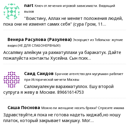
nart
Ключ от лечения игровой зависимости. Входящий
вызов
"Воистину, Аллах не меняет положения людей,
пока они не изменят самих себя" (сура Гром, 11…
Венера Расулова (Разулева)
Экзорцист из Тобольска: жуткие
видео (НЕ ДЛЯ СЛАБОНЕРВНЫХ!)
Ассаляму алейкум уа рахматуллахи уа баракатух. Дайте
пожалуйста контакты Хусейна. Сын псих…
Саид Саидов
Брачное агентство для мусульман работает
при Исторической мечети Москвы
Саломуалекум варахматуллох. Ешу второй
супруга я жеву в Москве. 89661614753
Саша Поснова
Можно ли женщине носить брюки? Спросите имама
Здравствуйте,я пока не готова надеть хиджаб,но ношу
платок, который закрывает макушку. Мог…