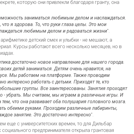
екрете, которую они привлекли благодаря гранту, она
озможность заниматься любимым делом и наслаждаться.
что я здорова. То, что руки глаза целы. Это мои
слаждаться любимым делом и радоваться жизни
".
 арифметике детский смех и улыбки - не мешают, а
риал. Курсы работают всего несколько месяцев, но в
пиадах.
ика достаточно новое направление для нашего города.
воих детей заниматься. Детям очень нравится, на
кусе. Мы работаем на платформе. Также проводим
но интересно работать с детьми. Приходят те, кто
небольшие группы. Все заинтересованы. Занятия проходят
о - убрать. Мы считаем, мы играем в различные игры. И
тем, что она развивает оба полушария головного мозга.
ать обеими руками. Проходим различные лабиринты,
аждое занятие. Это достаточно интересно
".
ем еще с университетских времен, то для Дильбар
 социального предпринимателя открыла грантовая