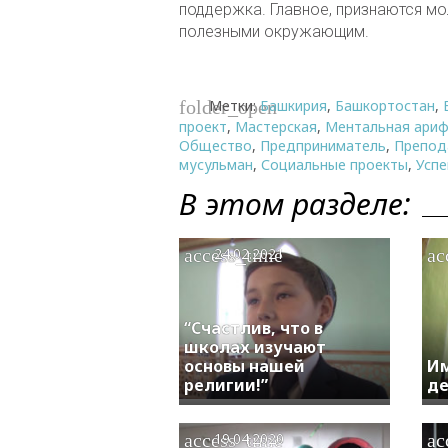
поддержка. Главное, признаются мо
полезными окружающим.
Метки:
Башкирия
,
Башкортостан
,
folder_open
проект
,
Мастерская
,
Ментальная ари
Общество
,
Предприниматель
,
Препод
мусульман
,
Социальные проекты
,
Успе
В этом разделе:
access_time
ac
24.02.2021
“Счастлив, что в
школах изучают
основы нашей
Им
религии!”
де
access_time
ac
19.04.2020