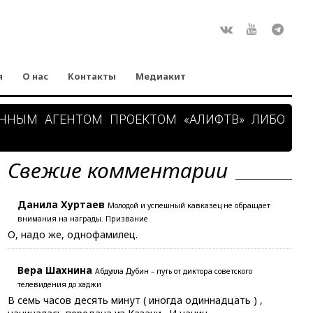
Rss
ВКонтакте
Youtube
Teleg
я
О нас
Контакты
Медиакит
АННЫМ АГЕНТОМ ПРОЕКТОМ «АЛИФТВ» ЛИБО
Свежие комментарии
Данила Хуртаев
Молодой и успешный кавказец не обращает
внимания на награды. Призвание
О, надо же, однофамилец.
Вера Шахнина
Абдулла Дубин – путь от диктора советского
телевидения до хаджи
В семь часов десять минут ( иногда одиннадцать ) ,