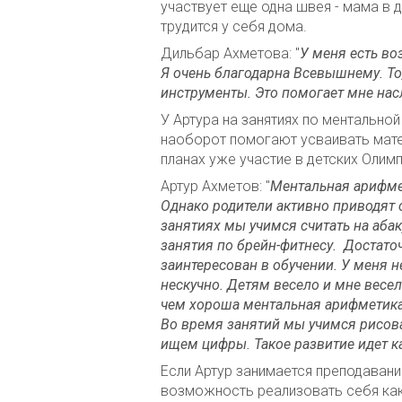
участвует еще одна швея - мама в д
трудится у себя дома.
Дильбар Ахметова: "
У меня есть в
Я очень благодарна Всевышнему. То, 
инструменты. Это помогает мне на
У Артура на занятиях по ментальной
наоборот помогают усваивать мате
планах уже участие в детских Олим
Артур Ахметов: "
Ментальная арифмет
Однако родители активно приводят с
занятиях мы учимся считать на аба
занятия по брейн-фитнесу. Достаточ
заинтересован в обучении. У меня 
нескучно. Детям весело и мне весел
чем хороша ментальная арифметика 
Во время занятий мы учимся рисов
ищем цифры. Такое развитие идет к
Если Артур занимается преподавани
возможность реализовать себя как