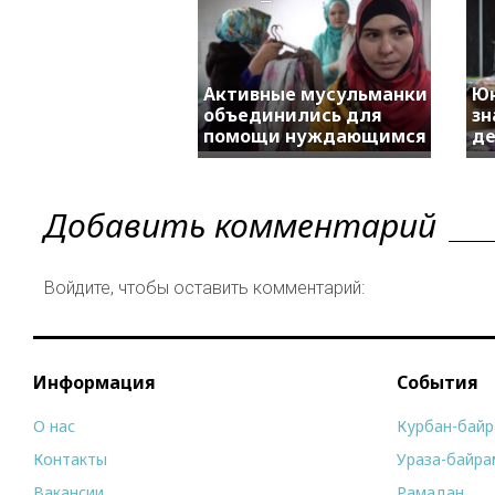
Активные мусульманки
Юн
объединились для
зн
помощи нуждающимся
де
Добавить комментарий
Войдите, чтобы оставить комментарий:
Информация
События
О нас
Курбан-бай
Контакты
Ураза-байра
Вакансии
Рамадан