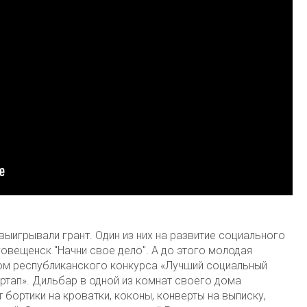
выигрывали грант. Один из них на развитие социального
овещенск "Начни свое дело". А до этого молодая
ом республиканского конкурса «Лучший социальный
ртап». Дильбар в одной из комнат своего дома
 бортики на кроватки, коконы, конверты на выписку,