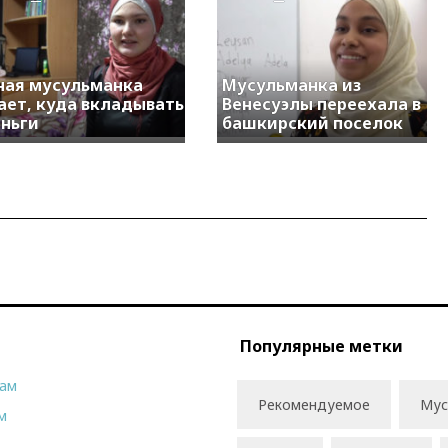
ая мусульманка
Мусульманка из
ает, куда вкладывать
Венесуэлы переехала в
ньги
башкирский поселок
Популярные метки
рам
Рекомендуемое
Мус
м