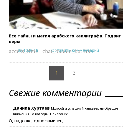
Все тайны и магия арабского каллиграфа. Подвиг
веры
02.10.2018
Оставить комментарий
access_time
chat_bubble_outline
Пагинация
2
записей
1
Свежие комментарии
Данила Хуртаев
Молодой и успешный кавказец не обращает
внимания на награды. Призвание
О, надо же, однофамилец.