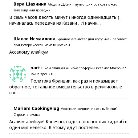
Вера Шахнина
Абдулла Дубин – путь от диктора советского
телевидения до хаджи
В семь часов десять минут ( иногда одиннадцать ) ,
начиналась передача из Казани . И начин…
Шахло Исмаилова
Брачное агентство для мусульман работает
при Исторической мечети Москвы
Ассалому алайкум
nart
В чем главная ошибка “реформы ислама” Макрона?
Точка зрения
Политика Франции, как раз и показывает
обратное, тотальное вмешательство в религиозные
сво…
Mariam CookingVlog
Можно ли женщине носить брюки?
Спросите имама
Асалям алейкум! Конечно, надеть полностью хиджаб в
один миг нелегко. К этому идут постепен…