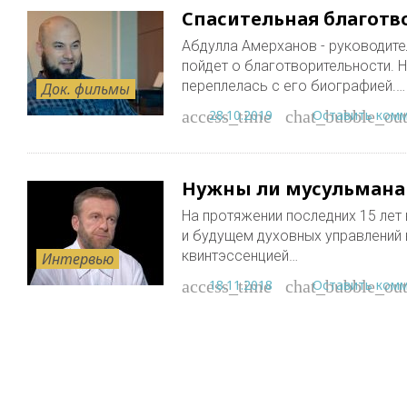
Спасительная благотв
Абдулла Амерханов - руководите
пойдет о благотворительности. Н
переплелась с его биографией.…
Док. фильмы
28.10.2019
Оставить ком
access_time
chat_bubble_out
Нужны ли мусульманам
На протяжении последних 15 лет
и будущем духовных управлений в
квинтэссенцией…
Интервью
18.11.2018
Оставить ком
access_time
chat_bubble_out