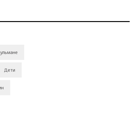
ульмане
Дети
ин