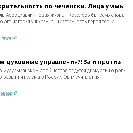
орительность по-чеченски. Лица уммы
ль Ассоциации «Новая жизнь». Казалось бы, речь снова
о эта история уникальна. Деятельность героя тесно
ментарий
line
 духовные управления?! За и против
 в мусульманском сообществе ведутся дискуссии о роли
 развитии ислама в России. Одни считают их
ментарий
line