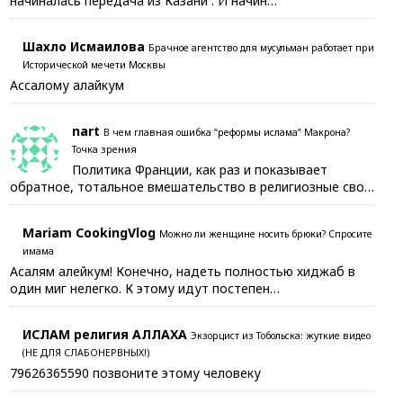
начиналась передача из Казани . И начин…
Шахло Исмаилова
Брачное агентство для мусульман работает при
Исторической мечети Москвы
Ассалому алайкум
nart
В чем главная ошибка “реформы ислама” Макрона?
Точка зрения
Политика Франции, как раз и показывает
обратное, тотальное вмешательство в религиозные сво…
Mariam CookingVlog
Можно ли женщине носить брюки? Спросите
имама
Асалям алейкум! Конечно, надеть полностью хиджаб в
один миг нелегко. К этому идут постепен…
ИСЛАМ религия АЛЛАХА
Экзорцист из Тобольска: жуткие видео
(НЕ ДЛЯ СЛАБОНЕРВНЫХ!)
79626365590 позвоните этому человеку