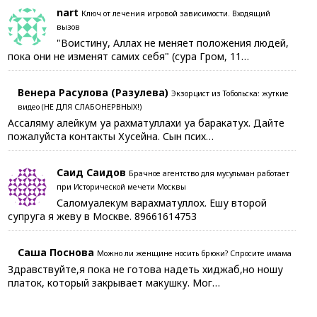
nart
Ключ от лечения игровой зависимости. Входящий
вызов
"Воистину, Аллах не меняет положения людей,
пока они не изменят самих себя" (сура Гром, 11…
Венера Расулова (Разулева)
Экзорцист из Тобольска: жуткие
видео (НЕ ДЛЯ СЛАБОНЕРВНЫХ!)
Ассаляму алейкум уа рахматуллахи уа баракатух. Дайте
пожалуйста контакты Хусейна. Сын псих…
Саид Саидов
Брачное агентство для мусульман работает
при Исторической мечети Москвы
Саломуалекум варахматуллох. Ешу второй
супруга я жеву в Москве. 89661614753
Саша Поснова
Можно ли женщине носить брюки? Спросите имама
Здравствуйте,я пока не готова надеть хиджаб,но ношу
платок, который закрывает макушку. Мог…