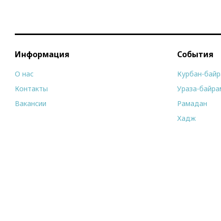
Информация
События
О нас
Курбан-бай
Контакты
Ураза-байра
Вакансии
Рамадан
Хадж