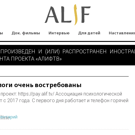
мы
Док. фильмы
Интервью
Для детей
Наставлени
 ПРОИЗВЕДЕН И (ИЛИ) РАСПРОСТРАНЕН ИНОСТР
НТА ПРОЕКТА «АЛИФТВ»
оги очень востребованы
роект: https://pay.alif.tv/ Ассоциация психологической
с 2017 года. С первого дня работает и телефон горячей
ментарий
line