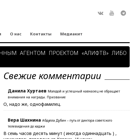
Rss
ВКонтакте
Youtube
Teleg
я
О нас
Контакты
Медиакит
АННЫМ АГЕНТОМ ПРОЕКТОМ «АЛИФТВ» ЛИБО
Свежие комментарии
Данила Хуртаев
Молодой и успешный кавказец не обращает
внимания на награды. Призвание
О, надо же, однофамилец.
Вера Шахнина
Абдулла Дубин – путь от диктора советского
телевидения до хаджи
В семь часов десять минут ( иногда одиннадцать ) ,