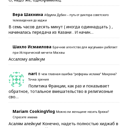
Вера Шахнина
Абдулла Дубин – путь от диктора советского
телевидения до хаджи
В семь часов десять минут ( иногда одиннадцать ) ,
начиналась передача из Казани . И начин…
Шахло Исмаилова
Брачное агентство для мусульман работает
при Исторической мечети Москвы
Ассалому алайкум
nart
В чем главная ошибка “реформы ислама” Макрона?
Точка зрения
Политика Франции, как раз и показывает
обратное, тотальное вмешательство в религиозные
сво…
Mariam CookingVlog
Можно ли женщине носить брюки?
Спросите имама
Асалям алейкум! Конечно, надеть полностью хиджаб в