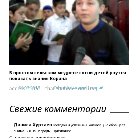
В простом сельском медресе сотни детей рвутся
показать знание Корана
31.03.2017
Оставить комментарий
access_time
chat_bubble_outline
Свежие комментарии
Данила Хуртаев
Молодой и успешный кавказец не обращает
внимания на награды. Призвание
О, надо же, однофамилец.