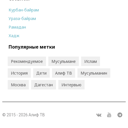
Курбан-байрам
Ураза-байрам
Рамадан
Хадж
Популярные метки
Рекомендуемое
Мусульмане
Ислам
История
Дети
Алиф ТВ
Мусульманин
Москва
Дагестан
Интервью
© 2015 - 2026 Алиф ТВ
R
ВКонтакте
Youtube
Tel