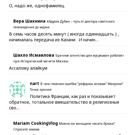
О, надо же, однофамилец.
Вера Шахнина
Абдулла Дубин – путь от диктора советского
телевидения до хаджи
В семь часов десять минут ( иногда одиннадцать ) ,
начиналась передача из Казани . И начин…
Шахло Исмаилова
Брачное агентство для мусульман работает
при Исторической мечети Москвы
Ассалому алайкум
nart
В чем главная ошибка “реформы ислама” Макрона?
Точка зрения
Политика Франции, как раз и показывает
обратное, тотальное вмешательство в религиозные
сво…
Mariam CookingVlog
Можно ли женщине носить брюки?
Спросите имама