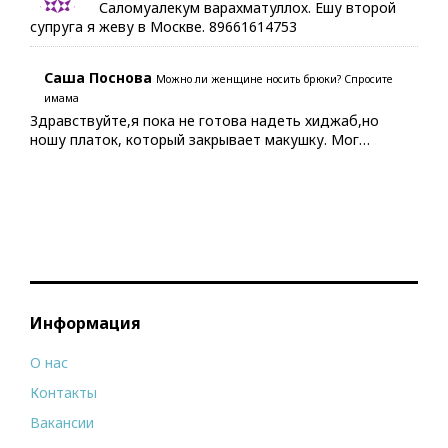
Саломуалекум варахматуллох. Ешу второй
супруга я жеву в Москве. 89661614753
Саша Поснова
Можно ли женщине носить брюки? Спросите
имама
Здравствуйте,я пока не готова надеть хиджаб,но
ношу платок, который закрывает макушку. Мог…
Информация
О нас
Контакты
Вакансии