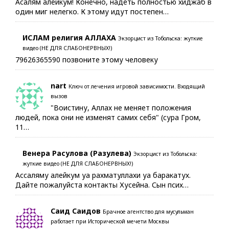
Асалям алейкум! Конечно, надеть полностью хиджаб в
один миг нелегко. К этому идут постепен…
ИСЛАМ религия АЛЛАХА
Экзорцист из Тобольска: жуткие
видео (НЕ ДЛЯ СЛАБОНЕРВНЫХ!)
79626365590 позвоните этому человеку
nart
Ключ от лечения игровой зависимости. Входящий
вызов
"Воистину, Аллах не меняет положения
людей, пока они не изменят самих себя" (сура Гром,
11…
Венера Расулова (Разулева)
Экзорцист из Тобольска:
жуткие видео (НЕ ДЛЯ СЛАБОНЕРВНЫХ!)
Ассаляму алейкум уа рахматуллахи уа баракатух.
Дайте пожалуйста контакты Хусейна. Сын псих…
Саид Саидов
Брачное агентство для мусульман
работает при Исторической мечети Москвы