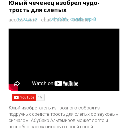
Юный чеченец изобрел чудо-
трость для слепых
17.02.2019
Оставить комментарий
access_time
chat_bubble_outline
Юный изобретатель из Грозного собрал из
подручных средств трость для слепых со звуковым
сигналом. Абубакр Альтемиров может долго и
подробно рассказывать о своей новой