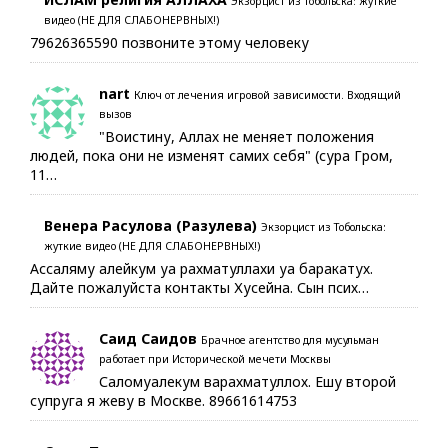
Экзорцист из Тобольска: жуткие
видео (НЕ ДЛЯ СЛАБОНЕРВНЫХ!)
79626365590 позвоните этому человеку
nart
Ключ от лечения игровой зависимости. Входящий
вызов
"Воистину, Аллах не меняет положения
людей, пока они не изменят самих себя" (сура Гром,
11…
Венера Расулова (Разулева)
Экзорцист из Тобольска:
жуткие видео (НЕ ДЛЯ СЛАБОНЕРВНЫХ!)
Ассаляму алейкум уа рахматуллахи уа баракатух.
Дайте пожалуйста контакты Хусейна. Сын псих…
Саид Саидов
Брачное агентство для мусульман
работает при Исторической мечети Москвы
Саломуалекум варахматуллох. Ешу второй
супруга я жеву в Москве. 89661614753