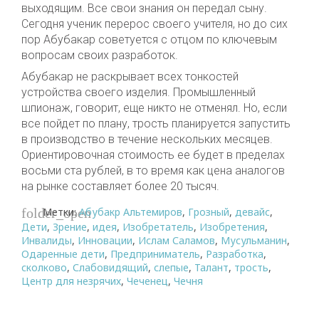
выходящим. Все свои знания он передал сыну.
Сегодня ученик перерос своего учителя, но до сих
пор Абубакар советуется с отцом по ключевым
вопросам своих разработок.
Абубакар не раскрывает всех тонкостей
устройства своего изделия. Промышленный
шпионаж, говорит, еще никто не отменял. Но, если
все пойдет по плану, трость планируется запустить
в производство в течение нескольких месяцев.
Ориентировочная стоимость ее будет в пределах
восьми ста рублей, в то время как цена аналогов
на рынке составляет более 20 тысяч.
Метки:
Абубакр Альтемиров
,
Грозный
,
девайс
,
folder_open
Дети
,
Зрение
,
идея
,
Изобретатель
,
Изобретения
,
Инвалиды
,
Инновации
,
Ислам Саламов
,
Мусульманин
,
Одаренные дети
,
Предприниматель
,
Разработка
,
сколково
,
Слабовидящий
,
слепые
,
Талант
,
трость
,
Центр для незрячих
,
Чеченец
,
Чечня