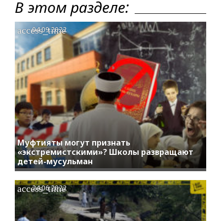
В этом разделе:
access_time
04.09.2022
Муфтияты могут признать
«экстремистскими»? Школы развращают
детей-мусульман
access_time
24.06.2022