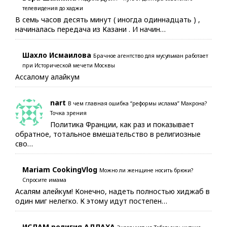
телевидения до хаджи
В семь часов десять минут ( иногда одиннадцать ) ,
начиналась передача из Казани . И начин…
Шахло Исмаилова
Брачное агентство для мусульман работает
при Исторической мечети Москвы
Ассалому алайкум
nart
В чем главная ошибка “реформы ислама” Макрона?
Точка зрения
Политика Франции, как раз и показывает
обратное, тотальное вмешательство в религиозные
сво…
Mariam CookingVlog
Можно ли женщине носить брюки?
Спросите имама
Асалям алейкум! Конечно, надеть полностью хиджаб в
один миг нелегко. К этому идут постепен…
ИСЛАМ религия АЛЛАХА