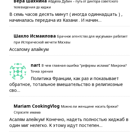
Вера Шахнина
Абдулла Дубин – путь от диктора советского
телевидения до хаджи
В семь часов десять минут ( иногда одиннадцать ) ,
начиналась передача из Казани . И начин…
Шахло Исмаилова
Брачное агентство для мусульман работает
при Исторической мечети Москвы
Ассалому алайкум
nart
В чем главная ошибка “реформы ислама” Макрона?
Точка зрения
Политика Франции, как раз и показывает
обратное, тотальное вмешательство в религиозные
сво…
Mariam CookingVlog
Можно ли женщине носить брюки?
Спросите имама
Асалям алейкум! Конечно, надеть полностью хиджаб в
один миг нелегко. К этому идут постепен…