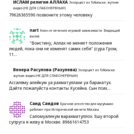
ИСЛАМ религия АЛЛАХА
Экзорцист из Тобольска: жуткие
видео (НЕ ДЛЯ СЛАБОНЕРВНЫХ!)
79626365590 позвоните этому человеку
nart
Ключ от лечения игровой зависимости. Входящий
вызов
"Воистину, Аллах не меняет положения
людей, пока они не изменят самих себя" (сура Гром,
11…
Венера Расулова (Разулева)
Экзорцист из Тобольска:
жуткие видео (НЕ ДЛЯ СЛАБОНЕРВНЫХ!)
Ассаляму алейкум уа рахматуллахи уа баракатух.
Дайте пожалуйста контакты Хусейна. Сын псих…
Саид Саидов
Брачное агентство для мусульман
работает при Исторической мечети Москвы
Саломуалекум варахматуллох. Ешу второй
супруга я жеву в Москве. 89661614753