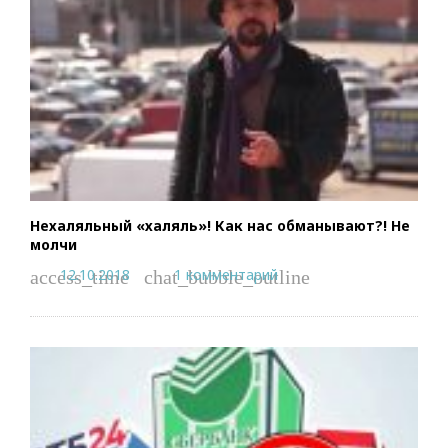
Нехаляльный «халяль»! Как нас обманывают?! Не
молчи
12.10.2018
1 комментарий
access_time
chat_bubble_outline