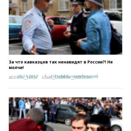
За что кавказцев так ненавидят в России?! Не
молчи!
20.11.2017
Оставить комментарий
access_time
chat_bubble_outline