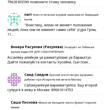
79626365590 позвоните этому человеку
nart
Ключ от лечения игровой зависимости. Входящий
вызов
"Воистину, Аллах не меняет положения
людей, пока они не изменят самих себя" (сура Гром,
11…
Венера Расулова (Разулева)
Экзорцист из Тобольска:
жуткие видео (НЕ ДЛЯ СЛАБОНЕРВНЫХ!)
Ассаляму алейкум уа рахматуллахи уа баракатух.
Дайте пожалуйста контакты Хусейна. Сын псих…
Саид Саидов
Брачное агентство для мусульман
работает при Исторической мечети Москвы
Саломуалекум варахматуллох. Ешу второй
супруга я жеву в Москве. 89661614753
Саша Поснова
Можно ли женщине носить брюки? Спросите
имама