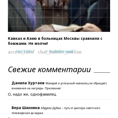
Кавказ и Азию в больницах Москвы сравнили с
бомжами. Не молчи!
10.02.2017
1 комментарий
access_time
chat_bubble_outline
Свежие комментарии
Данила Хуртаев
Молодой и успешный кавказец не обращает
внимания на награды. Призвание
О, надо же, однофамилец.
Вера Шахнина
Абдулла Дубин – путь от диктора советского
телевидения до хаджи