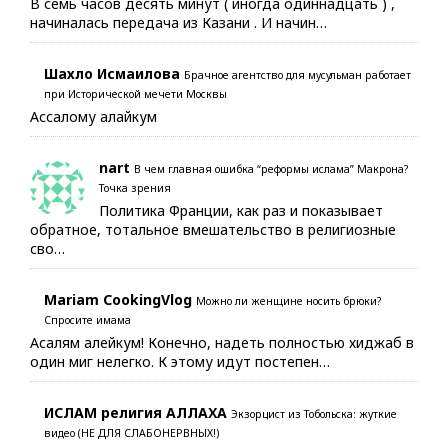
В семь часов десять минут ( иногда одиннадцать ) ,
начиналась передача из Казани . И начин…
Шахло Исмаилова
Брачное агентство для мусульман работает
при Исторической мечети Москвы
Ассалому алайкум
nart
В чем главная ошибка “реформы ислама” Макрона?
Точка зрения
Политика Франции, как раз и показывает
обратное, тотальное вмешательство в религиозные
сво…
Mariam CookingVlog
Можно ли женщине носить брюки?
Спросите имама
Асалям алейкум! Конечно, надеть полностью хиджаб в
один миг нелегко. К этому идут постепен…
ИСЛАМ религия АЛЛАХА
Экзорцист из Тобольска: жуткие
видео (НЕ ДЛЯ СЛАБОНЕРВНЫХ!)