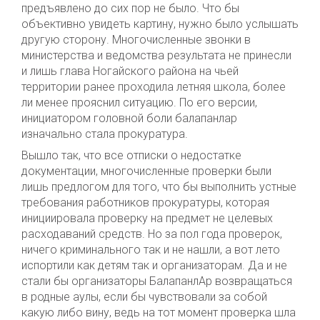
предъявлено до сих пор не было. Что бы
объективно увидеть картину, нужно было услышать
другую сторону. Многочисленные звонки в
министерства и ведомства результата не принесли
и лишь глава Ногайского района на чьей
территории ранее проходила летняя школа, более
ли менее прояснил ситуацию. По его версии,
инициатором головной боли балапанлар
изначально стала прокуратура.
Вышло так, что все отписки о недостатке
документации, многочисленные проверки были
лишь предлогом для того, что бы выполнить устные
требования работников прокуратуры, которая
инициировала проверку на предмет не целевых
расходаваний средств. Но за пол года проверок,
ничего криминального так и не нашли, а вот лето
испортили как детям так и организаторам. Да и не
стали бы организаторы БалапанлАр возвращаться
в родные аулы, если бы чувствовали за собой
какую либо вину, ведь на тот момент проверка шла