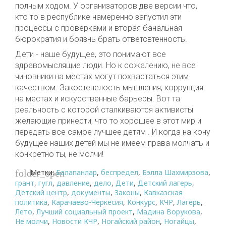
полным ходом. У организаторов две версии что,
кто то в республике намеренно запустил эти
процессы с проверками и вторая банальная
бюрократия и боязнь брать ответсвтенность.
Дети - наше будущее, это понимают все
здравомыслящие люди. Но к сожалению, не все
чиновники на местах могут похвастаться этим
качеством. Закостенелость мышления, коррупция
на местах и искусственные барьеры. Вот та
реальность с которой сталкиваются активисты
желающие принести, что то хорошее в этот мир и
передать все самое лучшее детям . И когда на кону
будущее наших детей мы не имеем права молчать и
конкретно ты, не молчи!
Метки:
Балапанлар
,
беспредел
,
Бэлла Шахмирзова
,
folder_open
грант
,
гугл
,
давление
,
дело
,
Дети
,
Детский лагерь
,
Детский центр
,
документы
,
Законы
,
Кавказская
политика
,
Карачаево-Черкесия
,
Конкурс
,
КЧР
,
Лагерь
,
Лето
,
Лучший социальный проект
,
Мадина Ворукова
,
Не молчи
,
Новости КЧР
,
Ногайский район
,
Ногайцы
,