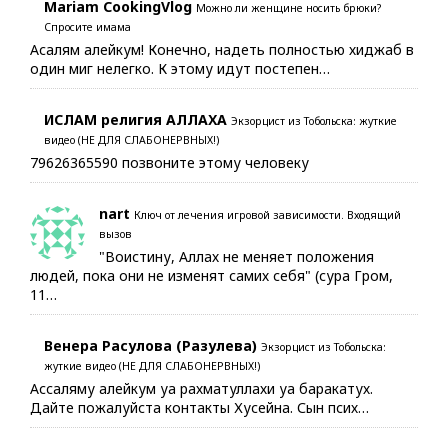
Mariam CookingVlog
Можно ли женщине носить брюки?
Спросите имама
Асалям алейкум! Конечно, надеть полностью хиджаб в
один миг нелегко. К этому идут постепен…
ИСЛАМ религия АЛЛАХА
Экзорцист из Тобольска: жуткие
видео (НЕ ДЛЯ СЛАБОНЕРВНЫХ!)
79626365590 позвоните этому человеку
nart
Ключ от лечения игровой зависимости. Входящий
вызов
"Воистину, Аллах не меняет положения
людей, пока они не изменят самих себя" (сура Гром,
11…
Венера Расулова (Разулева)
Экзорцист из Тобольска:
жуткие видео (НЕ ДЛЯ СЛАБОНЕРВНЫХ!)
Ассаляму алейкум уа рахматуллахи уа баракатух.
Дайте пожалуйста контакты Хусейна. Сын псих…