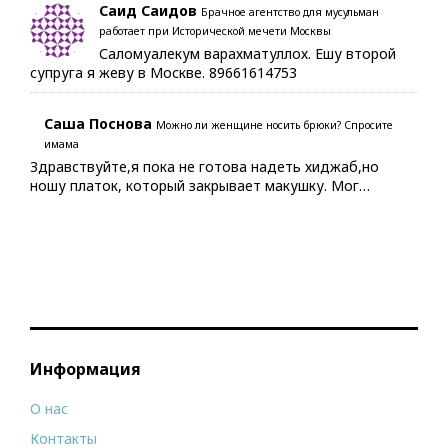
Саид Саидов
Брачное агентство для мусульман
работает при Исторической мечети Москвы
Саломуалекум варахматуллох. Ешу второй
супруга я жеву в Москве. 89661614753
Саша Поснова
Можно ли женщине носить брюки? Спросите
имама
Здравствуйте,я пока не готова надеть хиджаб,но
ношу платок, который закрывает макушку. Мог…
Информация
О нас
Контакты