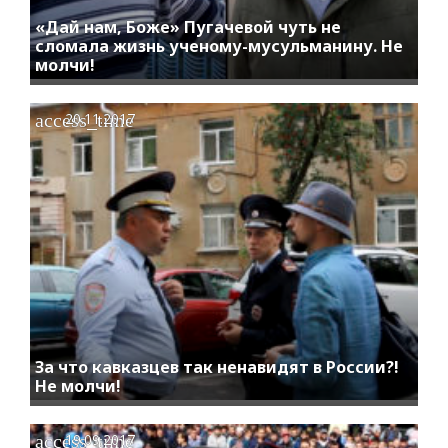
«Дай нам, Боже» Пугачевой чуть не
сломала жизнь ученому-мусульманину. Не
молчи!
access_time
20.11.2017
За что кавказцев так ненавидят в России?!
Не молчи!
access_time
19.09.2017