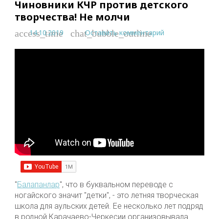
Чиновники КЧР против детского
творчества! Не молчи
14.10.2019
Оставить комментарий
access_time
chat_bubble_outline
"
Балапанлар
", что в буквальном переводе с
ногайского значит "детки", - это летняя творческая
школа для аульских детей. Ее несколько лет подряд
в родной Карачаево-Черкесии организовывала