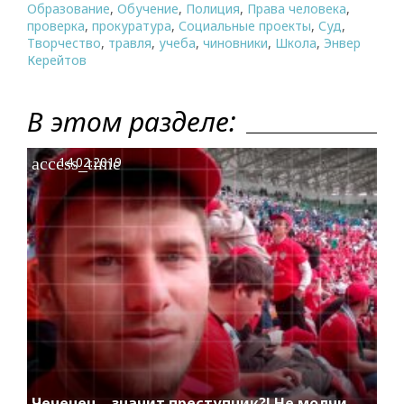
Образование
,
Обучение
,
Полиция
,
Права человека
,
проверка
,
прокуратура
,
Социальные проекты
,
Суд
,
Творчество
,
травля
,
учеба
,
чиновники
,
Школа
,
Энвер
Керейтов
В этом разделе:
access_time
14.02.2019
Чеченец – значит преступник?! Не молчи