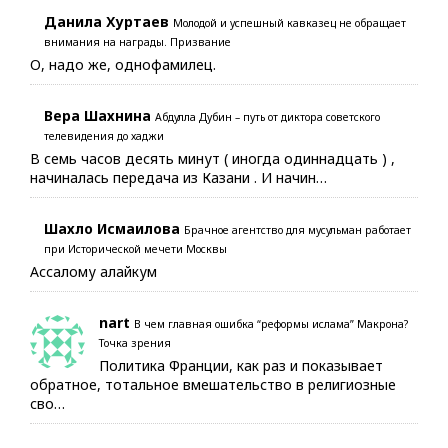
Данила Хуртаев
Молодой и успешный кавказец не обращает
внимания на награды. Призвание
О, надо же, однофамилец.
Вера Шахнина
Абдулла Дубин – путь от диктора советского
телевидения до хаджи
В семь часов десять минут ( иногда одиннадцать ) ,
начиналась передача из Казани . И начин…
Шахло Исмаилова
Брачное агентство для мусульман работает
при Исторической мечети Москвы
Ассалому алайкум
nart
В чем главная ошибка “реформы ислама” Макрона?
Точка зрения
Политика Франции, как раз и показывает
обратное, тотальное вмешательство в религиозные
сво…