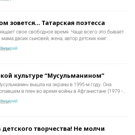
м зовется… Татарская поэтесса
вящает свое свободное время. Чаще всего это бывает
 мама двоих сыновей, жена, автор детских книг…
ментарий
line
сской культуре “Мусульманином”
усульманин» вышла на экраны в 1995-м году. Она
попавшем в плен во время войны в Афганистане (1979 -…
ментарий
line
 детского творчества! Не молчи