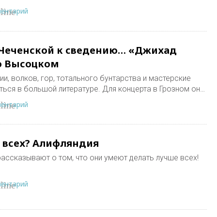
ментарий
line
 Чеченской к сведению… «Джихад
о Высоцком
и, волков, гор, тотального бунтарства и мастерские
ться в большой литературе. Для концерта в Грозном он…
ментарий
line
 всех? Алифляндия
рассказывают о том, что они умеют делать лучше всех!
ментарий
line