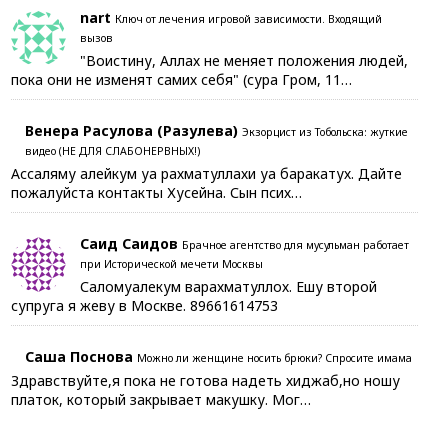
nart
Ключ от лечения игровой зависимости. Входящий
вызов
"Воистину, Аллах не меняет положения людей,
пока они не изменят самих себя" (сура Гром, 11…
Венера Расулова (Разулева)
Экзорцист из Тобольска: жуткие
видео (НЕ ДЛЯ СЛАБОНЕРВНЫХ!)
Ассаляму алейкум уа рахматуллахи уа баракатух. Дайте
пожалуйста контакты Хусейна. Сын псих…
Саид Саидов
Брачное агентство для мусульман работает
при Исторической мечети Москвы
Саломуалекум варахматуллох. Ешу второй
супруга я жеву в Москве. 89661614753
Саша Поснова
Можно ли женщине носить брюки? Спросите имама
Здравствуйте,я пока не готова надеть хиджаб,но ношу
платок, который закрывает макушку. Мог…