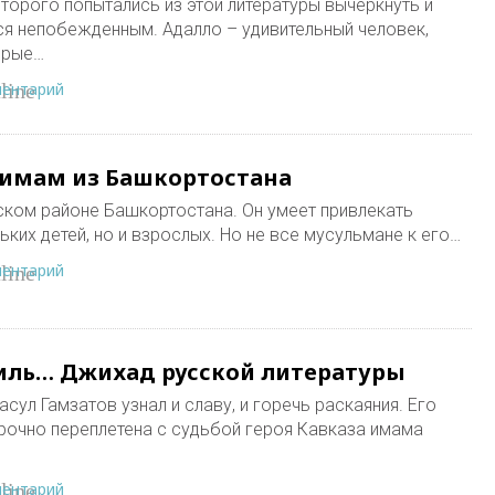
торого попытались из этой литературы вычеркнуть и
лся непобежденным. Адалло – удивительный человек,
орые…
ментарий
line
имам из Башкортостана
ком районе Башкортостана. Он умеет привлекать
ких детей, но и взрослых. Но не все мусульмане к его…
ментарий
line
иль… Джихад русской литературы
сул Гамзатов узнал и славу, и горечь раскаяния. Его
рочно переплетена с судьбой героя Кавказа имама
ментарий
line