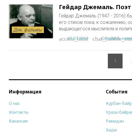
Гейдар Джемаль. Поэт
Гейдар Джемаль (1947 - 2016) б
его стихов пока, к сожалению, 
выдающегося мыслителя и полит
Док. фильмы
01.07.2019
Оставить ком
access_time
chat_bubble_out
Пагинация
записей
1
Информация
События
О нас
Курбан-бай
Контакты
Ураза-байра
Вакансии
Рамадан
Хадж