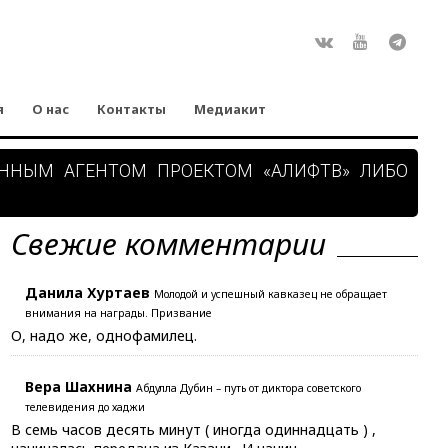
Rss
ВКонтакте
Youtube
Teleg
я
О нас
Контакты
Медиакит
АННЫМ АГЕНТОМ ПРОЕКТОМ «АЛИФТВ» ЛИБО
Свежие комментарии
Данила Хуртаев
Молодой и успешный кавказец не обращает
внимания на награды. Призвание
О, надо же, однофамилец.
Вера Шахнина
Абдулла Дубин – путь от диктора советского
телевидения до хаджи
В семь часов десять минут ( иногда одиннадцать ) ,