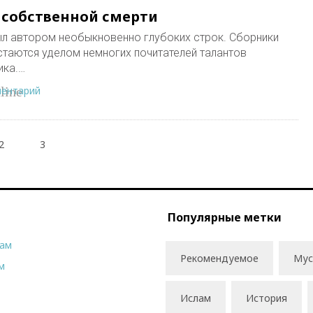
 собственной смерти
ыл автором необыкновенно глубоких строк. Сборники
остаются уделом немногих почитателей талантов
ика.…
ментарий
line
2
3
Популярные метки
рам
Рекомендуемое
Мус
м
Ислам
История