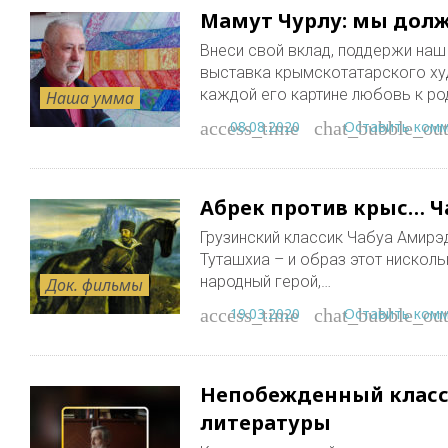
Мамут Чурлу: мы дол
Внеси свой вклад, поддержи наш п
выставка крымскотатарского ху
каждой его картине любовь к р
Наша умма
08.08.2020
Оставить ком
access_time
chat_bubble_out
Абрек против крыс… 
Грузинский классик Чабуа Амир
Туташхиа – и образ этот нисколь
народный герой,…
Док. фильмы
19.03.2020
Оставить ком
access_time
chat_bubble_out
Непобежденный класс
литературы