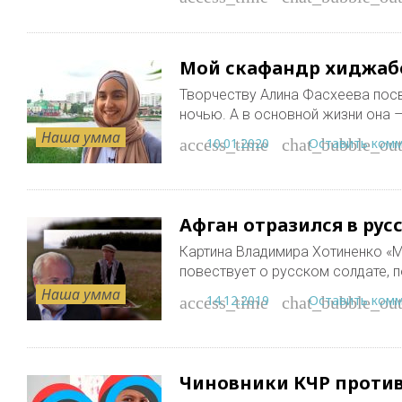
Мой скафандр хиджабо
Творчеству Алина Фасхеева пос
ночью. А в основной жизни она –
Наша умма
10.01.2020
Оставить ком
access_time
chat_bubble_out
Афган отразился в ру
Картина Владимира Хотиненко «М
повествует о русском солдате, 
Наша умма
14.12.2019
Оставить ком
access_time
chat_bubble_out
Чиновники КЧР против