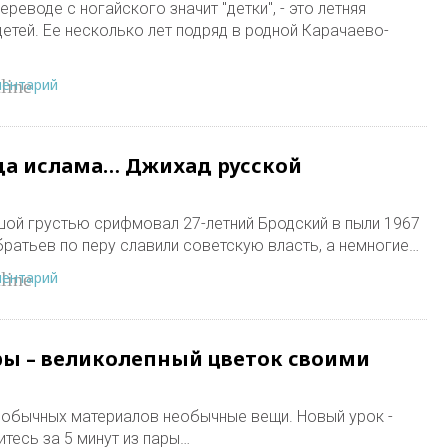
ереводе с ногайского значит "детки", - это летняя
етей. Ее несколько лет подряд в родной Карачаево-
ментарий
line
да ислама… Джихад русской
ьшой грустью срифмовал 27-летний Бродский в пыли 1967
братьев по перу славили советскую власть, а немногие…
ментарий
line
ры – великолепный цветок своими
з обычных материалов необычные вещи. Новый урок -
итесь за 5 минут из пары…