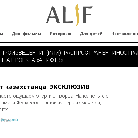
мы
Док. фильмы
Интервью
Для детей
Наставлени
 ПРОИЗВЕДЕН И (ИЛИ) РАСПРОСТРАНЕН ИНОСТР
НТА ПРОЕКТА «АЛИФТВ»
т казахстанца. ЭКСКЛЮЗИВ
 часто ощущаем энергию Творца. Наполнены ею
Самата Жунусова. Одной из первых мечетей,
ется…
ментарий
line