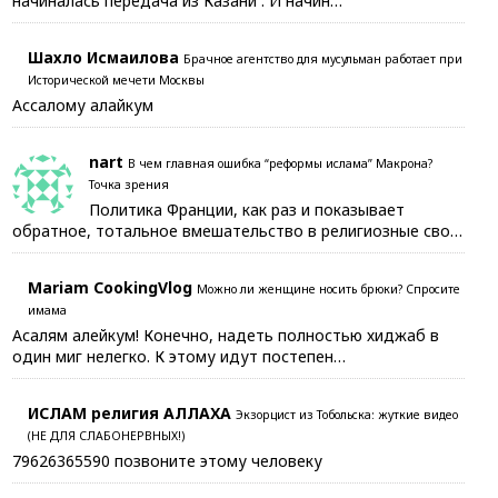
начиналась передача из Казани . И начин…
Шахло Исмаилова
Брачное агентство для мусульман работает при
Исторической мечети Москвы
Ассалому алайкум
nart
В чем главная ошибка “реформы ислама” Макрона?
Точка зрения
Политика Франции, как раз и показывает
обратное, тотальное вмешательство в религиозные сво…
Mariam CookingVlog
Можно ли женщине носить брюки? Спросите
имама
Асалям алейкум! Конечно, надеть полностью хиджаб в
один миг нелегко. К этому идут постепен…
ИСЛАМ религия АЛЛАХА
Экзорцист из Тобольска: жуткие видео
(НЕ ДЛЯ СЛАБОНЕРВНЫХ!)
79626365590 позвоните этому человеку