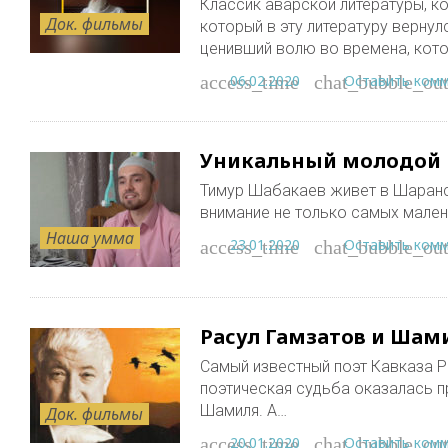
Классик аварской литературы, ко
Док. фильмы
который в эту литературу верну
ценивший волю во времена, кот
06.02.2020
Оставить ком
access_time
chat_bubble_out
Уникальный молодой 
Тимур Шабакаев живет в Шаранс
внимание не только самых малень
Наша умма
23.01.2020
Оставить ком
access_time
chat_bubble_out
Расул Гамзатов и Шам
Самый известный поэт Кавказа Ра
поэтическая судьба оказалась п
Шамиля. А…
Док. фильмы
20.01.2020
Оставить ком
access_time
chat_bubble_out