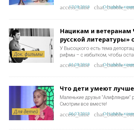
17.08.2019
Оставить ком
access_time
chat_bubble_out
Нацикам и ветеранам
русской литературы» 
У Высоцкого есть тема депортаци
Док. фильмы
рифмы – с избытком, чтобы оста
01.08.2019
Оставить ком
access_time
chat_bubble_out
Что дети умеют лучше
Маленькие друзья "Алифляндии" 
Смотрим все вместе!
Для детей
06.07.2019
Оставить ком
access_time
chat_bubble_out