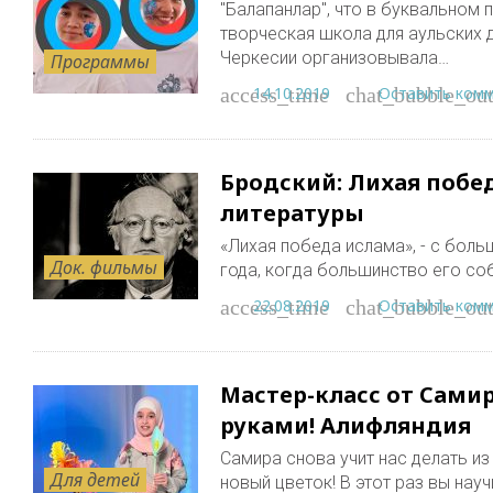
"Балапанлар", что в буквальном п
творческая школа для аульских д
Черкесии организовывала…
Программы
14.10.2019
Оставить ком
access_time
chat_bubble_out
Бродский: Лихая побе
литературы
«Лихая победа ислама», - с бол
Док. фильмы
года, когда большинство его со
22.08.2019
Оставить ком
access_time
chat_bubble_out
Мастер-класс от Сами
руками! Алифляндия
Самира снова учит нас делать и
Для детей
новый цветок! В этот раз вы науч