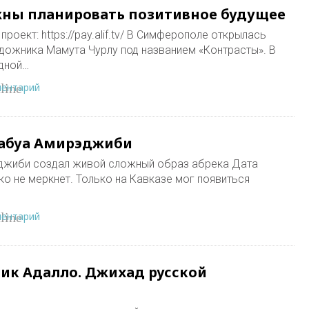
жны планировать позитивное будущее
роект: https://pay.alif.tv/ В Симферополе открылась
дожника Мамута Чурлу под названием «Контрасты». В
одной…
ментарий
line
Чабуа Амирэджиби
эджиби создал живой сложный образ абрека Дата
ко не меркнет. Только на Кавказе мог появиться
ментарий
line
ик Адалло. Джихад русской