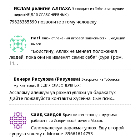
ИСЛАМ религия АЛЛАХА
Экзорцист из Тобольска: жуткие
видео (НЕ ДЛЯ СЛАБОНЕРВНЫХ!)
79626365590 позвоните этому человеку
nart
Ключ от лечения игровой зависимости. Входящий
вызов
"Воистину, Аллах не меняет положения
людей, пока они не изменят самих себя" (сура Гром,
11…
Венера Расулова (Разулева)
Экзорцист из Тобольска:
жуткие видео (НЕ ДЛЯ СЛАБОНЕРВНЫХ!)
Ассаляму алейкум уа рахматуллахи уа баракатух.
Дайте пожалуйста контакты Хусейна. Сын псих…
Саид Саидов
Брачное агентство для мусульман
работает при Исторической мечети Москвы
Саломуалекум варахматуллох. Ешу второй
супруга я жеву в Москве. 89661614753