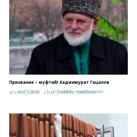
Призвание – муфтий! Хаджимурат Гацалов
02.05.2019
Оставить комментарий
access_time
chat_bubble_outline