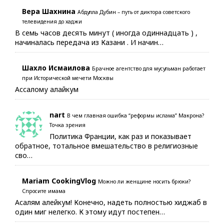
Вера Шахнина
Абдулла Дубин – путь от диктора советского
телевидения до хаджи
В семь часов десять минут ( иногда одиннадцать ) ,
начиналась передача из Казани . И начин…
Шахло Исмаилова
Брачное агентство для мусульман работает
при Исторической мечети Москвы
Ассалому алайкум
nart
В чем главная ошибка “реформы ислама” Макрона?
Точка зрения
Политика Франции, как раз и показывает
обратное, тотальное вмешательство в религиозные
сво…
Mariam CookingVlog
Можно ли женщине носить брюки?
Спросите имама
Асалям алейкум! Конечно, надеть полностью хиджаб в
один миг нелегко. К этому идут постепен…