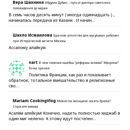
Вера Шахнина
Абдулла Дубин – путь от диктора советского
телевидения до хаджи
В семь часов десять минут ( иногда одиннадцать ) ,
начиналась передача из Казани . И начин…
Шахло Исмаилова
Брачное агентство для мусульман работает
при Исторической мечети Москвы
Ассалому алайкум
nart
В чем главная ошибка “реформы ислама” Макрона?
Точка зрения
Политика Франции, как раз и показывает
обратное, тотальное вмешательство в религиозные
сво…
Mariam CookingVlog
Можно ли женщине носить брюки?
Спросите имама
Асалям алейкум! Конечно, надеть полностью хиджаб в
один миг нелегко. К этому идут постепен…