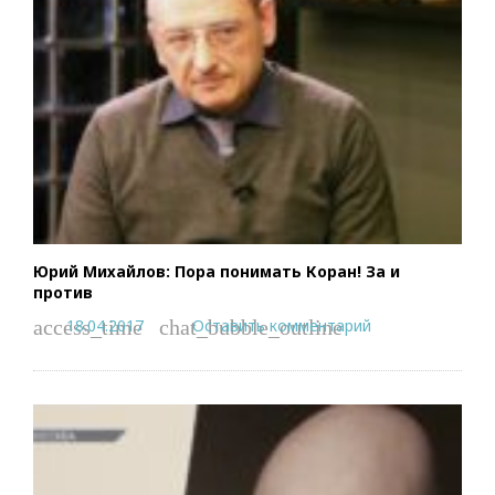
Юрий Михайлов: Пора понимать Коран! За и
против
18.04.2017
Оставить комментарий
access_time
chat_bubble_outline