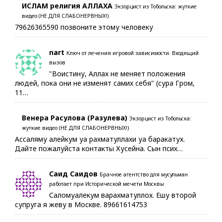
ИСЛАМ религия АЛЛАХА
Экзорцист из Тобольска: жуткие
видео (НЕ ДЛЯ СЛАБОНЕРВНЫХ!)
79626365590 позвоните этому человеку
nart
Ключ от лечения игровой зависимости. Входящий
вызов
"Воистину, Аллах не меняет положения
людей, пока они не изменят самих себя" (сура Гром,
11…
Венера Расулова (Разулева)
Экзорцист из Тобольска:
жуткие видео (НЕ ДЛЯ СЛАБОНЕРВНЫХ!)
Ассаляму алейкум уа рахматуллахи уа баракатух.
Дайте пожалуйста контакты Хусейна. Сын псих…
Саид Саидов
Брачное агентство для мусульман
работает при Исторической мечети Москвы
Саломуалекум варахматуллох. Ешу второй
супруга я жеву в Москве. 89661614753