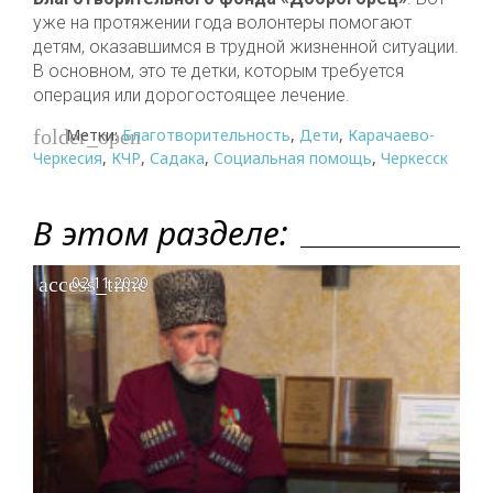
уже на протяжении года волонтеры помогают
детям, оказавшимся в трудной жизненной ситуации.
В основном, это те детки, которым требуется
операция или дорогостоящее лечение.
Метки:
Благотворительность
,
Дети
,
Карачаево-
folder_open
Черкесия
,
КЧР
,
Садака
,
Социальная помощь
,
Черкесск
В этом разделе:
access_time
02.11.2020