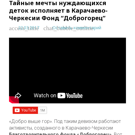
Тайные мечты нуждающихся
деток исполняет в Карачаево-
Черкесии Фонд “Доброгорец”
22.03.2017
Оставить комментарий
access_time
chat_bubble_outline
«Добро выше гор». Под таким девизом работают
активисты, созданного в Карачаево-Черкесии
Благотворительного фонда «Доброгорец»
. Вот