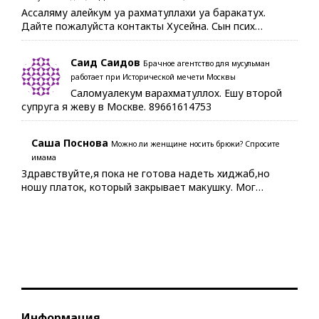
Ассаляму алейкум уа рахматуллахи уа баракатух.
Дайте пожалуйста контакты Хусейна. Сын псих…
Саид Саидов
Брачное агентство для мусульман
работает при Исторической мечети Москвы
Саломуалекум варахматуллох. Ешу второй
супруга я жеву в Москве. 89661614753
Саша Поснова
Можно ли женщине носить брюки? Спросите
имама
Здравствуйте,я пока не готова надеть хиджаб,но
ношу платок, который закрывает макушку. Мог…
Информация