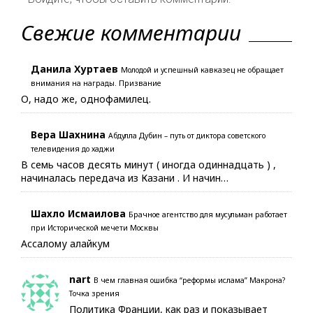
Свежие комментарии
Данила Хуртаев
Молодой и успешный кавказец не обращает
внимания на награды. Призвание
О, надо же, однофамилец.
Вера Шахнина
Абдулла Дубин – путь от диктора советского
телевидения до хаджи
В семь часов десять минут ( иногда одиннадцать ) ,
начиналась передача из Казани . И начин…
Шахло Исмаилова
Брачное агентство для мусульман работает
при Исторической мечети Москвы
Ассалому алайкум
nart
В чем главная ошибка “реформы ислама” Макрона?
Точка зрения
Политика Франции, как раз и показывает