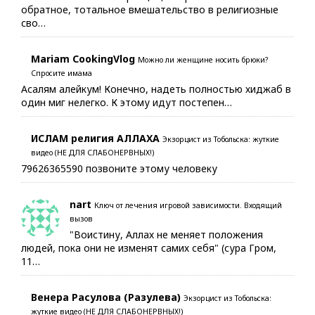
обратное, тотальное вмешательство в религиозные
сво…
Mariam CookingVlog
Можно ли женщине носить брюки?
Спросите имама
Асалям алейкум! Конечно, надеть полностью хиджаб в
один миг нелегко. К этому идут постепен…
ИСЛАМ религия АЛЛАХА
Экзорцист из Тобольска: жуткие
видео (НЕ ДЛЯ СЛАБОНЕРВНЫХ!)
79626365590 позвоните этому человеку
nart
Ключ от лечения игровой зависимости. Входящий
вызов
"Воистину, Аллах не меняет положения
людей, пока они не изменят самих себя" (сура Гром,
11…
Венера Расулова (Разулева)
Экзорцист из Тобольска:
жуткие видео (НЕ ДЛЯ СЛАБОНЕРВНЫХ!)