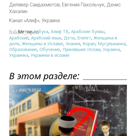
Дилявер Саидахметов, Евгения Пахольчук, Денис
Хахалин
Канал «Алиф», Украина
Метки:
Азбука
,
Алиф ТВ
,
Арабские буквы
,
folder_open
Арабский
,
Арабский язык
,
Дети
,
Египет
,
Женщина в
деле
,
Женщины в Исламе
,
Знания
,
Коран
,
Мусульманка
,
Образование
,
Обучение
,
Принявшие Ислам
,
Украина
,
Украинка
,
Украинки в исламе
В этом разделе:
access_time
04.09.2022