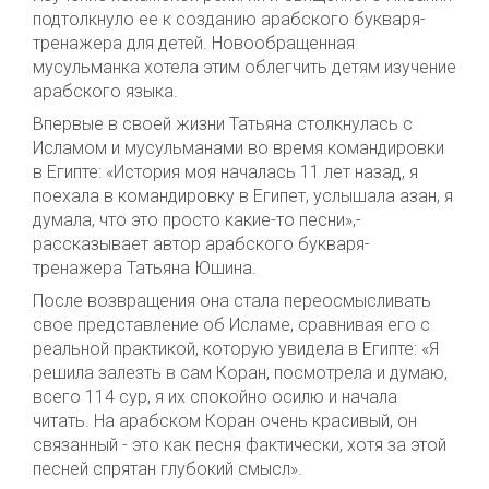
подтолкнуло ее к созданию арабского букваря-
тренажера для детей. Новообращенная
мусульманка хотела этим облегчить детям изучение
арабского языка.
Впервые в своей жизни Татьяна столкнулась с
Исламом и мусульманами во время командировки
в Египте: «История моя началась 11 лет назад, я
поехала в командировку в Египет, услышала азан, я
думала, что это просто какие-то песни»,-
рассказывает автор арабского букваря-
тренажера Татьяна Юшина.
После возвращения она стала переосмысливать
свое представление об Исламе, сравнивая его с
реальной практикой, которую увидела в Египте: «Я
решила залезть в сам Коран, посмотрела и думаю,
всего 114 сур, я их спокойно осилю и начала
читать. На арабском Коран очень красивый, он
связанный - это как песня фактически, хотя за этой
песней спрятан глубокий смысл».