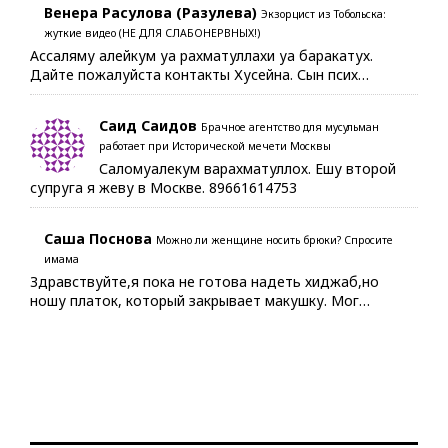
Венера Расулова (Разулева)
Экзорцист из Тобольска:
жуткие видео (НЕ ДЛЯ СЛАБОНЕРВНЫХ!)
Ассаляму алейкум уа рахматуллахи уа баракатух.
Дайте пожалуйста контакты Хусейна. Сын псих…
Саид Саидов
Брачное агентство для мусульман
работает при Исторической мечети Москвы
Саломуалекум варахматуллох. Ешу второй
супруга я жеву в Москве. 89661614753
Саша Поснова
Можно ли женщине носить брюки? Спросите
имама
Здравствуйте,я пока не готова надеть хиджаб,но
ношу платок, который закрывает макушку. Мог…