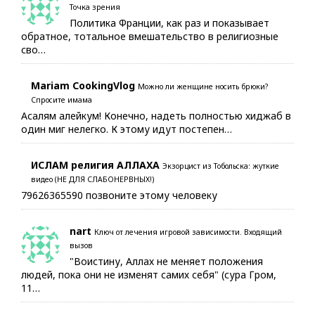
Точка зрения
Политика Франции, как раз и показывает
обратное, тотальное вмешательство в религиозные
сво…
Mariam CookingVlog
Можно ли женщине носить брюки?
Спросите имама
Асалям алейкум! Конечно, надеть полностью хиджаб в
один миг нелегко. К этому идут постепен…
ИСЛАМ религия АЛЛАХА
Экзорцист из Тобольска: жуткие
видео (НЕ ДЛЯ СЛАБОНЕРВНЫХ!)
79626365590 позвоните этому человеку
nart
Ключ от лечения игровой зависимости. Входящий
вызов
"Воистину, Аллах не меняет положения
людей, пока они не изменят самих себя" (сура Гром,
11…