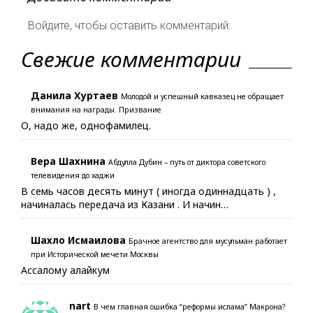
Войдите, чтобы оставить комментарий:
Свежие комментарии
Данила Хуртаев
Молодой и успешный кавказец не обращает
внимания на награды. Призвание
О, надо же, однофамилец.
Вера Шахнина
Абдулла Дубин – путь от диктора советского
телевидения до хаджи
В семь часов десять минут ( иногда одиннадцать ) ,
начиналась передача из Казани . И начин…
Шахло Исмаилова
Брачное агентство для мусульман работает
при Исторической мечети Москвы
Ассалому алайкум
nart
В чем главная ошибка “реформы ислама” Макрона?