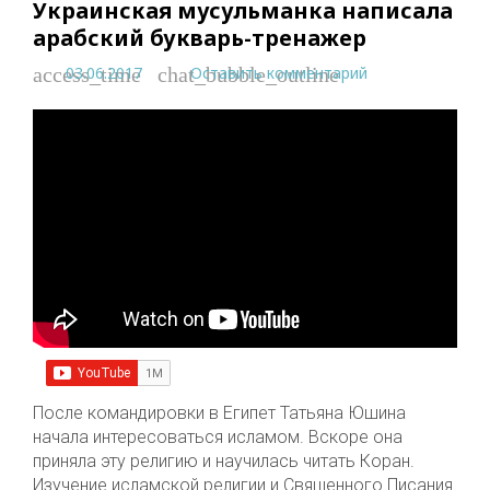
Украинская мусульманка написала
арабский букварь-тренажер
03.06.2017
Оставить комментарий
access_time
chat_bubble_outline
После командировки в Египет Татьяна Юшина
начала интересоваться исламом. Вскоре она
приняла эту религию и научилась читать Коран.
Изучение исламской религии и Священного Писания