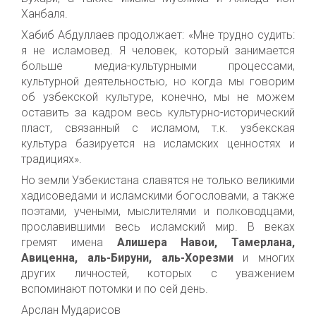
Ханбаля.
Хабиб Абдуллаев продолжает: «Мне трудно судить:
я не исламовед. Я человек, который занимается
больше медиа-культурными процессами,
культурной деятельностью, но когда мы говорим
об узбекской культуре, конечно, мы не можем
оставить за кадром весь культурно-исторический
пласт, связанный с исламом, т.к. узбекская
культура базируется на исламских ценностях и
традициях».
Но земли Узбекистана славятся не только великими
хадисоведами и исламскими богословами, а также
поэтами, учеными, мыслителями и полководцами,
прославившими весь исламский мир. В веках
гремят имена
Алишера Навои, Тамерлана,
Авиценна, аль-Бируни, аль-Хорезми
и многих
других личностей, которых с уважением
вспоминают потомки и по сей день.
Арслан Мударисов