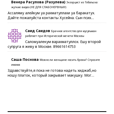
Венера Расулова (Разулева)
Экзорцист из Тобольска:
жуткие видео (НЕ ДЛЯ СЛАБОНЕРВНЫХ!)
Ассаляму алейкум уа рахматуллахи уа баракатух.
Дайте пожалуйста контакты Хусейна. Сын псих…
Саид Саидов
Брачное агентство для мусульман
работает при Исторической мечети Москвы
Саломуалекум варахматуллох. Ешу второй
супруга я жеву в Москве. 89661614753
Саша Поснова
Можно ли женщине носить брюки? Спросите
имама
Здравствуйте,я пока не готова надеть хиджаб,но
ношу платок, который закрывает макушку. Мог…