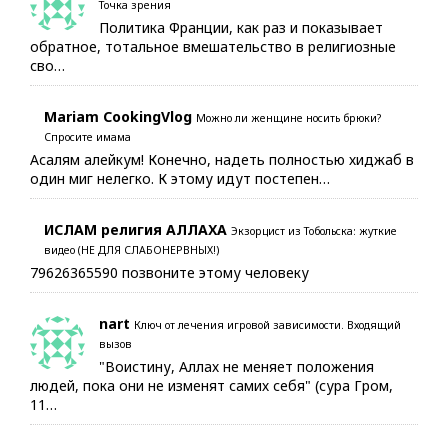
Точка зрения
Политика Франции, как раз и показывает
обратное, тотальное вмешательство в религиозные
сво…
Mariam CookingVlog
Можно ли женщине носить брюки?
Спросите имама
Асалям алейкум! Конечно, надеть полностью хиджаб в
один миг нелегко. К этому идут постепен…
ИСЛАМ религия АЛЛАХА
Экзорцист из Тобольска: жуткие
видео (НЕ ДЛЯ СЛАБОНЕРВНЫХ!)
79626365590 позвоните этому человеку
nart
Ключ от лечения игровой зависимости. Входящий
вызов
"Воистину, Аллах не меняет положения
людей, пока они не изменят самих себя" (сура Гром,
11…