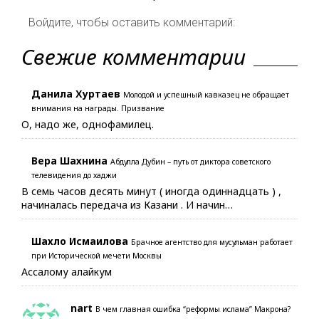
Войдите, чтобы оставить комментарий:
Свежие комментарии
Данила Хуртаев
Молодой и успешный кавказец не обращает
внимания на награды. Призвание
О, надо же, однофамилец.
Вера Шахнина
Абдулла Дубин – путь от диктора советского
телевидения до хаджи
В семь часов десять минут ( иногда одиннадцать ) ,
начиналась передача из Казани . И начин…
Шахло Исмаилова
Брачное агентство для мусульман работает
при Исторической мечети Москвы
Ассалому алайкум
nart
В чем главная ошибка “реформы ислама” Макрона?