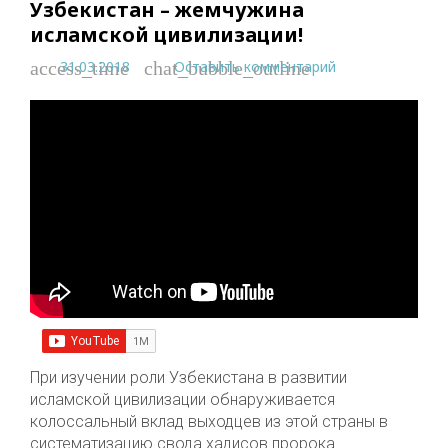
Узбекистан – жемчужина
исламской цивилизации!
31.03.2018
Оставить комментарий
access_time
chat_bubble_outline
При изучении роли Узбекистана в развитии
исламской цивилизации обнаруживается
колоссальный вклад выходцев из этой страны в
систематизацию свода хадисов пророка