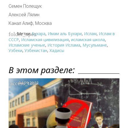
Семен Полещук
Алексей Лялин
Канал Алиф, Москва
Метки:
Бухара
,
Имам аль Бухари
,
Ислам
,
Ислам в
folder_open
СССР
,
Исламская цивилизация
,
исламская школа
,
Исламские ученые
,
История Ислама
,
Мусульмане
,
Узбеки
,
Узбекистан
,
Хадисы
В этом разделе:
access_time
04.09.2022