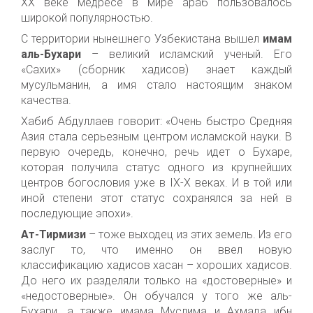
ХХ веке медресе в мире араб пользовалось
широкой популярностью.
С территории нынешнего Узбекистана вышел
имам
аль-Бухари
– великий исламский ученый. Его
«Сахих» (сборник хадисов) знает каждый
мусульманин, а имя стало настоящим знаком
качества.
Хабиб Абдуллаев говорит: «Очень быстро Средняя
Азия стала серьезным центром исламской науки. В
первую очередь, конечно, речь идет о Бухаре,
которая получила статус одного из крупнейших
центров богословия уже в
IX
-
X
веках. И в той или
иной степени этот статус сохранялся за ней в
последующие эпохи».
Ат-Тирмизи
– тоже выходец из этих земель. Из его
заслуг то, что именно он ввел новую
классификацию хадисов хасан – хороших хадисов.
До него их разделяли только на «достоверные» и
«недостоверные». Он обучался у того же аль-
Бухари, а также имама Муслима и Ахмада ибн