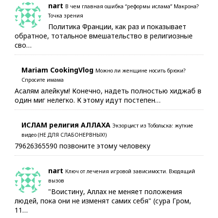
nart
В чем главная ошибка “реформы ислама” Макрона?
Точка зрения
Политика Франции, как раз и показывает
обратное, тотальное вмешательство в религиозные
сво…
Mariam CookingVlog
Можно ли женщине носить брюки?
Спросите имама
Асалям алейкум! Конечно, надеть полностью хиджаб в
один миг нелегко. К этому идут постепен…
ИСЛАМ религия АЛЛАХА
Экзорцист из Тобольска: жуткие
видео (НЕ ДЛЯ СЛАБОНЕРВНЫХ!)
79626365590 позвоните этому человеку
nart
Ключ от лечения игровой зависимости. Входящий
вызов
"Воистину, Аллах не меняет положения
людей, пока они не изменят самих себя" (сура Гром,
11…