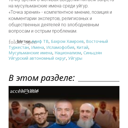
на мусульманские имена среди уйгур.
«Точка зрения» - компетентное мнение, позиция и
комментарии экспертов, религиозных и
общественных деятелей по злободневным
вопросам и острым проблемам.
Метки:
Алиф ТВ
,
Бахром Хамроев
,
Восточный
folder_open
Туркестан
,
Имена
,
Исламофобия
,
Китай
,
Мусульманские имена
,
Национализм
,
Синьцзян
Уйгурский автономный округ
,
Уйгуры
В этом разделе:
access_time
13.05.2024