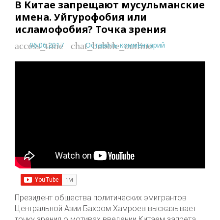
В Китае запрещают мусульманские
имена. Уйгурофобия или
исламофобия? Точка зрения
06.06.2017
Оставить комментарий
access_time
chat_bubble_outline
Президент общества политических эмигрантов
Центральной Азии Бахром Хамроев высказывает
точку зрения о мотивах введении Китаем запрета