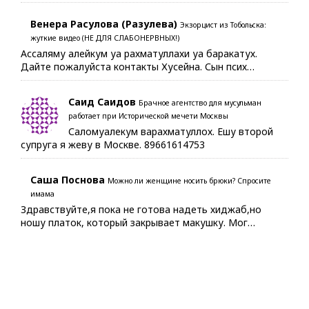
Венера Расулова (Разулева)
Экзорцист из Тобольска:
жуткие видео (НЕ ДЛЯ СЛАБОНЕРВНЫХ!)
Ассаляму алейкум уа рахматуллахи уа баракатух.
Дайте пожалуйста контакты Хусейна. Сын псих…
Саид Саидов
Брачное агентство для мусульман
работает при Исторической мечети Москвы
Саломуалекум варахматуллох. Ешу второй
супруга я жеву в Москве. 89661614753
Саша Поснова
Можно ли женщине носить брюки? Спросите
имама
Здравствуйте,я пока не готова надеть хиджаб,но
ношу платок, который закрывает макушку. Мог…