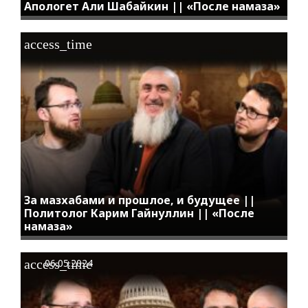
Апологет Али Шабайкин || «После намаза»
access_time
За мазхабами и прошлое, и будущее ||
Политолог Карим Гайнуллин || «После
намаза»
access_time
06.05.2024