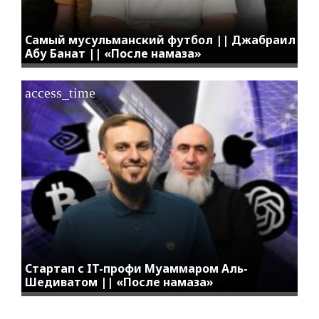
Самый мусульманский футбол || Джабраил
Абу Банат || «После намаза»
access_time
Стартап с IT-профи Муаммаром Аль-
Шедиватом || «После намаза»