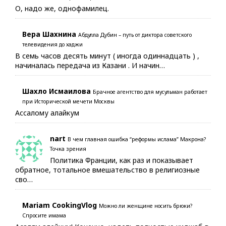
О, надо же, однофамилец.
Вера Шахнина
Абдулла Дубин – путь от диктора советского
телевидения до хаджи
В семь часов десять минут ( иногда одиннадцать ) ,
начиналась передача из Казани . И начин…
Шахло Исмаилова
Брачное агентство для мусульман работает
при Исторической мечети Москвы
Ассалому алайкум
nart
В чем главная ошибка “реформы ислама” Макрона?
Точка зрения
Политика Франции, как раз и показывает
обратное, тотальное вмешательство в религиозные
сво…
Mariam CookingVlog
Можно ли женщине носить брюки?
Спросите имама