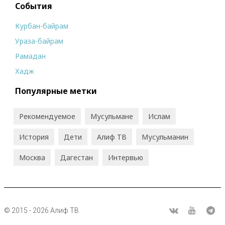
События
Курбан-байрам
Ураза-байрам
Рамадан
Хадж
Популярные метки
Рекомендуемое
Мусульмане
Ислам
История
Дети
Алиф ТВ
Мусульманин
Москва
Дагестан
Интервью
© 2015 - 2026 Алиф ТВ
R
ВКонтакте
Youtube
Tel