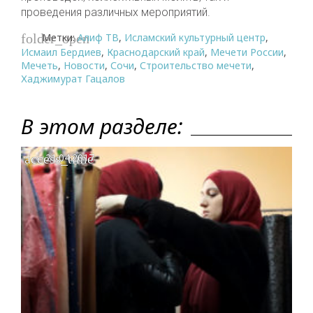
проведения различных мероприятий.
Метки:
Алиф ТВ
,
Исламский культурный центр
,
folder_open
Исмаил Бердиев
,
Краснодарский край
,
Мечети России
,
Мечеть
,
Новости
,
Сочи
,
Строительство мечети
,
Хаджимурат Гацалов
В этом разделе:
access_time
21.04.2017