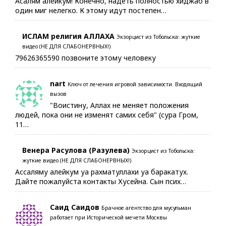
Асалям алейкум! Конечно, надеть полностью хиджаб в
один миг нелегко. К этому идут постепен…
ИСЛАМ религия АЛЛАХА
Экзорцист из Тобольска: жуткие
видео (НЕ ДЛЯ СЛАБОНЕРВНЫХ!)
79626365590 позвоните этому человеку
nart
Ключ от лечения игровой зависимости. Входящий
вызов
"Воистину, Аллах не меняет положения
людей, пока они не изменят самих себя" (сура Гром,
11…
Венера Расулова (Разулева)
Экзорцист из Тобольска:
жуткие видео (НЕ ДЛЯ СЛАБОНЕРВНЫХ!)
Ассаляму алейкум уа рахматуллахи уа баракатух.
Дайте пожалуйста контакты Хусейна. Сын псих…
Саид Саидов
Брачное агентство для мусульман
работает при Исторической мечети Москвы