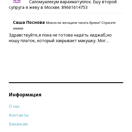
Саломуалекум варахматуллох. Ешу второй
супруга я жеву в Москве. 89661614753
Саша Поснова
Можно ли женщине носить брюки? Спросите
имама
Здравствуйте,я пока не готова надеть хиджаб,но
ношу платок, который закрывает макушку. Мог…
Информация
О нас
Контакты
Вакансии