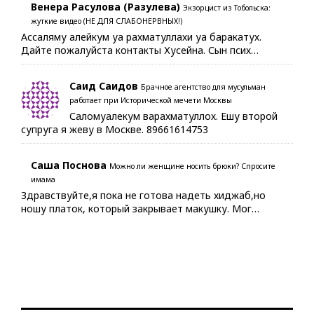
Венера Расулова (Разулева)
Экзорцист из Тобольска:
жуткие видео (НЕ ДЛЯ СЛАБОНЕРВНЫХ!)
Ассаляму алейкум уа рахматуллахи уа баракатух.
Дайте пожалуйста контакты Хусейна. Сын псих…
Саид Саидов
Брачное агентство для мусульман
работает при Исторической мечети Москвы
Саломуалекум варахматуллох. Ешу второй
супруга я жеву в Москве. 89661614753
Саша Поснова
Можно ли женщине носить брюки? Спросите
имама
Здравствуйте,я пока не готова надеть хиджаб,но
ношу платок, который закрывает макушку. Мог…