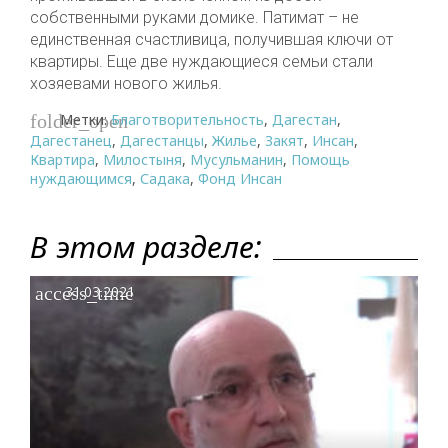
собственными руками домике. Патимат – не
единственная счастливица, получившая ключи от
квартиры. Еще две нуждающиеся семьи стали
хозяевами нового жилья.
Метки:
Благотворительность
,
Дагестан
,
folder_open
Дагестанец
,
Дагестанцы
,
Жилье
,
Закят
,
Инсан
,
Квартира
,
Милостыня
,
Мусульманин
,
Помощь
нуждающимся
,
Садака
,
Фонд Инсан
В этом разделе:
access_time
31.03.2021