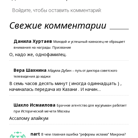
Войдите, чтобы оставить комментарий:
Свежие комментарии
Данила Хуртаев
Молодой и успешный кавказец не обращает
внимания на награды. Призвание
О, надо же, однофамилец.
Вера Шахнина
Абдулла Дубин – путь от диктора советского
телевидения до хаджи
В семь часов десять минут ( иногда одиннадцать ) ,
начиналась передача из Казани . И начин…
Шахло Исмаилова
Брачное агентство для мусульман работает
при Исторической мечети Москвы
Ассалому алайкум
nart
В чем главная ошибка “реформы ислама” Макрона?