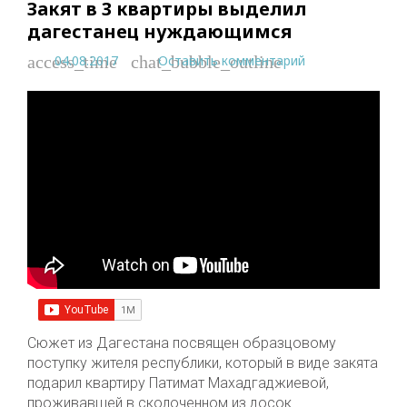
Закят в 3 квартиры выделил
дагестанец нуждающимся
04.08.2017
Оставить комментарий
access_time
chat_bubble_outline
Сюжет из Дагестана посвящен образцовому
поступку жителя республики, который в виде закята
подарил квартиру Патимат Махадгаджиевой,
проживавшей в сколоченном из досок