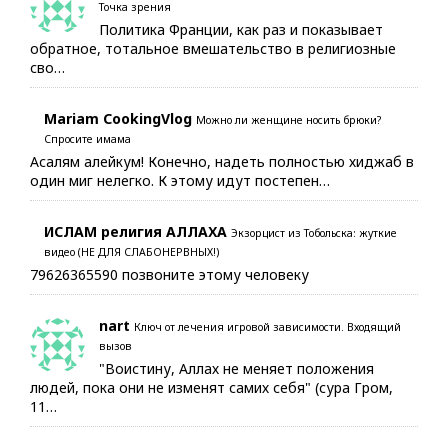
Точка зрения
Политика Франции, как раз и показывает
обратное, тотальное вмешательство в религиозные
сво…
Mariam CookingVlog
Можно ли женщине носить брюки?
Спросите имама
Асалям алейкум! Конечно, надеть полностью хиджаб в
один миг нелегко. К этому идут постепен…
ИСЛАМ религия АЛЛАХА
Экзорцист из Тобольска: жуткие
видео (НЕ ДЛЯ СЛАБОНЕРВНЫХ!)
79626365590 позвоните этому человеку
nart
Ключ от лечения игровой зависимости. Входящий
вызов
"Воистину, Аллах не меняет положения
людей, пока они не изменят самих себя" (сура Гром,
11…