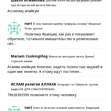
Шахло Исмаилова
Брачное агентство для мусульман работает
при Исторической мечети Москвы
Ассалому алайкум
nart
В чем главная ошибка “реформы ислама” Макрона?
Точка зрения
Политика Франции, как раз и показывает
обратное, тотальное вмешательство в религиозные
сво…
Mariam CookingVlog
Можно ли женщине носить брюки?
Спросите имама
Асалям алейкум! Конечно, надеть полностью хиджаб в
один миг нелегко. К этому идут постепен…
ИСЛАМ религия АЛЛАХА
Экзорцист из Тобольска: жуткие
видео (НЕ ДЛЯ СЛАБОНЕРВНЫХ!)
79626365590 позвоните этому человеку
nart
Ключ от лечения игровой зависимости. Входящий