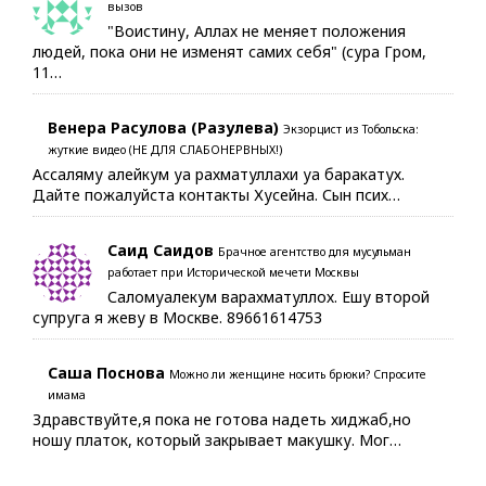
вызов
"Воистину, Аллах не меняет положения
людей, пока они не изменят самих себя" (сура Гром,
11…
Венера Расулова (Разулева)
Экзорцист из Тобольска:
жуткие видео (НЕ ДЛЯ СЛАБОНЕРВНЫХ!)
Ассаляму алейкум уа рахматуллахи уа баракатух.
Дайте пожалуйста контакты Хусейна. Сын псих…
Саид Саидов
Брачное агентство для мусульман
работает при Исторической мечети Москвы
Саломуалекум варахматуллох. Ешу второй
супруга я жеву в Москве. 89661614753
Саша Поснова
Можно ли женщине носить брюки? Спросите
имама
Здравствуйте,я пока не готова надеть хиджаб,но
ношу платок, который закрывает макушку. Мог…