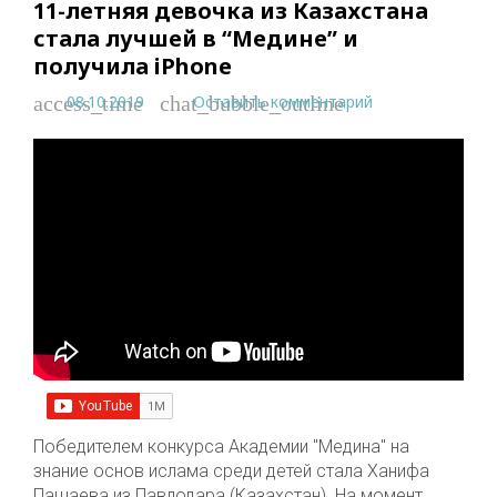
11-летняя девочка из Казахстана
стала лучшей в “Медине” и
получила iPhone
08.10.2019
Оставить комментарий
access_time
chat_bubble_outline
Победителем конкурса Академии "Медина" на
знание основ ислама среди детей стала Ханифа
Пашаева из Павлодара (Казахстан). На момент