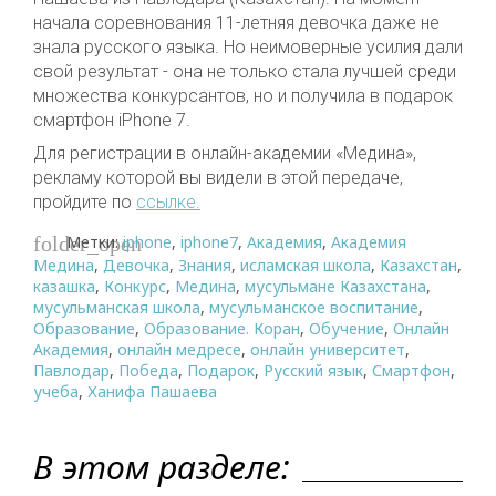
начала соревнования 11-летняя девочка даже не
знала русского языка. Но неимоверные усилия дали
свой результат - она не только стала лучшей среди
множества конкурсантов, но и получила в подарок
смартфон iPhone 7.
Для регистрации в онлайн-академии «Медина»,
рекламу которой вы видели в этой передаче,
пройдите по
ссылке.
Метки:
iphone
,
iphone7
,
Академия
,
Академия
folder_open
Медина
,
Девочка
,
Знания
,
исламская школа
,
Казахстан
,
казашка
,
Конкурс
,
Медина
,
мусульмане Казахстана
,
мусульманская школа
,
мусульманское воспитание
,
Образование
,
Образование. Коран
,
Обучение
,
Онлайн
Академия
,
онлайн медресе
,
онлайн университет
,
Павлодар
,
Победа
,
Подарок
,
Русский язык
,
Смартфон
,
учеба
,
Ханифа Пашаева
В этом разделе: