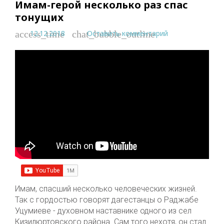
Имам-герой несколько раз спас
тонущих
12.12.2018
Оставить комментарий
access_time
chat_bubble_outline
Имам, спасший несколько человеческих жизней.
Так с гордостью говорят дагестанцы о Раджабе
Уцумиеве - духовном наставнике одного из сел
Кизилюртовского района. Сам того нехотя, он стал