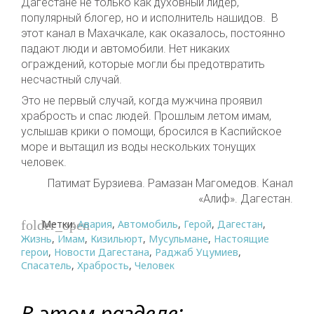
Дагестане не только как духовный лидер,
популярный блогер, но и исполнитель нашидов. В
этот канал в Махачкале, как оказалось, постоянно
падают люди и автомобили. Нет никаких
ограждений, которые могли бы предотвратить
несчастный случай.
Это не первый случай, когда мужчина проявил
храбрость и спас людей. Прошлым летом имам,
услышав крики о помощи, бросился в Каспийское
море и вытащил из воды нескольких тонущих
человек.
Патимат Бурзиева. Рамазан Магомедов. Канал
«Алиф». Дагестан.
Метки:
Авария
,
Автомобиль
,
Герой
,
Дагестан
,
folder_open
Жизнь
,
Имам
,
Кизильюрт
,
Мусульмане
,
Настоящие
герои
,
Новости Дагестана
,
Раджаб Уцумиев
,
Спасатель
,
Храбрость
,
Человек
В этом разделе: