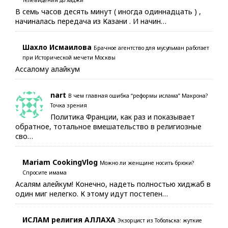
В семь часов десять минут ( иногда одиннадцать ) ,
начиналась передача из Казани . И начин…
Шахло Исмаилова
Брачное агентство для мусульман работает
при Исторической мечети Москвы
Ассалому алайкум
nart
В чем главная ошибка “реформы ислама” Макрона?
Точка зрения
Политика Франции, как раз и показывает
обратное, тотальное вмешательство в религиозные
сво…
Mariam CookingVlog
Можно ли женщине носить брюки?
Спросите имама
Асалям алейкум! Конечно, надеть полностью хиджаб в
один миг нелегко. К этому идут постепен…
ИСЛАМ религия АЛЛАХА
Экзорцист из Тобольска: жуткие