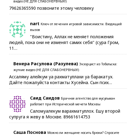
видео (НЕ ДЛЯ СЛАБОНЕРВНЫХ!)
79626365590 позвоните этому человеку
nart
Ключ от лечения игровой зависимости. Входящий
вызов
"Воистину, Аллах не меняет положения
людей, пока они не изменят самих себя" (сура Гром,
11…
Венера Расулова (Разулева)
Экзорцист из Тобольска:
жуткие видео (НЕ ДЛЯ СЛАБОНЕРВНЫХ!)
Ассаляму алейкум уа рахматуллахи уа баракатух.
Дайте пожалуйста контакты Хусейна. Сын псих…
Саид Саидов
Брачное агентство для мусульман
работает при Исторической мечети Москвы
Саломуалекум варахматуллох. Ешу второй
супруга я жеву в Москве. 89661614753
Саша Поснова
Можно ли женщине носить брюки? Спросите