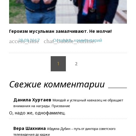
Героизм мусульман замалчивают. Не молчи!
28.08.2017
Оставить комментарий
access_time
chat_bubble_outline
Пагинация
2
записей
1
Свежие комментарии
Данила Хуртаев
Молодой и успешный кавказец не обращает
внимания на награды. Призвание
О, надо же, однофамилец.
Вера Шахнина
Абдулла Дубин – путь от диктора советского
телевидения до хаджи