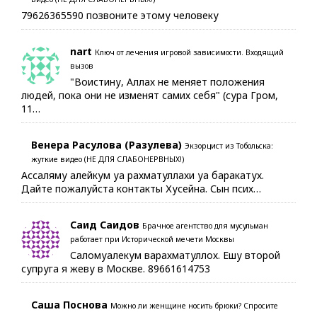
79626365590 позвоните этому человеку
nart
Ключ от лечения игровой зависимости. Входящий
вызов
"Воистину, Аллах не меняет положения
людей, пока они не изменят самих себя" (сура Гром,
11…
Венера Расулова (Разулева)
Экзорцист из Тобольска:
жуткие видео (НЕ ДЛЯ СЛАБОНЕРВНЫХ!)
Ассаляму алейкум уа рахматуллахи уа баракатух.
Дайте пожалуйста контакты Хусейна. Сын псих…
Саид Саидов
Брачное агентство для мусульман
работает при Исторической мечети Москвы
Саломуалекум варахматуллох. Ешу второй
супруга я жеву в Москве. 89661614753
Саша Поснова
Можно ли женщине носить брюки? Спросите