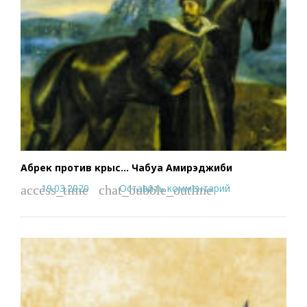
Абрек против крыс… Чабуа Амирэджиби
19.03.2020
Оставить комментарий
access_time
chat_bubble_outline