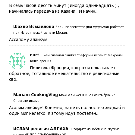
В семь часов десять минут ( иногда одиннадцать ) ,
начиналась передача из Казани . И начин…
Шахло Исмаилова
Брачное агентство для мусульман работает
при Исторической мечети Москвы
Ассалому алайкум
nart
В чем главная ошибка “реформы ислама” Макрона?
Точка зрения
Политика Франции, как раз и показывает
обратное, тотальное вмешательство в религиозные
сво…
Mariam CookingVlog
Можно ли женщине носить брюки?
Спросите имама
Асалям алейкум! Конечно, надеть полностью хиджаб в
один миг нелегко. К этому идут постепен…
ИСЛАМ религия АЛЛАХА
Экзорцист из Тобольска: жуткие
видео (НЕ ДЛЯ СЛАБОНЕРВНЫХ!)