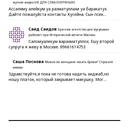
жуткие видео (НЕ ДЛЯ СЛАБОНЕРВНЫХ!)
Ассаляму алейкум уа рахматуллахи уа баракатух.
Дайте пожалуйста контакты Хусейна. Сын псих…
Саид Саидов
Брачное агентство для мусульман
работает при Исторической мечети Москвы
Саломуалекум варахматуллох. Ешу второй
супруга я жеву в Москве. 89661614753
Саша Поснова
Можно ли женщине носить брюки? Спросите
имама
Здравствуйте,я пока не готова надеть хиджаб,но
ношу платок, который закрывает макушку. Мог…