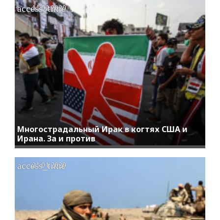
access_time
11.02.2020
Многострадальный Ирак в когтях США и
Ирана. За и против
access_time
21.01.2020