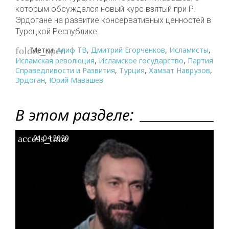
которым обсуждался новый курс взятый при Р.
Эрдогане на развитие консервативных ценностей в
Турецкой Республике.
Метки:
Алиф ТВ
,
Дмитрий Егорченков
,
Исламисты
,
folder_open
Исламская революция
,
Исламское государство
,
Партия
Справедливости и Развития
,
Турция
,
Хамзат Наврузов
,
Эрдоган
,
Юрий Мавашев
В этом разделе:
access_time
01.04.2020