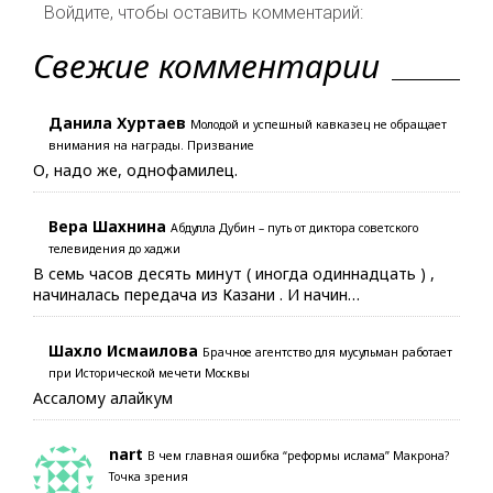
Войдите, чтобы оставить комментарий:
Свежие комментарии
Данила Хуртаев
Молодой и успешный кавказец не обращает
внимания на награды. Призвание
О, надо же, однофамилец.
Вера Шахнина
Абдулла Дубин – путь от диктора советского
телевидения до хаджи
В семь часов десять минут ( иногда одиннадцать ) ,
начиналась передача из Казани . И начин…
Шахло Исмаилова
Брачное агентство для мусульман работает
при Исторической мечети Москвы
Ассалому алайкум
nart
В чем главная ошибка “реформы ислама” Макрона?
Точка зрения