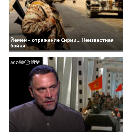
Йемен – отражение Сирии… Неизвестная
бойня
access_time
25.12.2019