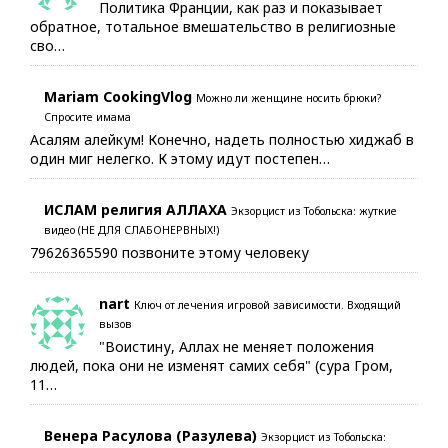
Политика Франции, как раз и показывает
обратное, тотальное вмешательство в религиозные
сво…
Mariam CookingVlog
Можно ли женщине носить брюки?
Спросите имама
Асалям алейкум! Конечно, надеть полностью хиджаб в
один миг нелегко. К этому идут постепен…
ИСЛАМ религия АЛЛАХА
Экзорцист из Тобольска: жуткие
видео (НЕ ДЛЯ СЛАБОНЕРВНЫХ!)
79626365590 позвоните этому человеку
nart
Ключ от лечения игровой зависимости. Входящий
вызов
"Воистину, Аллах не меняет положения
людей, пока они не изменят самих себя" (сура Гром,
11…
Венера Расулова (Разулева)
Экзорцист из Тобольска: