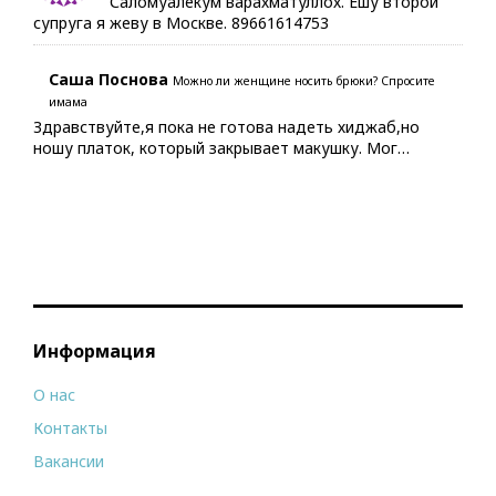
Саломуалекум варахматуллох. Ешу второй
супруга я жеву в Москве. 89661614753
Саша Поснова
Можно ли женщине носить брюки? Спросите
имама
Здравствуйте,я пока не готова надеть хиджаб,но
ношу платок, который закрывает макушку. Мог…
Информация
О нас
Контакты
Вакансии