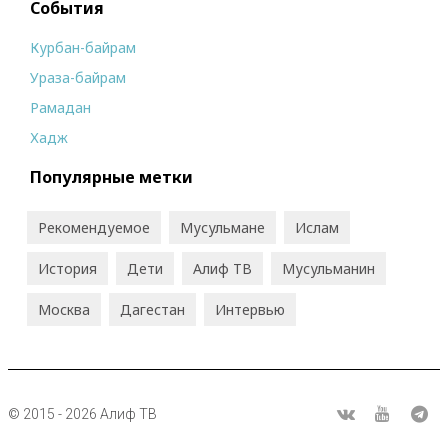
События
Курбан-байрам
Ураза-байрам
Рамадан
Хадж
Популярные метки
Рекомендуемое
Мусульмане
Ислам
История
Дети
Алиф ТВ
Мусульманин
Москва
Дагестан
Интервью
© 2015 - 2026 Алиф ТВ
R
ВКонтакте
Youtube
Tel