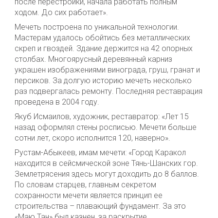
после перестройки, начала работать полным
ходом. До сих работает».
Мечеть построена по уникальной технологии.
Мастерам удалось обойтись без металлических
скреп и гвоздей. Здание держится на 42 опорных
столбах. Многоярусный деревянный карниз
украшен изображениями винограда, груш, гранат и
персиков. За долгую историю мечеть несколько
раз подвергалась ремонту. Последняя реставрация
проведена в 2004 году.
Якуб Исмаилов, художник, реставратор: «Лет 15
назад оформлял стены росписью. Мечети больше
сотни лет, скоро исполнится 120, наверно».
Рустам-Абыкеев, имам мечети: «Город Каракол
находится в сейсмической зоне Тянь-Шанских гор.
Землетрясения здесь могут доходить до 8 баллов.
По словам старцев, главным секретом
сохранности мечети является принцип ее
строительства – плавающий фундамент. За это
«Маю Тан» был казнен, за раскрытие