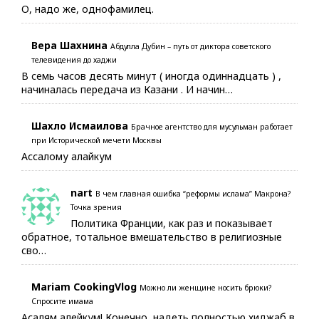
О, надо же, однофамилец.
Вера Шахнина
Абдулла Дубин – путь от диктора советского
телевидения до хаджи
В семь часов десять минут ( иногда одиннадцать ) ,
начиналась передача из Казани . И начин…
Шахло Исмаилова
Брачное агентство для мусульман работает
при Исторической мечети Москвы
Ассалому алайкум
nart
В чем главная ошибка “реформы ислама” Макрона?
Точка зрения
Политика Франции, как раз и показывает
обратное, тотальное вмешательство в религиозные
сво…
Mariam CookingVlog
Можно ли женщине носить брюки?
Спросите имама
Асалям алейкум! Конечно, надеть полностью хиджаб в