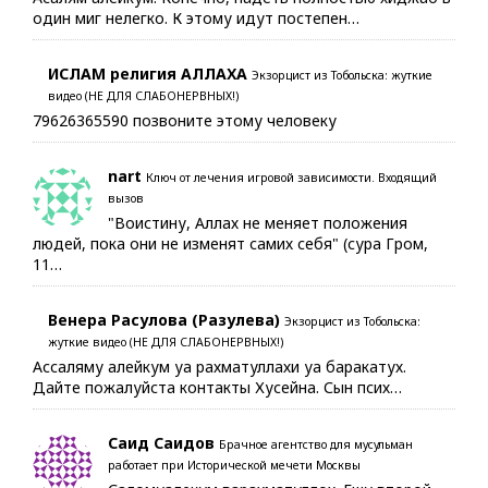
один миг нелегко. К этому идут постепен…
ИСЛАМ религия АЛЛАХА
Экзорцист из Тобольска: жуткие
видео (НЕ ДЛЯ СЛАБОНЕРВНЫХ!)
79626365590 позвоните этому человеку
nart
Ключ от лечения игровой зависимости. Входящий
вызов
"Воистину, Аллах не меняет положения
людей, пока они не изменят самих себя" (сура Гром,
11…
Венера Расулова (Разулева)
Экзорцист из Тобольска:
жуткие видео (НЕ ДЛЯ СЛАБОНЕРВНЫХ!)
Ассаляму алейкум уа рахматуллахи уа баракатух.
Дайте пожалуйста контакты Хусейна. Сын псих…
Саид Саидов
Брачное агентство для мусульман
работает при Исторической мечети Москвы