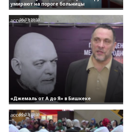
умирают на пороге больницы
access_time
26.03.2020
«Джемаль от А до Я» в Бишкеке
access_time
01.03.2020