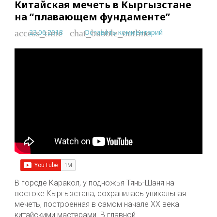
Китайская мечеть в Кыргызстане
на “плавающем фундаменте”
23.06.2018
Оставить комментарий
access_time
chat_bubble_outline
В городе Каракол, у подножья Тянь-Шаня на
востоке Кыргызстана, сохранилась уникальная
мечеть, построенная в самом начале XX века
китайскими мастерами. В главной