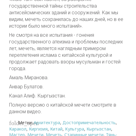
государственной тайны строительства
антисейсмических зданий и сооружений. Как мы
видим, мечеть сохранилась до наших дней, но в ее
истории было много испытаний».
Не смотря на все испытания - гонения
государственного атеизма и проблемы последних
лет, мечеть, является наглядным примером
переплетения ислама с китайской культурой и
продолжает радовать взоры мусульман и гостей
города.
Амаль Миранова.
Анвар Булатов.
Канал Алиф. Кыргызстан.
Полную версию о китайской мечети смотрите в
данном видео.
Метки:
Архитектура
,
Достопримечательность
,
folder_open
Каракол
,
Киргизия
,
Китай
,
Культура
,
Кыргызстан
,
Мастер
,
Мечети
,
Мечеть
,
Старинные мечети
,
Тянь-