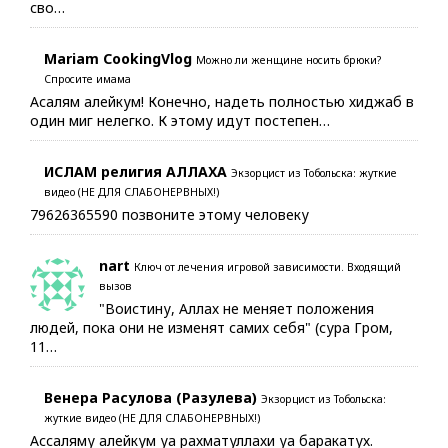
сво…
Mariam CookingVlog
Можно ли женщине носить брюки?
Спросите имама
Асалям алейкум! Конечно, надеть полностью хиджаб в
один миг нелегко. К этому идут постепен…
ИСЛАМ религия АЛЛАХА
Экзорцист из Тобольска: жуткие
видео (НЕ ДЛЯ СЛАБОНЕРВНЫХ!)
79626365590 позвоните этому человеку
nart
Ключ от лечения игровой зависимости. Входящий
вызов
"Воистину, Аллах не меняет положения
людей, пока они не изменят самих себя" (сура Гром,
11…
Венера Расулова (Разулева)
Экзорцист из Тобольска:
жуткие видео (НЕ ДЛЯ СЛАБОНЕРВНЫХ!)
Ассаляму алейкум уа рахматуллахи уа баракатух.