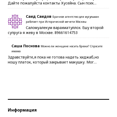
Дайте пожалуйста контакты Хусейна. Сын псих…
Саид Саидов
Брачное агентство для мусульман
работает при Исторической мечети Москвы
Саломуалекум варахматуллох. Ешу второй
супруга я жеву в Москве. 89661614753
Саша Поснова
Можно ли женщине носить брюки? Спросите
имама
Здравствуйте,я пока не готова надеть хиджаб,но
ношу платок, который закрывает макушку. Мог…
Информация