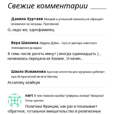
Свежие комментарии
Данила Хуртаев
Молодой и успешный кавказец не обращает
внимания на награды. Призвание
О, надо же, однофамилец.
Вера Шахнина
Абдулла Дубин – путь от диктора советского
телевидения до хаджи
В семь часов десять минут ( иногда одиннадцать ) ,
начиналась передача из Казани . И начин…
Шахло Исмаилова
Брачное агентство для мусульман работает
при Исторической мечети Москвы
Ассалому алайкум
nart
В чем главная ошибка “реформы ислама” Макрона?
Точка зрения
Политика Франции, как раз и показывает
обратное, тотальное вмешательство в религиозные