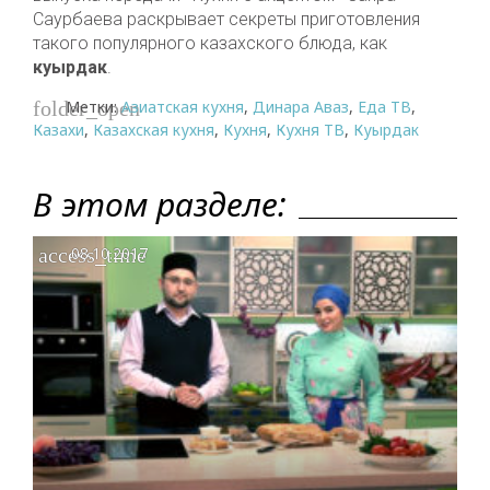
Саурбаева раскрывает секреты приготовления
такого популярного казахского блюда, как
куырдак
.
Метки:
Азиатская кухня
,
Динара Аваз
,
Еда ТВ
,
folder_open
Казахи
,
Казахская кухня
,
Кухня
,
Кухня ТВ
,
Куырдак
В этом разделе:
access_time
08.10.2017