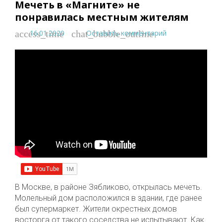
Мечеть в «Магните» не
понравилась местным жителям
16.01.2020
Оставить комментарий
access_time
chat_bubble_outline
В Москве, в районе Зябликово, открылась мечеть.
Молельный дом расположился в здании, где ранее
был супермаркет. Жители окрестных домов
восторга от такого соседства не испытывают. Как