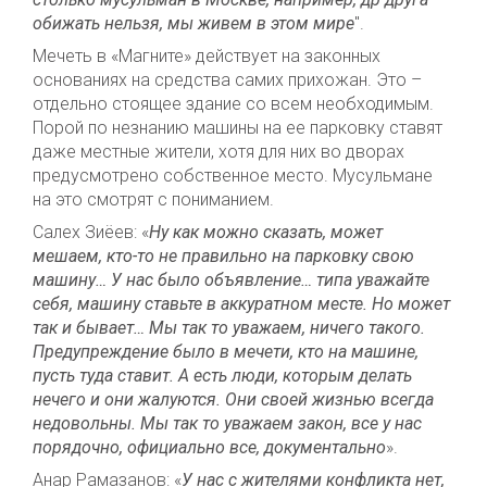
обижать нельзя, мы живем в этом мире
".
Мечеть в «Магните» действует на законных
основаниях на средства самих прихожан. Это –
отдельно стоящее здание со всем необходимым.
Порой по незнанию машины на ее парковку ставят
даже местные жители, хотя для них во дворах
предусмотрено собственное место. Мусульмане
на это смотрят с пониманием.
Салех Зиёев: «
Ну как можно сказать, может
мешаем, кто-то не правильно на парковку свою
машину… У нас было объявление… типа уважайте
себя, машину ставьте в аккуратном месте. Но может
так и бывает… Мы так то уважаем, ничего такого.
Предупреждение было в мечети, кто на машине,
пусть туда ставит. А есть люди, которым делать
нечего и они жалуются. Они своей жизнью всегда
недовольны. Мы так то уважаем закон, все у нас
порядочно, официально все, документально
».
Анар Рамазанов: «
У нас с жителями конфликта нет,