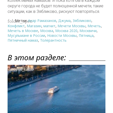
коллективных намазов. И пока хотя бы в каждом
округе города не будет полноценной мечети, такие
ситуации, как в Зябликово, рискуют повторяться.
Метки:
Анар Рамазанов
,
Джума
,
Зябликово
,
folder_open
Конфликт
,
Магазин
,
магнит
,
Мечети Москвы
,
Мечеть
,
Мечеть в Москве
,
Москва
,
Москва 2020
,
Москвичи
,
Мусульмане в России
,
Новости Москвы
,
Пятница
,
Пятничный намаз
,
Толерантность
В этом разделе:
access_time
10.05.2021