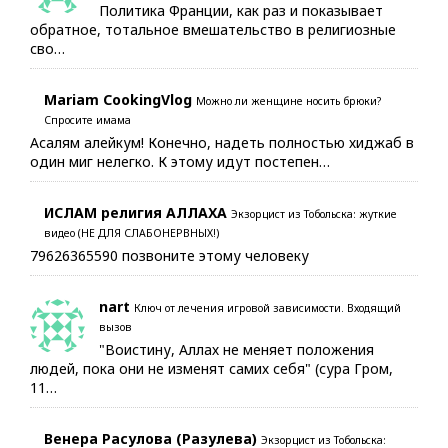
Политика Франции, как раз и показывает
обратное, тотальное вмешательство в религиозные
сво…
Mariam CookingVlog
Можно ли женщине носить брюки?
Спросите имама
Асалям алейкум! Конечно, надеть полностью хиджаб в
один миг нелегко. К этому идут постепен…
ИСЛАМ религия АЛЛАХА
Экзорцист из Тобольска: жуткие
видео (НЕ ДЛЯ СЛАБОНЕРВНЫХ!)
79626365590 позвоните этому человеку
nart
Ключ от лечения игровой зависимости. Входящий
вызов
"Воистину, Аллах не меняет положения
людей, пока они не изменят самих себя" (сура Гром,
11…
Венера Расулова (Разулева)
Экзорцист из Тобольска: