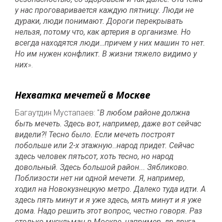
у нас проговаривается каждую пятницу. Люди не
дураки, люди понимают. Дороги перекрывать
нельзя, потому что, как артерия в организме. Но
всегда находятся люди…причем у них машин то нет.
Но им нужен конфликт. В жизни тяжело видимо у
них
».
Нехватка мечетей в Москве
Багаутдин Мустапаев: "
В любом районе должна
быть мечеть. Здесь вот, например, даже вот сейчас
видели?! Тесно было. Если мечеть построят
побольше или 2-х этажную..народ придет. Сейчас
здесь человек пятьсот, хоть тесно, но народ
довольный. Здесь большой район... Зябликово.
Поблизости нет ни одной мечети. Я, например,
ходил на Новокузнецкую метро. Далеко туда идти. А
здесь пять минут и я уже здесь, мять минут и я уже
дома. Надо решить этот вопрос, честно говоря. Раз
столько мусульман в Москве, например, др друга