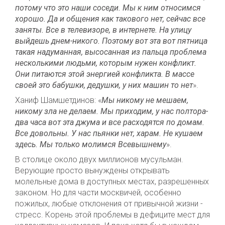
потому что это наши соседи. Мы к ним относимся
хорошо. Да и общения как такового нет, сейчас все
заняты. Все в телевизоре, в интернете. На улицу
выйдешь днем-никого. Поэтому вот эта вот пятница
такая надуманная, высосанная из пальца проблема
несколькими людьми, которым нужен конфликт.
Они питаются этой энергией конфликта. В массе
своей это бабушки, дедушки, у них машин то нет
».
Ханиф Шамшетдинов: «
Мы никому не мешаем,
никому зла не делаем. Мы приходим, у нас полтора-
два часа вот эта джума и все расходятся по домам.
Все довольны. У нас пьянки нет, харам. Не кушаем
здесь. Мы только молимся Всевышнему
».
В столице около двух миллионов мусульман.
Верующие просто вынуждены открывать
молельные дома в доступных местах, разрешенных
законом. Но для части москвичей, особенно
пожилых, любые отклонения от привычной жизни -
стресс. Корень этой проблемы в дефиците мест для