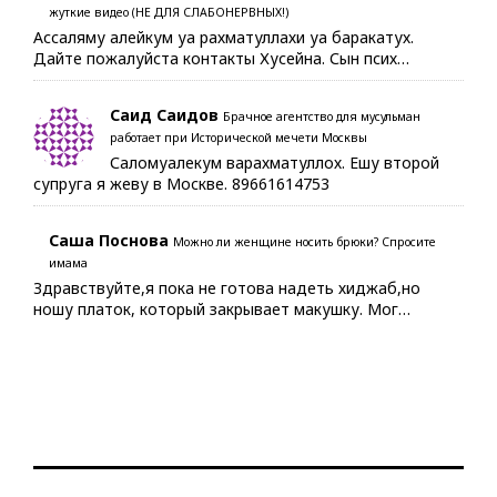
жуткие видео (НЕ ДЛЯ СЛАБОНЕРВНЫХ!)
Ассаляму алейкум уа рахматуллахи уа баракатух.
Дайте пожалуйста контакты Хусейна. Сын псих…
Саид Саидов
Брачное агентство для мусульман
работает при Исторической мечети Москвы
Саломуалекум варахматуллох. Ешу второй
супруга я жеву в Москве. 89661614753
Саша Поснова
Можно ли женщине носить брюки? Спросите
имама
Здравствуйте,я пока не готова надеть хиджаб,но
ношу платок, который закрывает макушку. Мог…