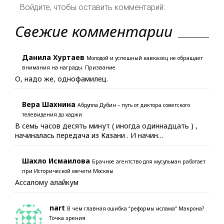
Войдите, чтобы оставить комментарий:
Свежие комментарии
Данила Хуртаев
Молодой и успешный кавказец не обращает
внимания на награды. Призвание
О, надо же, однофамилец.
Вера Шахнина
Абдулла Дубин – путь от диктора советского
телевидения до хаджи
В семь часов десять минут ( иногда одиннадцать ) ,
начиналась передача из Казани . И начин…
Шахло Исмаилова
Брачное агентство для мусульман работает
при Исторической мечети Москвы
Ассалому алайкум
nart
В чем главная ошибка “реформы ислама” Макрона?
Точка зрения