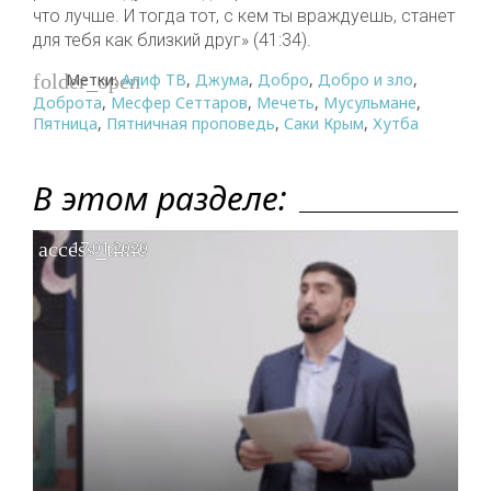
что лучше. И тогда тот, с кем ты враждуешь, станет
для тебя как близкий друг» (41:34).
Метки:
Алиф ТВ
,
Джума
,
Добро
,
Добро и зло
,
folder_open
Доброта
,
Месфер Сеттаров
,
Мечеть
,
Мусульмане
,
Пятница
,
Пятничная проповедь
,
Саки Крым
,
Хутба
В этом разделе:
access_time
17.01.2020