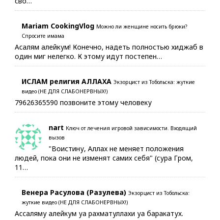
сво…
Mariam CookingVlog
Можно ли женщине носить брюки?
Спросите имама
Асалям алейкум! Конечно, надеть полностью хиджаб в
один миг нелегко. К этому идут постепен…
ИСЛАМ религия АЛЛАХА
Экзорцист из Тобольска: жуткие
видео (НЕ ДЛЯ СЛАБОНЕРВНЫХ!)
79626365590 позвоните этому человеку
nart
Ключ от лечения игровой зависимости. Входящий
вызов
"Воистину, Аллах не меняет положения
людей, пока они не изменят самих себя" (сура Гром,
11…
Венера Расулова (Разулева)
Экзорцист из Тобольска:
жуткие видео (НЕ ДЛЯ СЛАБОНЕРВНЫХ!)
Ассаляму алейкум уа рахматуллахи уа баракатух.