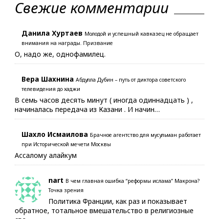
Свежие комментарии
Данила Хуртаев
Молодой и успешный кавказец не обращает
внимания на награды. Призвание
О, надо же, однофамилец.
Вера Шахнина
Абдулла Дубин – путь от диктора советского
телевидения до хаджи
В семь часов десять минут ( иногда одиннадцать ) ,
начиналась передача из Казани . И начин…
Шахло Исмаилова
Брачное агентство для мусульман работает
при Исторической мечети Москвы
Ассалому алайкум
nart
В чем главная ошибка “реформы ислама” Макрона?
Точка зрения
Политика Франции, как раз и показывает
обратное, тотальное вмешательство в религиозные