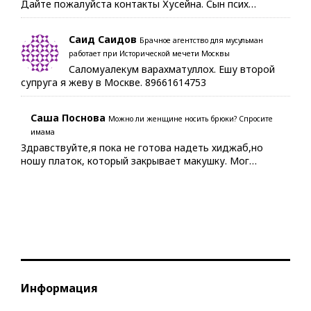
Дайте пожалуйста контакты Хусейна. Сын псих…
Саид Саидов
Брачное агентство для мусульман
работает при Исторической мечети Москвы
Саломуалекум варахматуллох. Ешу второй
супруга я жеву в Москве. 89661614753
Саша Поснова
Можно ли женщине носить брюки? Спросите
имама
Здравствуйте,я пока не готова надеть хиджаб,но
ношу платок, который закрывает макушку. Мог…
Информация