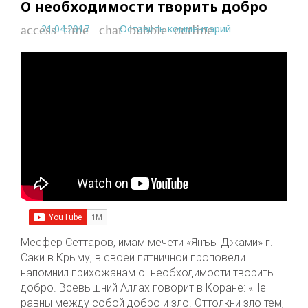
О необходимости творить добро
21.04.2017
Оставить комментарий
access_time
chat_bubble_outline
Месфер Сеттаров, имам мечети «Янъы Джами» г.
Саки в Крыму, в своей пятничной проповеди
напомнил прихожанам о необходимости творить
добро. Всевышний Аллах говорит в Коране: «Не
равны между собой добро и зло. Оттолкни зло тем,