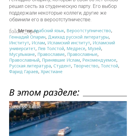
решил сесть за студенческую парту. Его выбор
поддержали некоторые коллеги, другие же
обвинили его в вероотступничестве.
Метки:
Арабский язык
,
Вероотступничество
,
folder_open
Геннадий Опарин
,
Джихад русской литературы
,
Институт
,
Ислам
,
Исламский институт
,
Исламский
университет
,
Лев Толстой
,
Медресе
,
Музей
,
Мусульмане
,
Православие
,
Православные
,
Православный
,
Принявшие Ислам
,
Рекомендуемое
,
Русская литература
,
Студент
,
Творчество
,
Толстой
,
Фарид Гараев
,
Христиане
В этом разделе:
access_time
10.05.2021