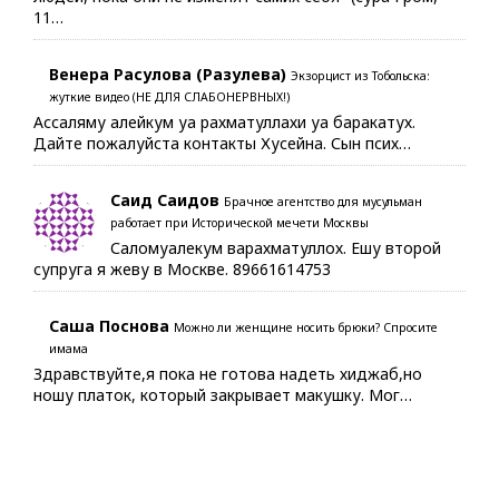
11…
Венера Расулова (Разулева)
Экзорцист из Тобольска:
жуткие видео (НЕ ДЛЯ СЛАБОНЕРВНЫХ!)
Ассаляму алейкум уа рахматуллахи уа баракатух.
Дайте пожалуйста контакты Хусейна. Сын псих…
Саид Саидов
Брачное агентство для мусульман
работает при Исторической мечети Москвы
Саломуалекум варахматуллох. Ешу второй
супруга я жеву в Москве. 89661614753
Саша Поснова
Можно ли женщине носить брюки? Спросите
имама
Здравствуйте,я пока не готова надеть хиджаб,но
ношу платок, который закрывает макушку. Мог…