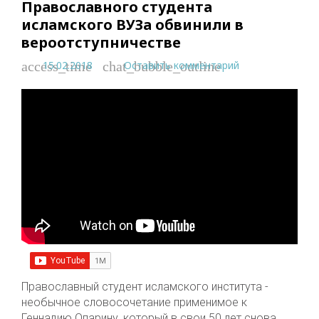
Православного студента
исламского ВУЗа обвинили в
вероотступничестве
15.02.2018
Оставить комментарий
access_time
chat_bubble_outline
Православный студент исламского института -
необычное словосочетание применимое к
Геннадию Опарину, который в свои 50 лет снова