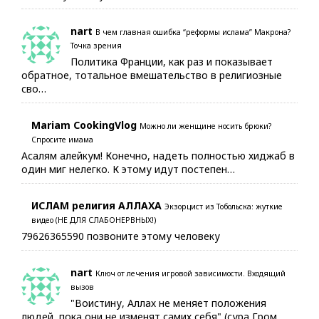
nart
В чем главная ошибка “реформы ислама” Макрона?
Точка зрения
Политика Франции, как раз и показывает
обратное, тотальное вмешательство в религиозные
сво…
Mariam CookingVlog
Можно ли женщине носить брюки?
Спросите имама
Асалям алейкум! Конечно, надеть полностью хиджаб в
один миг нелегко. К этому идут постепен…
ИСЛАМ религия АЛЛАХА
Экзорцист из Тобольска: жуткие
видео (НЕ ДЛЯ СЛАБОНЕРВНЫХ!)
79626365590 позвоните этому человеку
nart
Ключ от лечения игровой зависимости. Входящий
вызов
"Воистину, Аллах не меняет положения
людей, пока они не изменят самих себя" (сура Гром,