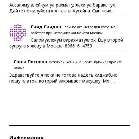
Ассаляму алейкум уа рахматуллахи уа баракатух.
Дайте пожалуйста контакты Хусейна. Сын псих…
Саид Саидов
Брачное агентство для мусульман
работает при Исторической мечети Москвы
Саломуалекум варахматуллох. Ешу второй
супруга я жеву в Москве. 89661614753
Саша Поснова
Можно ли женщине носить брюки? Спросите
имама
Здравствуйте,я пока не готова надеть хиджаб,но
ношу платок, который закрывает макушку. Мог…
Информация