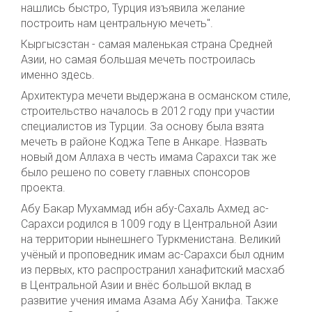
нашлись быстро, Турция изъявила желание
построить нам центральную мечеть".
Кыргысзстан - самая маленькая страна Средней
Азии, но самая большая мечеть построилась
именно здесь.
Архитектура мечети выдержана в османском стиле,
строительство началось в 2012 году при участии
специалистов из Турции.
За основу была взята
мечеть в районе Коджа Тепе в Анкаре
. Назвать
новый дом Аллаха в честь имама Сарахси так же
было решено по совету главных спонсоров
проекта.
Абу Бакар Мухаммад ибн абу-Сахаль Ахмед ас-
Сарахси родился в 1009 году в Центральной Азии
на территории нынешнего Туркменистана. Великий
учёный и проповедник имам ас-Сарахси был одним
из первых, кто распространил ханафитский масхаб
в Центральной Азии и внёс большой вклад в
развитие учения имама Азама Абу Ханифа. Также