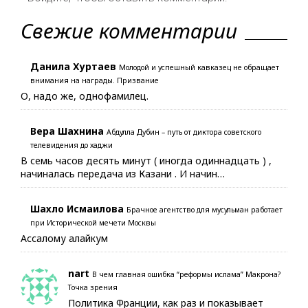
Свежие комментарии
Данила Хуртаев
Молодой и успешный кавказец не обращает
внимания на награды. Призвание
О, надо же, однофамилец.
Вера Шахнина
Абдулла Дубин – путь от диктора советского
телевидения до хаджи
В семь часов десять минут ( иногда одиннадцать ) ,
начиналась передача из Казани . И начин…
Шахло Исмаилова
Брачное агентство для мусульман работает
при Исторической мечети Москвы
Ассалому алайкум
nart
В чем главная ошибка “реформы ислама” Макрона?
Точка зрения
Политика Франции, как раз и показывает