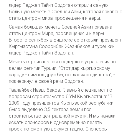
лидер Реджеп Тайип Эрдоган открыли самую
большую мечеть в Средней Азии, которая призвана
стать центром мира, просвещения и веры.
Самая большая мечеть Средней Азии призвана
стать центром Мира, просвещения и и веры.
Второго сентября в Бишкеке её открыли президент
Кыргызстана Сооронбай Жээнбеков и турецкий
лидер Реджеп Тайип Эрдоган.
Мечеть строилась при поддержке управления по
делам религии Турции.
”
Этот дар кыргызскому
народу - символ дружбы, согласия и единства”, -
подчеркнул в своей речи Эрдоган.
Таалайбек Назылбеков. Главный специалист по
вопросам строительства ДУМ Кыргызстана: "
В
2009 году президентов Кыргызской республики
было выделено 3,5 гектара земли под
строительство центральной мечети. И мы начали
искать спонсоров и одновременно делать
проектно-сметную документацию. Спонсоры