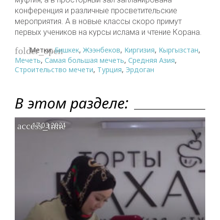
конференция и различные просветительские
мероприятия. А в новые классы скоро примут
первых учеников на курсы ислама и чтение Корана.
Метки:
Бишкек
,
Жээнбеков
,
Киргизия
,
Кыргызстан
,
folder_open
Мечеть
,
Самая большая мечеть
,
Средняя Азия
,
Строительство мечети
,
Турция
,
Эрдоган
В этом разделе:
access_time
17.03.2021