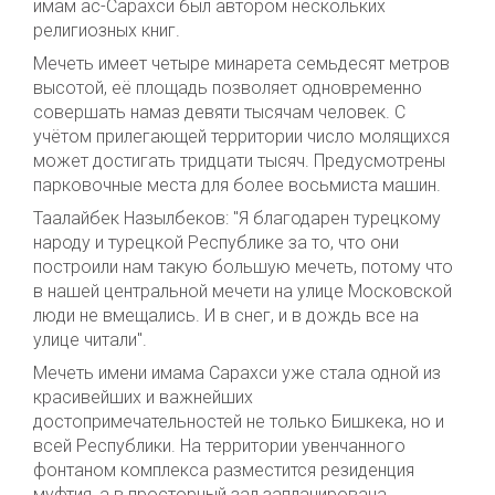
имам ас-Сарахси был автором нескольких
религиозных книг.
Мечеть имеет четыре минарета семьдесят метров
высотой, её площадь позволяет одновременно
совершать намаз девяти тысячам человек. С
учётом прилегающей территории число молящихся
может достигать тридцати тысяч. Предусмотрены
парковочные места для более восьмиста машин.
Таалайбек Назылбеков: "
Я благодарен турецкому
народу и турецкой Республике за то, что они
построили нам такую большую мечеть, потому что
в нашей центральной мечети на улице Московской
люди не вмещались. И в снег, и в дождь все на
улице читали".
Мечеть имени имама Сарахси уже стала одной из
красивейших и важнейших
достопримечательностей не только Бишкека, но и
всей Республики. На территории увенчанного
фонтаном комплекса разместится резиденция
муфтия, а в просторный зал запланирована