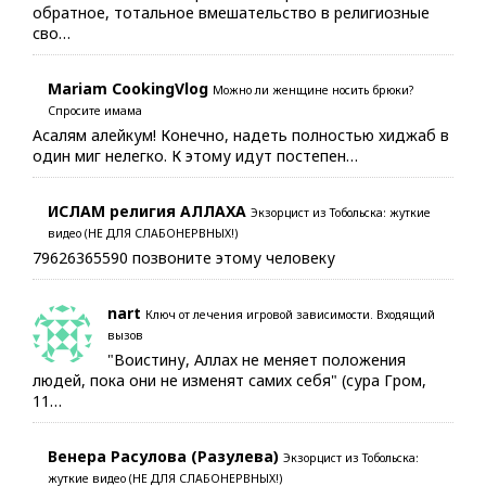
обратное, тотальное вмешательство в религиозные
сво…
Mariam CookingVlog
Можно ли женщине носить брюки?
Спросите имама
Асалям алейкум! Конечно, надеть полностью хиджаб в
один миг нелегко. К этому идут постепен…
ИСЛАМ религия АЛЛАХА
Экзорцист из Тобольска: жуткие
видео (НЕ ДЛЯ СЛАБОНЕРВНЫХ!)
79626365590 позвоните этому человеку
nart
Ключ от лечения игровой зависимости. Входящий
вызов
"Воистину, Аллах не меняет положения
людей, пока они не изменят самих себя" (сура Гром,
11…
Венера Расулова (Разулева)
Экзорцист из Тобольска:
жуткие видео (НЕ ДЛЯ СЛАБОНЕРВНЫХ!)