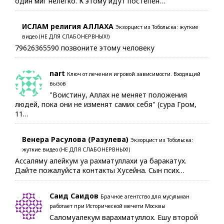
один миг нелегко. К этому идут постепен…
ИСЛАМ религия АЛЛАХА
Экзорцист из Тобольска: жуткие
видео (НЕ ДЛЯ СЛАБОНЕРВНЫХ!)
79626365590 позвоните этому человеку
nart
Ключ от лечения игровой зависимости. Входящий
вызов
"Воистину, Аллах не меняет положения
людей, пока они не изменят самих себя" (сура Гром,
11…
Венера Расулова (Разулева)
Экзорцист из Тобольска:
жуткие видео (НЕ ДЛЯ СЛАБОНЕРВНЫХ!)
Ассаляму алейкум уа рахматуллахи уа баракатух.
Дайте пожалуйста контакты Хусейна. Сын псих…
Саид Саидов
Брачное агентство для мусульман
работает при Исторической мечети Москвы
Саломуалекум варахматуллох. Ешу второй