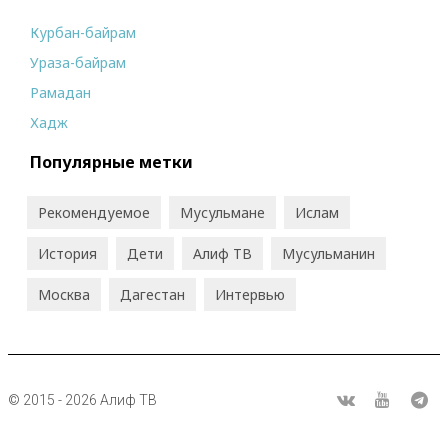
Курбан-байрам
Ураза-байрам
Рамадан
Хадж
Популярные метки
Рекомендуемое
Мусульмане
Ислам
История
Дети
Алиф ТВ
Мусульманин
Москва
Дагестан
Интервью
© 2015 - 2026 Алиф ТВ
R
ВКонтакте
Youtube
Tel