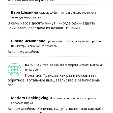
Вера Шахнина
Абдулла Дубин – путь от диктора советского
телевидения до хаджи
В семь часов десять минут ( иногда одиннадцать ) ,
начиналась передача из Казани . И начин…
Шахло Исмаилова
Брачное агентство для мусульман работает
при Исторической мечети Москвы
Ассалому алайкум
nart
В чем главная ошибка “реформы ислама” Макрона?
Точка зрения
Политика Франции, как раз и показывает
обратное, тотальное вмешательство в религиозные
сво…
Mariam CookingVlog
Можно ли женщине носить брюки?
Спросите имама
Асалям алейкум! Конечно, надеть полностью хиджаб в