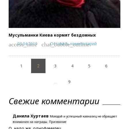
Мусульманки Киева кормят бездомных
03.04.2019
Оставить комментарий
access_time
chat_bubble_outline
Пагинация
1
3
4
5
6
записей
2
9
…
Свежие комментарии
Данила Хуртаев
Молодой и успешный кавказец не обращает
внимания на награды. Призвание
О, надо же, однофамилец.