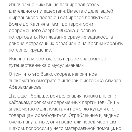
Изначально Никитин не планировал столь
длительного путешествия. Вместе с делегацией
ширванского посла он собирался доплыть по
Волге до Каспия а там - до территории
современного Азербайджана, и славно
поторговать. Но плавание сразу не задалось, в
районе Астрахани их ограбили, а на Каспии корабль
потерпел крушение.
Именно там состоялось первое знакомство
путешественника с мусульманами.
О том, что это было, скорее, неприятное
знакомство смотрите в интервью историка Алмаза
Абдрахманова.
Дальше - больше: вся делегация попала в плен к
кайтакам, предкам современных даргинцев. Лишь
знакомство с дипломатами помогло купцу и его
товарищам освободиться. Ограбленные и, видимо,
очень напуганные, они предстали перед местным
шахом, попросили у него материальной помощи, но