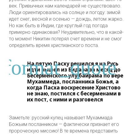
век. Привычных нам календарей не существовало.
Люди ориентировались на солнце и погоду: зимой
идет снег, весной и осенью — дождь, летом жарко.
Но как быть в Индии, где круглый год погода
примерно одинаковая? Неудивительно, что в какой-
то момент Никитин потерял счет времени и не смог
определить время христианского поста.
На пятую Пасху решился я на Русь
идти вышел из Бидара за месяц до
Бесерменского улу байрама по вере
Мухаммеда, посланника Божья, а
когда Пасха воскресение Христово
не знаю, постился с бесерменами в
их пост, с ними и разговелся
Заметьте: русский купец называет Мухаммада
Божьим посланником — фактически признает его
пророческую миссию! В те времена представить