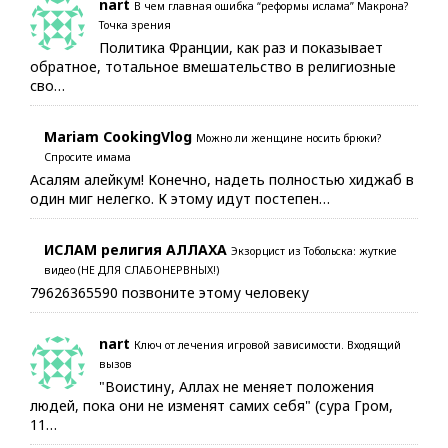
nart
В чем главная ошибка “реформы ислама” Макрона?
Точка зрения
Политика Франции, как раз и показывает
обратное, тотальное вмешательство в религиозные
сво…
Mariam CookingVlog
Можно ли женщине носить брюки?
Спросите имама
Асалям алейкум! Конечно, надеть полностью хиджаб в
один миг нелегко. К этому идут постепен…
ИСЛАМ религия АЛЛАХА
Экзорцист из Тобольска: жуткие
видео (НЕ ДЛЯ СЛАБОНЕРВНЫХ!)
79626365590 позвоните этому человеку
nart
Ключ от лечения игровой зависимости. Входящий
вызов
"Воистину, Аллах не меняет положения
людей, пока они не изменят самих себя" (сура Гром,
11…