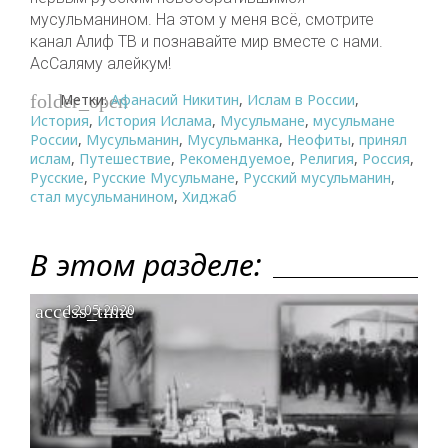
мусульманином. На этом у меня всё, смотрите
канал Алиф ТВ и познавайте мир вместе с нами.
АсСаляму алейкум!
Метки:
Афанасий Никитин
,
Ислам в России
,
folder_open
История
,
История Ислама
,
Мусульмане
,
мусульмане
России
,
Мусульманин
,
Мусульманка
,
Неофиты
,
принял
ислам
,
Путешествие
,
Рекомендуемое
,
Религия
,
Россия
,
Русские
,
Русские Мусульмане
,
Русский мусульманин
,
стал мусульманином
,
Хиджаб
В этом разделе:
access_time
12.05.2020