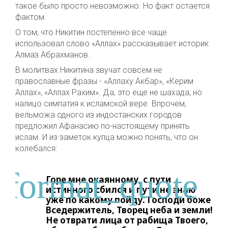
такое было просто невозможно. Но факт остается
фактом.
О том, что Никитин постепенно все чаще
использовал слово «Аллах» рассказывает историк
Алмаз Абрахманов.
В молитвах Никитина звучат совсем не
православные фразы - «Аллаху Акбар», «Керим
Аллах», «Аллах Рахим». Да, это еще не шахада, но
налицо симпатия к исламской вере. Впрочем,
вельможа одного из индостанских городов
предложил Афанасию по-настоящему принять
ислам. И из заметок купца можно понять, что он
колебался:
Горе мне окаянному, с пути
истинного сбился и пути не знаю
уже по какому пойду. Господи боже
Вседержитель, Творец неба и земли!
Не отврати лица от рабища Твоего,