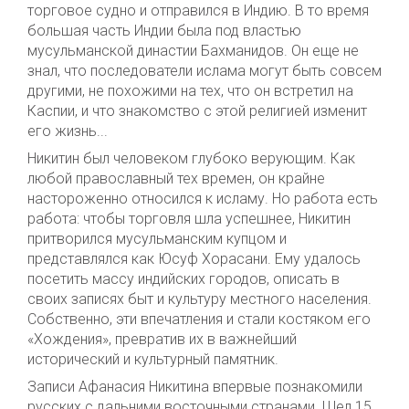
торговое судно и отправился в Индию. В то время
большая часть Индии была под властью
мусульманской династии Бахманидов. Он еще не
знал, что последователи ислама могут быть совсем
другими, не похожими на тех, что он встретил на
Каспии, и что знакомство с этой религией изменит
его жизнь...
Никитин был человеком глубоко верующим. Как
любой православный тех времен, он крайне
настороженно относился к исламу. Но работа есть
работа: чтобы торговля шла успешнее, Никитин
притворился мусульманским купцом и
представлялся как Юсуф Хорасани. Ему удалось
посетить массу индийских городов, описать в
своих записях быт и культуру местного населения.
Собственно, эти впечатления и стали костяком его
«Хождения», превратив их в важнейший
исторический и культурный памятник.
Записи Афанасия Никитина впервые познакомили
русских с дальними восточными странами. Шел 15