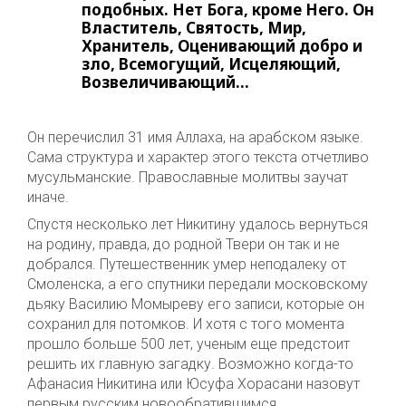
подобных. Нет Бога, кроме Него. Он
Властитель, Святость, Мир,
Хранитель, Оценивающий добро и
зло, Всемогущий, Исцеляющий,
Возвеличивающий…
Он перечислил 31 имя Аллаха, на арабском языке.
Сама структура и характер этого текста отчетливо
мусульманские. Православные молитвы заучат
иначе.
Спустя несколько лет Никитину удалось вернуться
на родину, правда, до родной Твери он так и не
добрался. Путешественник умер неподалеку от
Смоленска, а его спутники передали московскому
дьяку Василию Момыреву его записи, которые он
сохранил для потомков. И хотя с того момента
прошло больше 500 лет, ученым еще предстоит
решить их главную загадку. Возможно когда-то
Афанасия Никитина или Юсуфа Хорасани назовут
первым русским новообратившимся