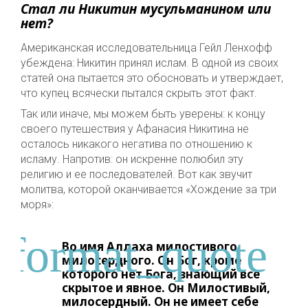
Стал ли Никитин мусульманином или
нет?
Американская исследовательница Гейл Ленхофф
убеждена: Никитин принял ислам. В одной из своих
статей она пытается это обосновать и утверждает,
что купец всячески пытался скрыть этот факт.
Так или иначе, мы можем быть уверены: к концу
своего путешествия у Афанасия Никитина не
осталось никакого негатива по отношению к
исламу. Напротив: он искренне полюбил эту
религию и ее последователей. Вот как звучит
молитва, которой оканчивается «Хождение за три
моря»:
Во имя Аллаха милостивого,
милосердного. Он Бог, кроме
которого нет Бога, знающий все
скрытое и явное. Он Милостивый,
милосердный. Он не имеет себе