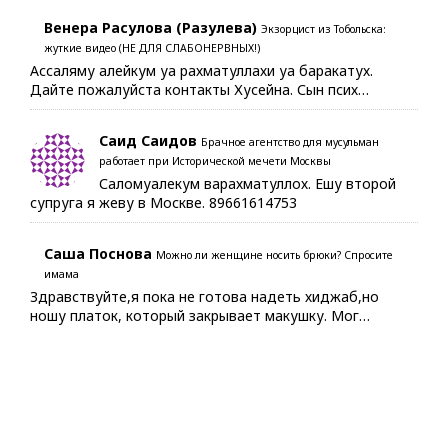
Венера Расулова (Разулева)
Экзорцист из Тобольска:
жуткие видео (НЕ ДЛЯ СЛАБОНЕРВНЫХ!)
Ассаляму алейкум уа рахматуллахи уа баракатух.
Дайте пожалуйста контакты Хусейна. Сын псих…
Саид Саидов
Брачное агентство для мусульман
работает при Исторической мечети Москвы
Саломуалекум варахматуллох. Ешу второй
супруга я жеву в Москве. 89661614753
Саша Поснова
Можно ли женщине носить брюки? Спросите
имама
Здравствуйте,я пока не готова надеть хиджаб,но
ношу платок, который закрывает макушку. Мог…