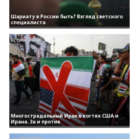
Шариату в России быть? Взгляд светского
специалиста
access_time
11.02.2020
Многострадальный Ирак в когтях США и
Ирана. За и против
access_time
21.01.2020