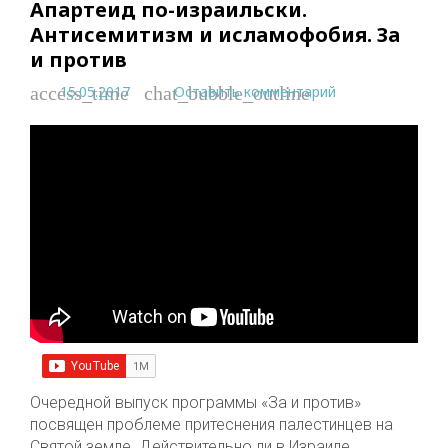
Апартеид по-израильски.
Антисемитизм и исламофобия. За
и против
15.05.2017
Оставить комментарий
access_time
chat_bubble_outline
Очередной выпуск программы «За и против»
посвящен проблеме притеснения палестинцев на
Святой земле. Действительно ли в Израиле