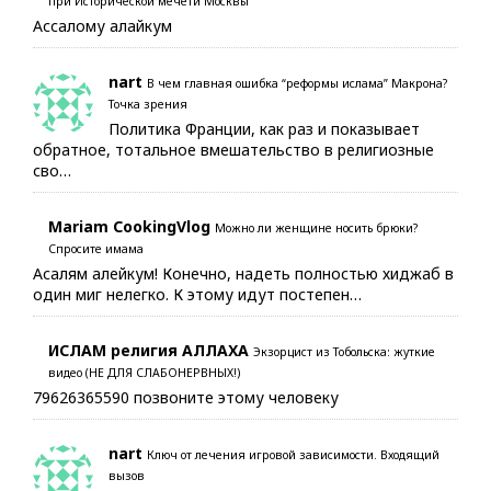
при Исторической мечети Москвы
Ассалому алайкум
nart
В чем главная ошибка “реформы ислама” Макрона?
Точка зрения
Политика Франции, как раз и показывает
обратное, тотальное вмешательство в религиозные
сво…
Mariam CookingVlog
Можно ли женщине носить брюки?
Спросите имама
Асалям алейкум! Конечно, надеть полностью хиджаб в
один миг нелегко. К этому идут постепен…
ИСЛАМ религия АЛЛАХА
Экзорцист из Тобольска: жуткие
видео (НЕ ДЛЯ СЛАБОНЕРВНЫХ!)
79626365590 позвоните этому человеку
nart
Ключ от лечения игровой зависимости. Входящий
вызов