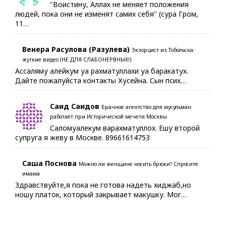
"Воистину, Аллах не меняет положения
людей, пока они не изменят самих себя" (сура Гром,
11…
Венера Расулова (Разулева)
Экзорцист из Тобольска:
жуткие видео (НЕ ДЛЯ СЛАБОНЕРВНЫХ!)
Ассаляму алейкум уа рахматуллахи уа баракатух.
Дайте пожалуйста контакты Хусейна. Сын псих…
Саид Саидов
Брачное агентство для мусульман
работает при Исторической мечети Москвы
Саломуалекум варахматуллох. Ешу второй
супруга я жеву в Москве. 89661614753
Саша Поснова
Можно ли женщине носить брюки? Спросите
имама
Здравствуйте,я пока не готова надеть хиджаб,но
ношу платок, который закрывает макушку. Мог…