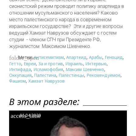
сионистский режим проводит политику апартеида в
отношении мусульманского населения? Каково
место палестинского народа в современном
израильском государстве? Эти и другие вопросы
ведущий Хамзат Наврузов обсуждает с гостем
студии - членом СПЧ при Президенте РФ,
журналистом Максимом Шевченко.
Метки:
Антисемитизм
,
Апартеид
,
Арабы
,
Геноцид
,
folder_open
Гетто
,
Евреи
,
За и против
,
Израиль
,
Интервью
,
Интифада
,
Исламофобия
,
Максим Шевченко
,
Оккупация
,
Палестина
,
Палестинцы
,
Рекомендуемое
,
Фашизм
,
Хамзат Наврузов
В этом разделе:
access_time
01.04.2020