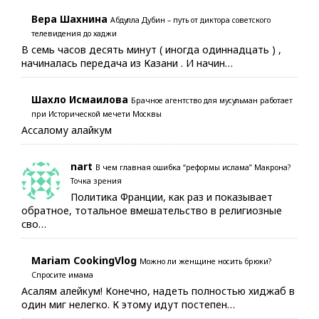
Вера Шахнина
Абдулла Дубин – путь от диктора советского
телевидения до хаджи
В семь часов десять минут ( иногда одиннадцать ) ,
начиналась передача из Казани . И начин…
Шахло Исмаилова
Брачное агентство для мусульман работает
при Исторической мечети Москвы
Ассалому алайкум
nart
В чем главная ошибка “реформы ислама” Макрона?
Точка зрения
Политика Франции, как раз и показывает
обратное, тотальное вмешательство в религиозные
сво…
Mariam CookingVlog
Можно ли женщине носить брюки?
Спросите имама
Асалям алейкум! Конечно, надеть полностью хиджаб в
один миг нелегко. К этому идут постепен…