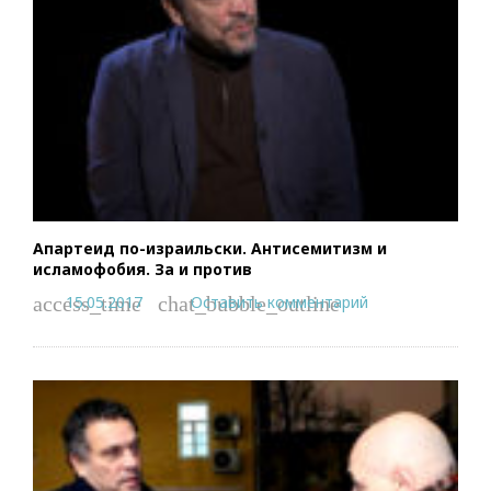
Апартеид по-израильски. Антисемитизм и
исламофобия. За и против
15.05.2017
Оставить комментарий
access_time
chat_bubble_outline