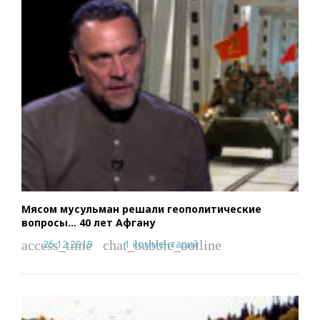
Мясом мусульман решали геополитические
вопросы… 40 лет Афгану
25.12.2019
1 комментарий
access_time
chat_bubble_outline