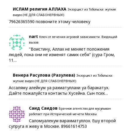
ИСЛАМ религия АЛЛАХА
Экзорцист из Тобольска: жуткие
видео (НЕ ДЛЯ СЛАБОНЕРВНЫХ!)
79626365590 позвоните этому человеку
nart
Ключ от лечения игровой зависимости. Входящий
вызов
"Воистину, Аллах не меняет положения
людей, пока они не изменят самих себя" (сура Гром,
11…
Венера Расулова (Разулева)
Экзорцист из Тобольска:
жуткие видео (НЕ ДЛЯ СЛАБОНЕРВНЫХ!)
Ассаляму алейкум уа рахматуллахи уа баракатух.
Дайте пожалуйста контакты Хусейна. Сын псих…
Саид Саидов
Брачное агентство для мусульман
работает при Исторической мечети Москвы
Саломуалекум варахматуллох. Ешу второй
супруга я жеву в Москве. 89661614753