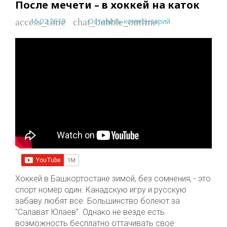
После мечети – в хоккей на каток
15.02.2019
Оставить комментарий
access_time
chat_bubble_outline
Хоккей в Башкортостане зимой, без сомнения, - это
спорт номер один. Канадскую игру и русскую
забаву любят все. Большинство болеют за
"Салават Юлаев". Однако не везде есть
возможность бесплатно оттачивать свое