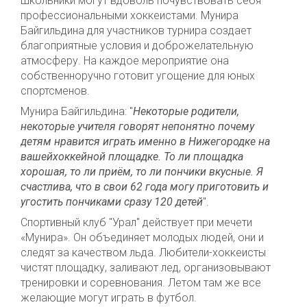
школьники могут вдоволь почувствовать себя
профессиональными хоккеистами. Мунира
Байгильдина для участников турнира создает
благоприятные условия и доброжелательную
атмосферу. На каждое мероприятие она
собственноручно готовит угощение для юных
спортсменов.
Мунира Байгильдина: "
Некоторые родители,
некоторые учителя говорят непонятно почему
детям нравится играть именно в Нижегородке на
вашейхоккейной площадке. То ли площадка
хорошая, то ли приём, то ли пончики вкусные. Я
счастлива, что в свои 62 года могу приготовить и
угостить пончиками сразу 120 детей
".
Спортивный клуб "Урал" действует при мечети
«Мунира». Он объединяет молодых людей, они и
следят за качеством льда. Любители-хоккеисты
чистят площадку, заливают лед, организовывают
тренировки и соревнования. Летом там же все
желающие могут играть в футбол.