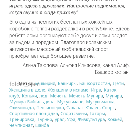
играю здесь с друзьями. Настроение поднимается,
когда скучно я сюда прихожу
".
Это одна из немногих бесплатных хоккейных
коробок с теплой раздевалкой в республике. Здесь
ребята сами организуют себе досуг и сами следят
за льдом и порядком. Благодаря исламским
активистам массовый любительский спорт
приобретает еще большее развитие.
Алина Таюпова, Альфия Ильясова, канал Алиф,
Башкортостан.
Метки:
Башкирия
,
Башкиры
,
Башкортостан
,
Дети
,
folder_open
Женщина в деле
,
Женщина в исламе
,
Игра
,
Каток
,
клуб
,
Коньки
,
лед
,
Мечеть
,
Мечеть Мунира
,
Мунира
,
Мунира Байгильдина
,
Мусульмане
,
Мусульманка
,
Олимпиада
,
Пенсионерка
,
Салават Юлаев
,
Спорт
,
Спортивная площадка
,
Спортсмены
,
Татары
,
Тренировка
,
Турнир
,
урал
,
Уфа
,
Физкультура
,
Хоккей
,
Чемпионат
,
шайба