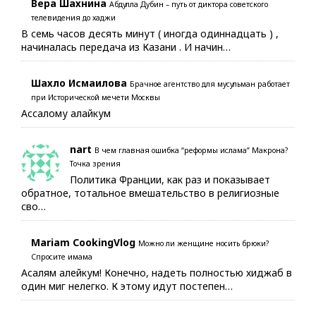
Вера Шахнина
Абдулла Дубин – путь от диктора советского
телевидения до хаджи
В семь часов десять минут ( иногда одиннадцать ) ,
начиналась передача из Казани . И начин…
Шахло Исмаилова
Брачное агентство для мусульман работает
при Исторической мечети Москвы
Ассалому алайкум
nart
В чем главная ошибка “реформы ислама” Макрона?
Точка зрения
Политика Франции, как раз и показывает
обратное, тотальное вмешательство в религиозные
сво…
Mariam CookingVlog
Можно ли женщине носить брюки?
Спросите имама
Асалям алейкум! Конечно, надеть полностью хиджаб в
один миг нелегко. К этому идут постепен…