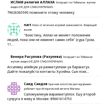
ИСЛАМ религия АЛЛАХА
Экзорцист из Тобольска: жуткие
видео (НЕ ДЛЯ СЛАБОНЕРВНЫХ!)
79626365590 позвоните этому человеку
nart
Ключ от лечения игровой зависимости. Входящий
вызов
"Воистину, Аллах не меняет положения
людей, пока они не изменят самих себя" (сура Гром,
11…
Венера Расулова (Разулева)
Экзорцист из Тобольска:
жуткие видео (НЕ ДЛЯ СЛАБОНЕРВНЫХ!)
Ассаляму алейкум уа рахматуллахи уа баракатух.
Дайте пожалуйста контакты Хусейна. Сын псих…
Саид Саидов
Брачное агентство для мусульман
работает при Исторической мечети Москвы
Саломуалекум варахматуллох. Ешу второй
супруга я жеву в Москве. 89661614753