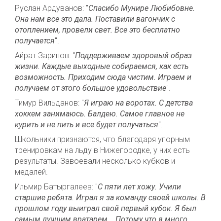
Руслан Ардуванов: "
Спасибо Мунире Любибовне.
Она нам все это дала. Поставили вагончик с
отоплением, провели свет. Все это бесплатно
получается
".
Айрат Зарипов: "
Поддерживаем здоровый образ
жизни. Каждые выходные собираемся, как есть
возможность. Приходим сюда чистим. Играем и
получаем от этого большое удовольствие
".
Тимур Вильданов: "
Я играю на воротах. С детства
хоккем занимаюсь. Балдею. Самое главное не
курить и не пить и все будет получаться
".
Школьники признаются, что благодаря упорным
тренировкам на льду в Нижегородке, у них есть
результаты. Завоевали несколько кубков и
медалей.
Ильмир Батыргалеев: "
С пяти лет хожу. Учили
старшие ребята. Играл я за команду своей школы. В
прошлом году выиграл свой первый кубок. Я был
самым лучшим вратарем... Потому что я много