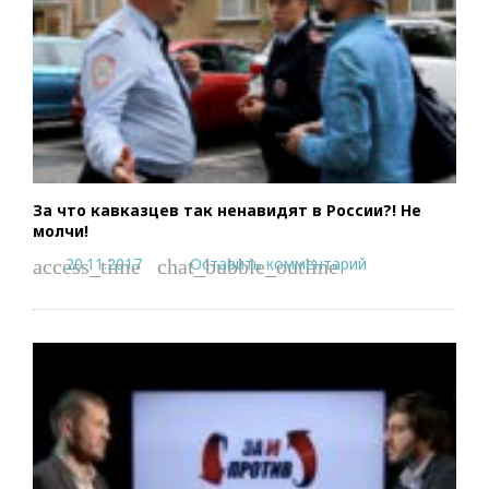
За что кавказцев так ненавидят в России?! Не
молчи!
20.11.2017
Оставить комментарий
access_time
chat_bubble_outline