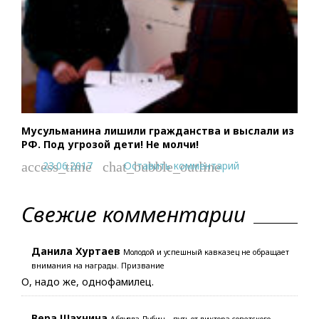
Мусульманина лишили гражданства и выслали из
РФ. Под угрозой дети! Не молчи!
23.06.2017
Оставить комментарий
access_time
chat_bubble_outline
Свежие комментарии
Данила Хуртаев
Молодой и успешный кавказец не обращает
внимания на награды. Призвание
О, надо же, однофамилец.
Вера Шахнина
Абдулла Дубин – путь от диктора советского