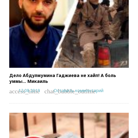
Дело Абдулмумина Гаджиева не хайп! А боль
уммы… Микаиль
12.08.2019
Оставить комментарий
access_time
chat_bubble_outline