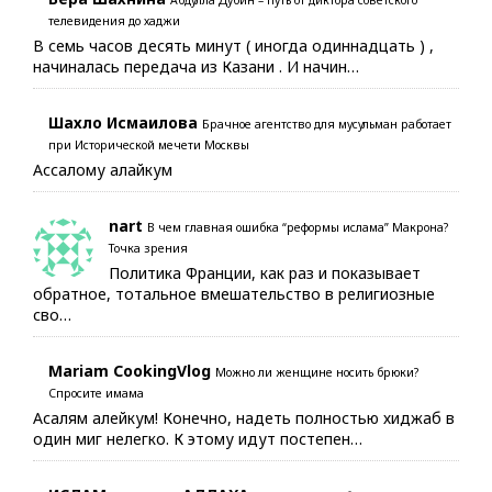
телевидения до хаджи
В семь часов десять минут ( иногда одиннадцать ) ,
начиналась передача из Казани . И начин…
Шахло Исмаилова
Брачное агентство для мусульман работает
при Исторической мечети Москвы
Ассалому алайкум
nart
В чем главная ошибка “реформы ислама” Макрона?
Точка зрения
Политика Франции, как раз и показывает
обратное, тотальное вмешательство в религиозные
сво…
Mariam CookingVlog
Можно ли женщине носить брюки?
Спросите имама
Асалям алейкум! Конечно, надеть полностью хиджаб в
один миг нелегко. К этому идут постепен…