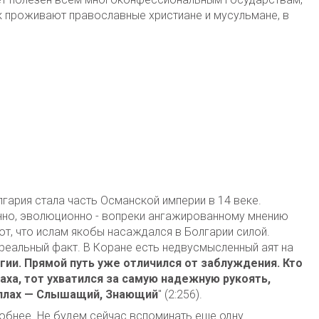
к проживают православные христиане и мусульмане, в
лгария стала часть Османской империи в 14 веке.
нно, эволюционно - вопреки ангажированному мнению
т, что ислам якобы насаждался в Болгарии силой.
 реальный факт. В Коране есть недвусмысленный аят на
гии. Прямой путь уже отличился от заблуждения. Кто
ллаха, тот ухватился за самую надежную рукоять,
Аллах — Слышащий, Знающий
" (2:256).
обнее. Не будем сейчас вспоминать еще одну