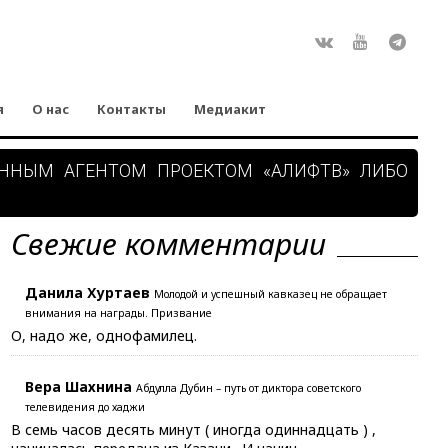
Rss
ВКонтакте
Youtube
Teleg
я
О нас
Контакты
Медиакит
АННЫМ АГЕНТОМ ПРОЕКТОМ «АЛИФТВ» ЛИБО
Свежие комментарии
Данила Хуртаев
Молодой и успешный кавказец не обращает
внимания на награды. Призвание
О, надо же, однофамилец.
Вера Шахнина
Абдулла Дубин – путь от диктора советского
телевидения до хаджи
В семь часов десять минут ( иногда одиннадцать ) ,