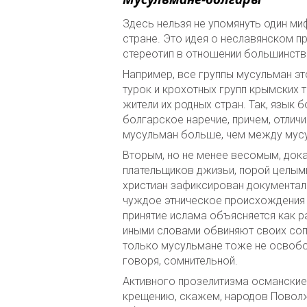
Здесь нельзя не упомянуть один ми
стране. Это идея о неславянском 
стереотип в отношении большинств
Например, все группы мусульман эт
турок и крохотных групп крымских т
жители их родных стран. Так, язык
болгарское наречие, причем, отлич
мусульман больше, чем между мусу
Вторым, но не менее весомым, док
плательщиков джизьи, порой целыми
христиан зафиксирован документаль
чуждое этническое происхождения 
принятие ислама объясняется как 
иными словами обвиняют своих соп
только мусульмане тоже не освобож
говоря, сомнительной.
Активного прозелитизма османские 
крещению, скажем, народов Поволж