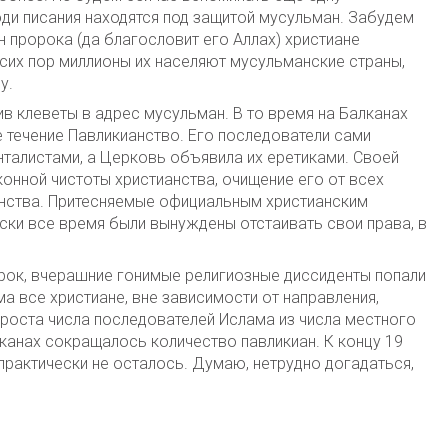
люди писания находятся под защитой мусульман. Забудем
н пророка (да благословит его Аллах) христиане
сих пор миллионы их населяют мусульманские страны,
у.
ив клеветы в адрес мусульман. В то время на Балканах
 течение Павликианство. Его последователи сами
талистами, а Церковь объявила их еретиками. Своей
онной чистоты христианства, очищение его от всех
нства. Притесняемые официальным христианским
ски все время были вынуждены отстаивать свои права, в
урок, вчерашние гонимые религиозные диссиденты попали
ама все христиане, вне зависимости от направления,
 роста числа последователей Ислама из числа местного
канах сокращалось количество павликиан. К концу 19
 практически не осталось. Думаю, нетрудно догадаться,