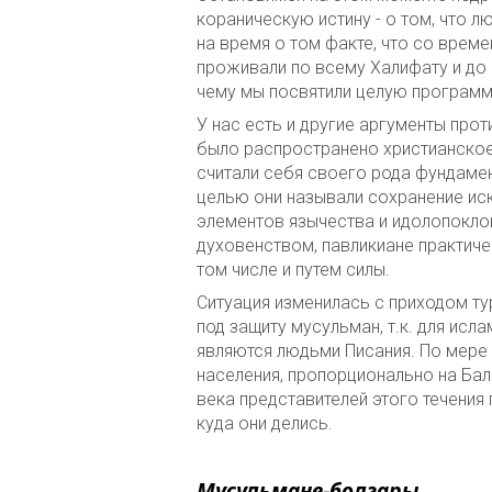
кораническую истину - о том, что 
на время о том факте, что со време
проживали по всему Халифату и до 
чему мы посвятили целую программ
У нас есть и другие аргументы прот
было распространено христианское
считали себя своего рода фундамен
целью они называли сохранение иск
элементов язычества и идолопокло
духовенством, павликиане практиче
том числе и путем силы.
Ситуация изменилась с приходом т
под защиту мусульман, т.к. для исл
являются людьми Писания. По мере
населения, пропорционально на Бал
века представителей этого течения
куда они делись.
Мусульмане-болгары