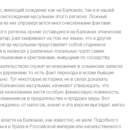
ф, имеющий хождение как на Балканах, так и в нашей
происхождении мусульман этого региона. Ложный
а из них опровергается многочисленными фактами.
ого региона, кроме оставшихся на Балканах этнических
атар, разговаривают на том же языке, что и другие
 болгар-мусульман представляет собой старинное
ия в нюансах у различных локальных групп самих
льманами и христианами, живущими по соседству.
азательством служит исчезновение в османских записях
 деревнями, то есть факт перехода в ислам бывших
но. Тут некоторые историки, не в силах доказать
балканских мусульман, начинают утверждать, что
раз нежеланием нести особую финансовую повинность,
леменников в предательстве и продаже веры. Вот
дались от налогов, значит и эта версия выглядит, мягко
власти на Балканах, как известно, не вели. Подобного
ья и Урала в Российской империи или насильственного