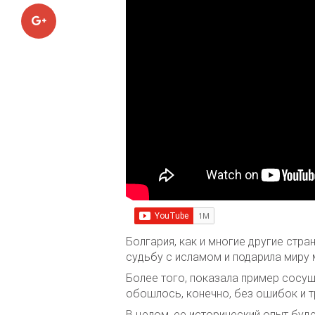
Google+
Болгария, как и многие другие стр
судьбу с исламом и подарила мир
Более того, показала пример сосущ
обошлось, конечно, без ошибок и т
В целом, ее исторический опыт бу