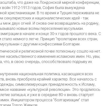
масштаба, что даже на Лондонской мирной конференции,
 войн 1912-1913 годов, София была вынуждена
ной христианизации. В то время и Турция переживала не
м секуляристских и националистических идей - так
 меж двух огней. И снова они возвращались на родину,
 вызывало новые волны переселения мусульман.
миграции в начале и конце 30-х годов прошлого века. С
тало немного легче. Принцип “пролетарии всех стран,
 мусульман с другими конфессиями Болгарии.
тнической и религиозной почве потихоньку сошло на нет.
ене насильственного изменения исламских имен. Но, увы,
а, что, в свою очередь, способствовало подрыву их
внутренняя национальная политика, касающаяся всех
тв, вновь приобрела крайний характер. Все началось с
й одежды, символизирующих принадлежность к Исламу,
омкое название «культурной революции». Это продлилось
илетие затишья, и уже в середине 80-х вновь стартует
 имен. Инициатором процесса “болгаризации” стал
лгарии Тодор Живков.