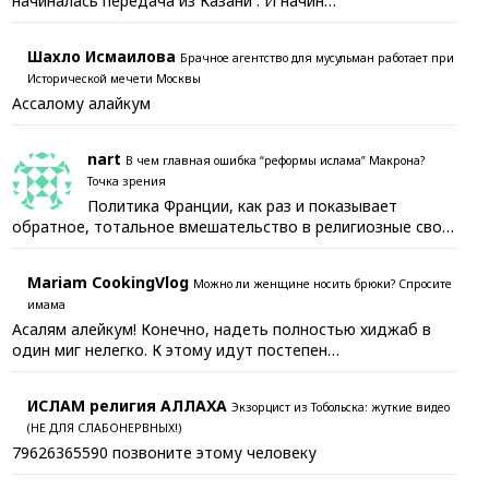
начиналась передача из Казани . И начин…
Шахло Исмаилова
Брачное агентство для мусульман работает при
Исторической мечети Москвы
Ассалому алайкум
nart
В чем главная ошибка “реформы ислама” Макрона?
Точка зрения
Политика Франции, как раз и показывает
обратное, тотальное вмешательство в религиозные сво…
Mariam CookingVlog
Можно ли женщине носить брюки? Спросите
имама
Асалям алейкум! Конечно, надеть полностью хиджаб в
один миг нелегко. К этому идут постепен…
ИСЛАМ религия АЛЛАХА
Экзорцист из Тобольска: жуткие видео
(НЕ ДЛЯ СЛАБОНЕРВНЫХ!)
79626365590 позвоните этому человеку