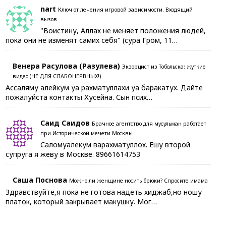
nart
Ключ от лечения игровой зависимости. Входящий
вызов
"Воистину, Аллах не меняет положения людей,
пока они не изменят самих себя" (сура Гром, 11…
Венера Расулова (Разулева)
Экзорцист из Тобольска: жуткие
видео (НЕ ДЛЯ СЛАБОНЕРВНЫХ!)
Ассаляму алейкум уа рахматуллахи уа баракатух. Дайте
пожалуйста контакты Хусейна. Сын псих…
Саид Саидов
Брачное агентство для мусульман работает
при Исторической мечети Москвы
Саломуалекум варахматуллох. Ешу второй
супруга я жеву в Москве. 89661614753
Саша Поснова
Можно ли женщине носить брюки? Спросите имама
Здравствуйте,я пока не готова надеть хиджаб,но ношу
платок, который закрывает макушку. Мог…