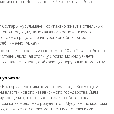
истианство в Испании после Реконкисты не было.
я болгары-мусульмане - компактно живут в отдельных
т свои традиции, включая язык, костюмы и кухню.
не также представлены турецкой общиной, ее
себя именно турками.
ставляет, по разным оценкам, от 10 до 20% от общего
х страны, включая столицу Софию, можно увидеть
орых раздается азан, собирающий верующих на молитву.
усульман
 Болгарии пережили немало трудных дней с уходом
оны властей нового независимого государства были
му крещению, что только накалило обстановку не
 кампании желаемых результатов. Мусульмане массами
я», снимаясь со своих мест целыми поселениями.