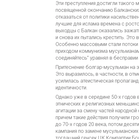
Эти преступления достигли такого 
посвященной окончанию Балканских
отказаться от политики насильствен
лучшие для ислама времена с росто
выходцы с Балкан оказались зажаты
и снова их пытались крестить. Это
Особенно массовыми стали потоки э
приходом коммунизма мусульманам с
соединяйтесь” уравнял в бесправии
Притеснение болгар-мусульман на э
Это выразилось, в частности, в отм
усилилась атеистическая пропаганд
идентичности.
Однако уже в середине 50-х годов 
этнических и религиозных меньшинс
агитации за смену частей народно
причем такие действия получили гр
до 70-х годов 20 века, потом десят
кампания по замене мусульманских
тогдашний генсек ЦК Компартии Бо