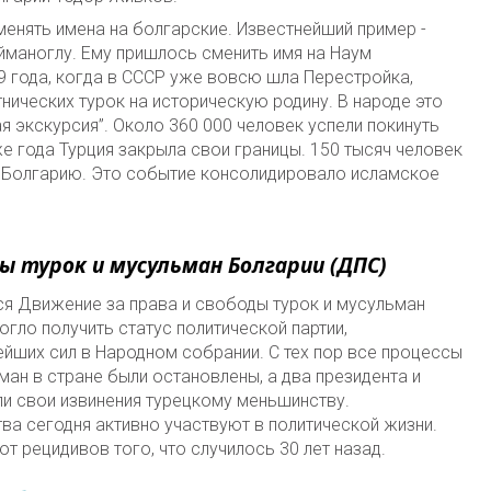
менять имена на болгарские. Известнейший пример -
йманоглу. Ему пришлось сменить имя на Наум
9 года, когда в СССР уже вовсю шла Перестройка,
нических турок на историческую родину. В народе это
я экскурсия”. Около 360 000 человек успели покинуть
 же года Турция закрыла свои границы. 150 тысяч человек
 Болгарию. Это событие консолидировало исламское
ды турок и мусульман Болгарии (ДПС)
тся Движение за права и свободы турок и мусульман
огло получить статус политической партии,
ейших сил в Народном собрании. С тех пор все процессы
ман в стране были остановлены, а два президента и
ли свои извинения турецкому меньшинству.
а сегодня активно участвуют в политической жизни.
т рецидивов того, что случилось 30 лет назад.