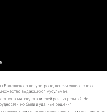
аны Балканского полуострова, навеки сплела свою
у множество выдающихся мусульман.
ествования представителей разных религий. Не
рудностей, но были и удачные решения.
дет полезен всем многоконфессиональным государствам,