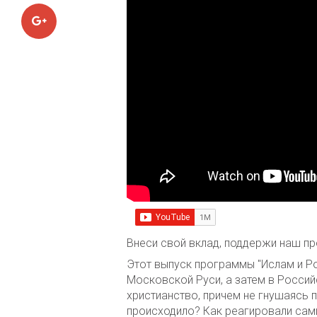
Google+
Внеси свой вклад, поддержи наш пр
Этот выпуск программы "Ислам и Ро
Московской Руси, а затем в Россий
христианство, причем не гнушаясь 
происходило? Как реагировали сам