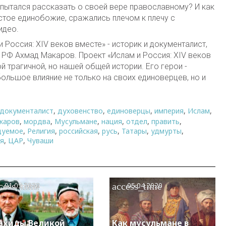
 пытался рассказать о своей вере православному? И как
стое единобожие, сражались плечом к плечу с
идео.
 Россия: XIV веков вместе» - историк и документалист,
 РФ Ахмад Макаров. Проект «Ислам и Россия: XIV веков
 трагичной, но нашей общей истории. Его герои -
ольшое влияние не только на своих единоверцев, но и
документалист
,
духовенство
,
единоверцы
,
империя
,
Ислам
,
каров
,
мордва
,
Мусульмане
,
нация
,
отдел
,
править
,
дуемое
,
Религия
,
российская
,
русь
,
Татары
,
удмурты
,
ия
,
ЦАР
,
Чуваши
cess_time
access_time
01.05.2020
05.04.2020
ахиды Великой
Как мусульмане в