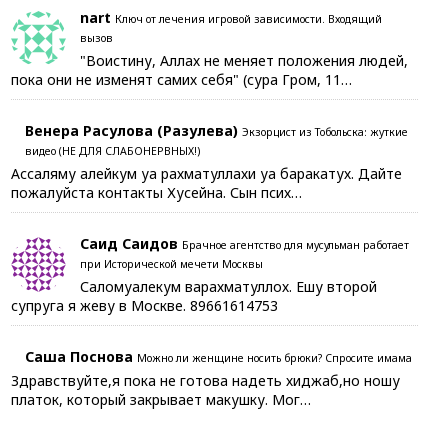
nart
Ключ от лечения игровой зависимости. Входящий
вызов
"Воистину, Аллах не меняет положения людей,
пока они не изменят самих себя" (сура Гром, 11…
Венера Расулова (Разулева)
Экзорцист из Тобольска: жуткие
видео (НЕ ДЛЯ СЛАБОНЕРВНЫХ!)
Ассаляму алейкум уа рахматуллахи уа баракатух. Дайте
пожалуйста контакты Хусейна. Сын псих…
Саид Саидов
Брачное агентство для мусульман работает
при Исторической мечети Москвы
Саломуалекум варахматуллох. Ешу второй
супруга я жеву в Москве. 89661614753
Саша Поснова
Можно ли женщине носить брюки? Спросите имама
Здравствуйте,я пока не готова надеть хиджаб,но ношу
платок, который закрывает макушку. Мог…