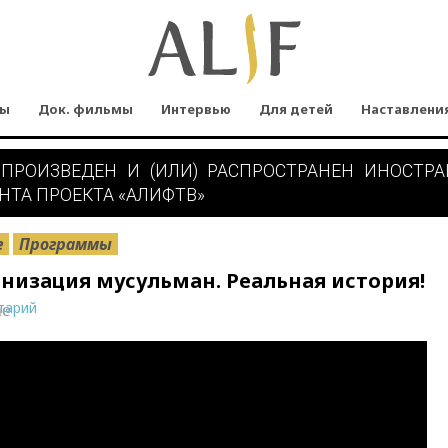
мы
Док. фильмы
Интервью
Для детей
Наставлени
 ПРОИЗВЕДЕН И (ИЛИ) РАСПРОСТРАНЕН ИНОСТР
НТА ПРОЕКТА «АЛИФТВ»
е
Программы
низация мусульман. Реальная история!
тарий
ne