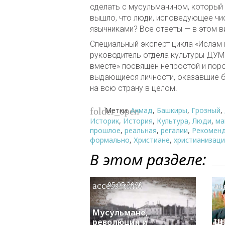
сделать с мусульманином, который
вышло, что люди, исповедующее чи
язычниками? Все ответы — в этом в
Специальный эксперт цикла «Ислам и
руководитель отдела культуры ДУМ
вместе» посвящен непростой и порой
выдающиеся личности, оказавшие б
на всю страну в целом.
Метки:
Ахмад
,
Башкиры
,
Грозный
,
folder_open
Историк
,
История
,
Культура
,
Люди
,
ма
прошлое
,
реальная
,
регалии
,
Рекомен
формально
,
Христиане
,
христианизац
В этом разделе:
access_time
ac
05.05.2020
Мусульмане,
революция и
Ш