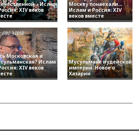
ечественной… Ислам
Москву понаехали…
Россия: XIV веков
Ислам и Россия: XIV
есте
веков вместе
cess_time
access_time
19.12.2019
26.11.2019
сь Московская и
сульманская? Ислам
Мусульмане иудейской
Россия: XIV веков
империи. Новое о
есте
Хазарии