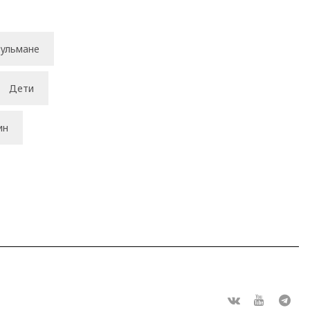
ульмане
Дети
ин