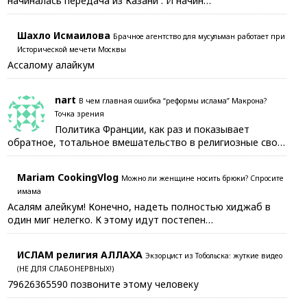
начиналась передача из Казани . И начин…
Шахло Исмаилова
Брачное агентство для мусульман работает при
Исторической мечети Москвы
Ассалому алайкум
nart
В чем главная ошибка “реформы ислама” Макрона?
Точка зрения
Политика Франции, как раз и показывает
обратное, тотальное вмешательство в религиозные сво…
Mariam CookingVlog
Можно ли женщине носить брюки? Спросите
имама
Асалям алейкум! Конечно, надеть полностью хиджаб в
один миг нелегко. К этому идут постепен…
ИСЛАМ религия АЛЛАХА
Экзорцист из Тобольска: жуткие видео
(НЕ ДЛЯ СЛАБОНЕРВНЫХ!)
79626365590 позвоните этому человеку