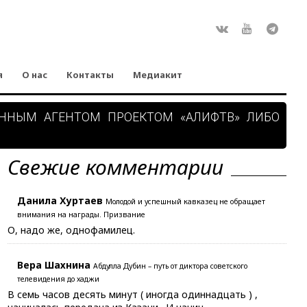
Rss
ВКонтакте
Youtube
Teleg
я
О нас
Контакты
Медиакит
АННЫМ АГЕНТОМ ПРОЕКТОМ «АЛИФТВ» ЛИБО
Свежие комментарии
Данила Хуртаев
Молодой и успешный кавказец не обращает
внимания на награды. Призвание
О, надо же, однофамилец.
Вера Шахнина
Абдулла Дубин – путь от диктора советского
телевидения до хаджи
В семь часов десять минут ( иногда одиннадцать ) ,