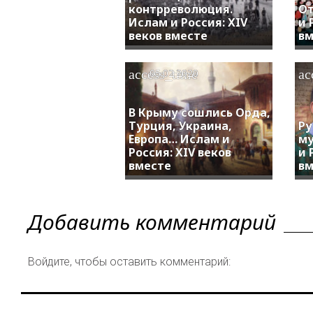
контрреволюция.
От
Ислам и Россия: XIV
и 
веков вместе
вм
access_time
ac
05.02.2020
В Крыму сошлись Орда,
Турция, Украина,
Ру
Европа… Ислам и
му
Россия: XIV веков
и 
вместе
вм
Добавить комментарий
Войдите, чтобы оставить комментарий: