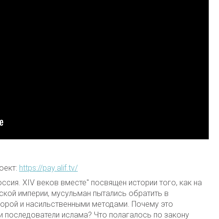
оект:
https://pay.alif.tv/
ссия. XIV веков вместе" посвящен истории того, как на
ской империи, мусульман пытались обратить в
порой и насильственными методами. Почему это
и последователи ислама? Что полагалось по закону